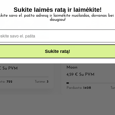
Sukite laimės ratą ir laimėkite!
skite savo el. pašto adresą ir laimėkite nuolaidas, dovanas bei
daugiau!
Pašto adresas
Sukite ratą!
TAI
AROMATAI
Berrie 10ml Tribal Force
Bahamas Pirates 10ml Ful
Moon
€
Su PVM
4,59
€
Su PVM
ota:
722
Turime:
3
Parduota:
1408
Tu