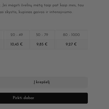
t. Jei mėgsti švelnų mėtą taip pat kaip mes, tau
as skystis, kupinas gaivos ir intensyvumo.
20 - 49
50 - 79
80 - 1000
10,43
€
9,85
€
9,27
€
Į krepšelį
Pirkti dabar