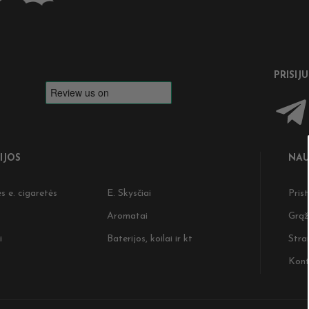
PRISIJ
IJOS
NAU
s e. cigaretės
E. Skysčiai
Pris
Aromatai
Grąž
i
Baterijos, koilai ir kt
Strai
Kont