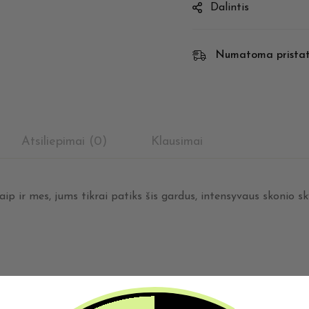
Dalintis
Numatoma prista
Atsiliepimai (0)
Klausimai
ip ir mes, jums tikrai patiks šis gardus, intensyvaus skonio sky