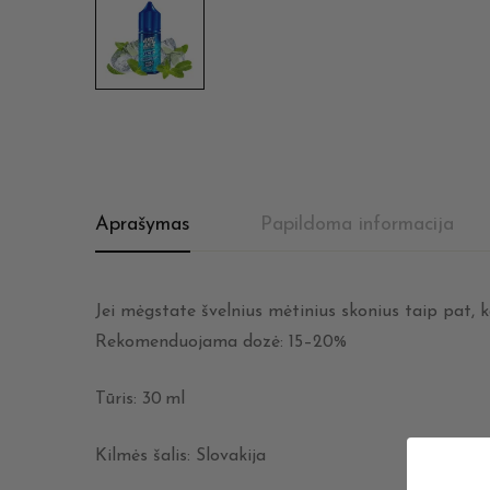
Aprašymas
Papildoma informacija
Jei mėgstate švelnius mėtinius skonius taip pat, ka
Rekomenduojama dozė: 15–20%
Tūris: 30 ml
Kilmės šalis: Slovakija