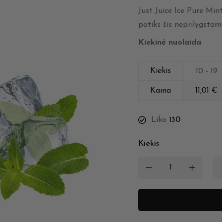
Just Juice Ice Pure Min
patiks šis neprilygstam
Kiekinė nuolaida
Kiekis
10 - 19
Kaina
11,01
€
Liko
130
Kiekis