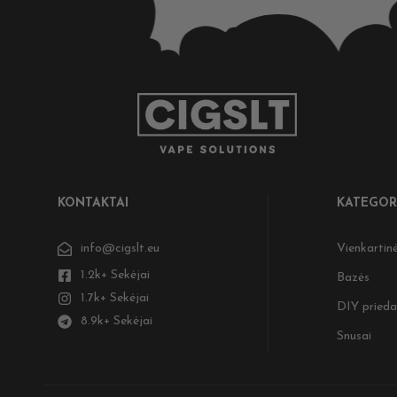
KONTAKTAI
KATEGOR
info@cigslt.eu
Vienkartinė
1.2k+ Sekėjai
Bazės
1.7k+ Sekėjai
DIY prieda
8.9k+ Sekėjai
Snusai