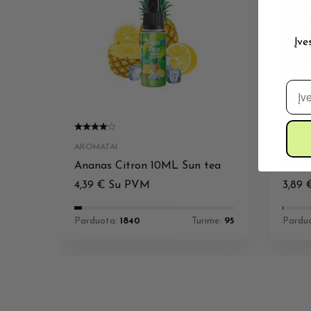
Įve
El. 
AROMATAI
AROMA
Ananas Citron 10ML Sun tea
Cozy 
4,39
€
Su PVM
3,89
Parduota:
1840
Turime:
95
Pardu