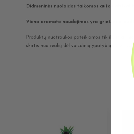
Didmeninės nuolaidos taikomos automatiškai 
Vieno aromato naudojimas yra griežtai draud
Produktų nuotraukos pateikiamos tik iliustraciniais
skirtis nuo realių dėl vaizdinių ypatybių, todėl