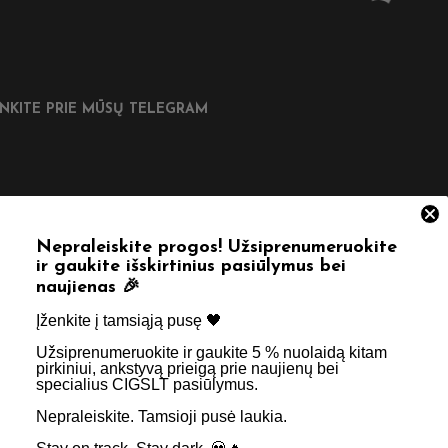
UNKITE PRIE MŪSŲ TELEGRAM
DINGOS NUORODOS
Nepraleiskite progos! Užsiprenumeruokite
ir gaukite išskirtinius pasiūlymus bei
tatymas
Taisyklės & Nuostatos
naujienas 🎉
inimas
Privatumo politika
Įženkite į tamsiąją pusę 🖤 ​
psniai
Apie Mus
Užsiprenumeruokite ir gaukite 5 % nuolaidą kitam
pirkiniui, ankstyvą prieigą prie naujienų bei
aktai
Didmenos užklausos
specialius CIGSLT pasiūlymus. ​
Nepraleiskite. Tamsioji pusė laukia.