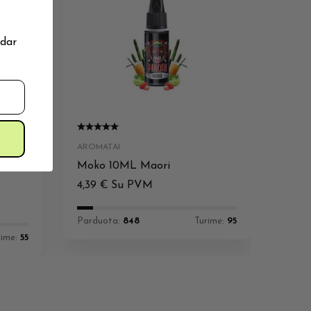
 dar
AROMATAI
l
Moko 10ML Maori
4,39
€
Su PVM
Parduota:
848
Turime:
95
rime:
55