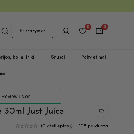
0
0
Pristatymas
rijos, koilai ir kt
Snusai
Pakvietimai
ice
e 30ml Just Juice
(0 atsiliepimų)
108
parduota