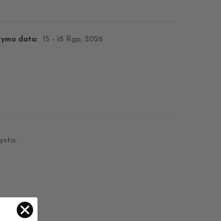
tymo data:
15 - 18 Rgp, 2026
stis.