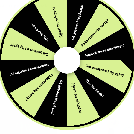
įvedus
pasirinktą kiekį.
5€ dovana krepšeliui!
Šįkart be sėkmės!
Pabandom kitą kartą?
žiamas.
10% Nuolaida!
 tikslais. Spalvos, užrašai, parametrai, matmenys, dydžiai, fun
Nemokamas siuntimas!
Gal pasiseks kitą sykį?
 vadovaukitės produkto aprašyme nurodytomis savybėmis.
Nemokamas siuntimas!
Gal pasiseks kitą sykį?
Pabandom kitą kartą?
10% Nuolaida!
Susijusios prekės
5€ dovana krepšeliui!
Šįkart be sėkmės!