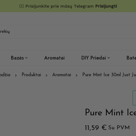
✌🏼 Prisijunkite prie mūsų Telegram
Prisijungti
Bazės
Aromatai
DIY Priedai
Bate
adžia
Produktai
Aromatai
Pure Mint Ice 30ml Just Ju
Pure Mint Ic
11,59
€
Su PVM