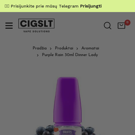
✌🏼 Prisijunkite prie mūsų Telegram
Prisijungti
0
Pradžia
Produktai
Aromatai
Purple Rain 30ml Dinner Lady