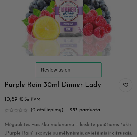
Purple Rain 30ml Dinner Lady
10,89
€
Su PVM
(0 atsiliepimų)
253
parduota
Mėgaukitės vaisišku malonumu – leiskite pojūčiams šokti
„Purple Rain“ skonyje su
mėlynėmis
,
avietėmis
ir
citrusais
.