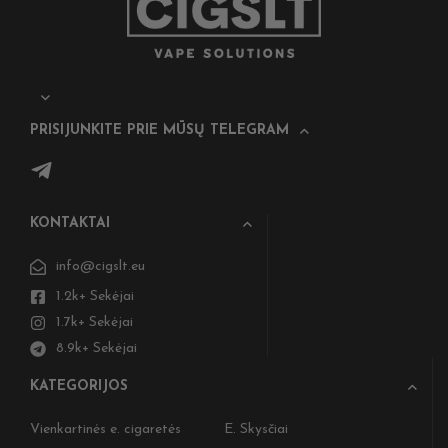
PRISIJUNKITE PRIE MŪSŲ TELEGRAM
KONTAKTAI
info@cigslt.eu
1.2k+ Sekėjai
1.7k+ Sekėjai
8.9k+ Sekėjai
KATEGORIJOS
Vienkartinės e. cigaretės
E. Skysčiai