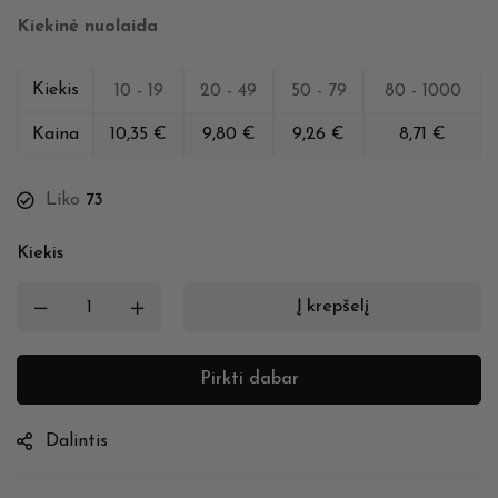
Kiekinė nuolaida
Kiekis
10 - 19
20 - 49
50 - 79
80 - 1000
Kaina
10,35
€
9,80
€
9,26
€
8,71
€
Liko
73
Kiekis
Į krepšelį
Pirkti dabar
Dalintis