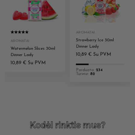
AROMATAI
Strawberry Ice 30ml
AROMATAI
Dinner Lady
Watermelon Slices 30ml
10,89
€
Su PVM
Dinner Lady
10,89
€
Su PVM
Parduota:
234
Turime:
82
Kodėl rinktis mus?