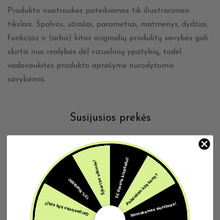
Produkto nuotraukos pateikiamos tik iliustraciniais
tikslais. Spalvos, užrašai, parametrai, matmenys, dydžiai,
funkcijos ir (arba) kitos originalių produktų savybės gali
skirtis nuo realybės dėl vizualinių ypatybių, todėl
vadovaukitės produkto aprašyme nurodytomis
savybėmis.
Susijusios prekės
5€ dovana krepšeliui!
Šįkart be sėkmės!
Pabandom kitą kartą?
10% Nuolaida!
Nemokamas siuntimas!
Gal pasiseks kitą sykį?