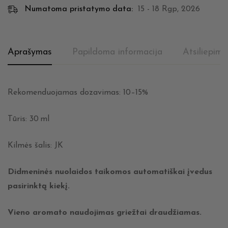
Numatoma pristatymo data:
15 - 18 Rgp, 2026
Aprašymas
Papildoma informacija
Atsiliepima
Rekomenduojamas dozavimas: 10–15%
Tūris: 30 ml
Kilmės šalis: JK
Didmeninės nuolaidos taikomos automatiškai įvedus
pasirinktą kiekį.
Vieno aromato naudojimas griežtai draudžiamas.