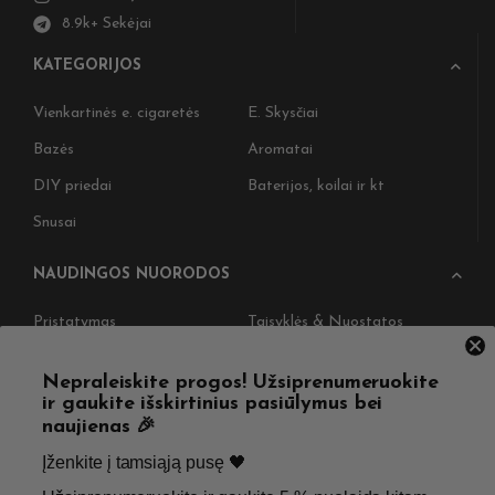
8.9k+ Sekėjai
KATEGORIJOS
Vienkartinės e. cigaretės
E. Skysčiai
Bazės
Aromatai
DIY priedai
Baterijos, koilai ir kt
Snusai
NAUDINGOS NUORODOS
Pristatymas
Taisyklės & Nuostatos
Grąžinimas
Privatumo politika
Nepraleiskite progos! Užsiprenumeruokite
Straipsniai
Apie Mus
ir gaukite išskirtinius pasiūlymus bei
naujienas 🎉
Kontaktai
Didmenos užklausos
Įženkite į tamsiąją pusę 🖤 ​