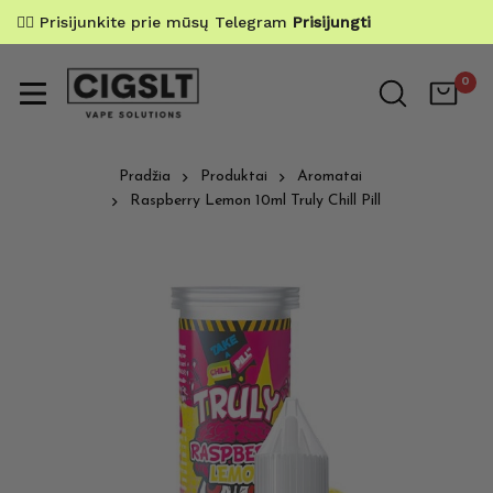
✌🏼 Prisijunkite prie mūsų Telegram
Prisijungti
0
Pradžia
Produktai
Aromatai
Raspberry Lemon 10ml Truly Chill Pill