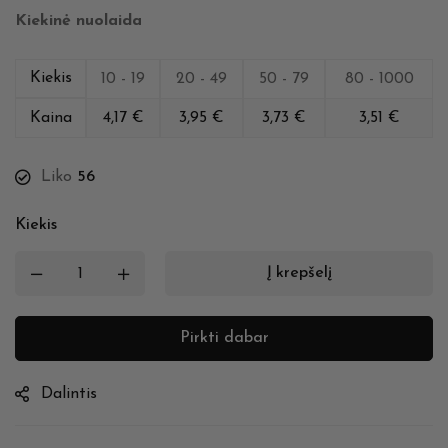
Kiekinė nuolaida
Kiekis
10 - 19
20 - 49
50 - 79
80 - 1000
Kaina
4,17
€
3,95
€
3,73
€
3,51
€
Liko
56
Kiekis
Į krepšelį
Pirkti dabar
Dalintis