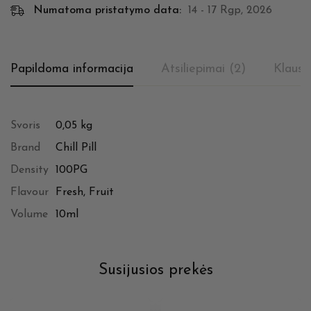
Numatoma pristatymo data:
14 - 17 Rgp, 2026
Papildoma informacija
Atsiliepimai (2)
Klausi
Svoris
0,05 kg
Brand
Chill Pill
Density
100PG
Flavour
Fresh, Fruit
Volume
10ml
Susijusios prekės