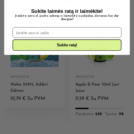
Galbūt patiks ir šios prekės
Sukite laimės ratą ir laimėkite!
Įveskite savo el. pašto adresą ir laimėkite nuolaidas, dovanas bei dar
daugiau!
IŠPARDUOTA
El. Pašto adresas
Sukite ratą!
AROMATAI
AROMATAI
Aloha 30ML Addict
Apple & Pear 30ml Just
Edition
Juice
10,79
€
Su PVM
11,59
€
Su PVM
Parduota:
258
Turime:
98