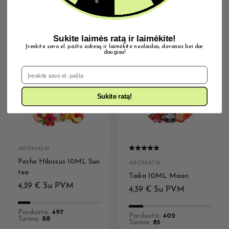
Susijusios prekės
Sukite laimės ratą ir laimėkite!
Įveskite savo el. pašto adresą ir laimėkite nuolaidas, dovanas bei dar
daugiau!
El. Pašto adresas
Sukite ratą!
AROMATAI
Peche Hibiscus 10ML Sun
AROMATAI
tea
Taika 10ML Maori
4,39
€
Su PVM
4,39
€
Su PVM
Parduota:
497
Parduota:
402
Turime:
88
Turime:
85