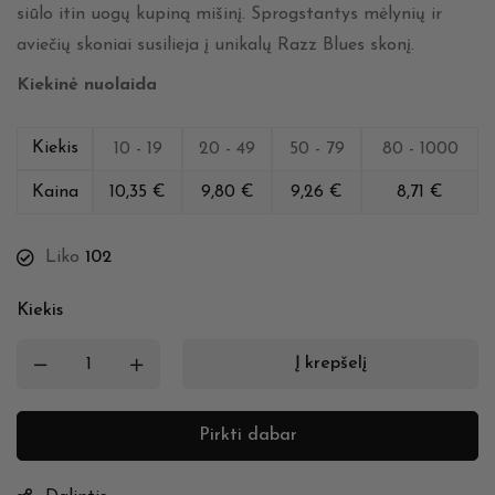
siūlo itin uogų kupiną mišinį. Sprogstantys mėlynių ir
aviečių skoniai susilieja į unikalų Razz Blues skonį.
Kiekinė nuolaida
Kiekis
10 - 19
20 - 49
50 - 79
80 - 1000
Kaina
10,35
€
9,80
€
9,26
€
8,71
€
Liko
102
Kiekis
Į krepšelį
Pirkti dabar