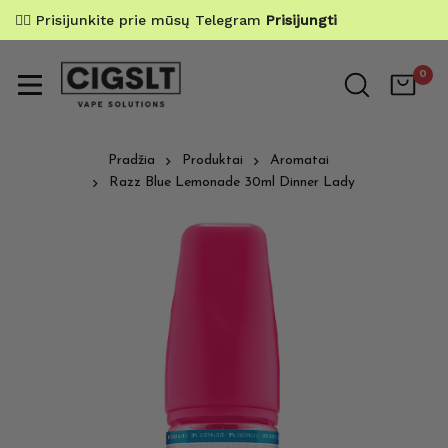
✌🏼 Prisijunkite prie mūsų Telegram
Prisijungti
0
Pradžia
Produktai
Aromatai
Razz Blue Lemonade 30ml Dinner Lady