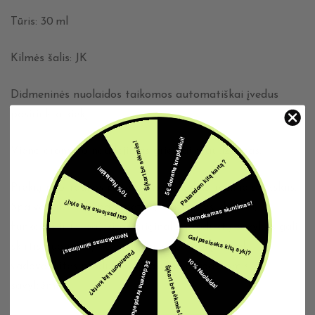
Tūris: 30 ml
Kilmės šalis: JK
Didmeninės nuolaidos taikomos automatiškai įvedus
pasirinktą kiekį.
5€ dovana krepšeliui!
Šįkart be sėkmės!
Vieno aromato naudojimas griežtai draudžiamas.
Pabandom kitą kartą?
10% Nuolaida!
Prekių nuotraukos pateikiamos tik iliustraciniais tikslais.
Nemokamas siuntimas!
Gal pasiseks kitą sykį?
Spalvos, užrašai, parametrai, matmenys, dydžiai,
funkcijos ir (arba) kitos originalių produktų savybės gali
Nemokamas siuntimas!
Gal pasiseks kitą sykį?
skirtis nuo realių dėl vizualinių ypatybių, todėl
Pabandom kitą kartą?
10% Nuolaida!
5€ dovana krepšeliui!
vadovaukitės produkto aprašyme nurodytomis
Šįkart be sėkmės!
savybėmis.