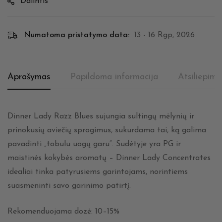
Dalintis
Numatoma pristatymo data:
13 - 16 Rgp, 2026
Aprašymas
Papildoma informacija
Atsiliepima
Dinner Lady Razz Blues sujungia sultingų mėlynių ir
prinokusių aviečių sprogimus, sukurdama tai, ką galima
pavadinti „tobulu uogų garu“. Sudėtyje yra PG ir
maistinės kokybės aromatų – Dinner Lady Concentrates
idealiai tinka patyrusiems garintojams, norintiems
suasmeninti savo garinimo patirtį.
Rekomenduojama dozė: 10–15%