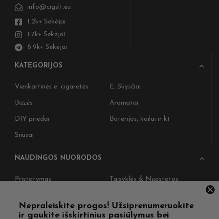
info@cigslt.eu
1.2k+ Sekėjai
1.7k+ Sekėjai
8.9k+ Sekėjai
KATEGORIJOS
Vienkartinės e. cigaretės
E. Skysčiai
Bazės
Aromatai
DIY priedai
Baterijos, koilai ir kt
Snusai
NAUDINGOS NUORODOS
Pristatymas
Taisyklės & Nuostatos
Grąžinimas
Privatumo politika
Nepraleiskite progos! Užsiprenumeruokite
Straipsniai
Apie Mus
ir gaukite išskirtinius pasiūlymus bei