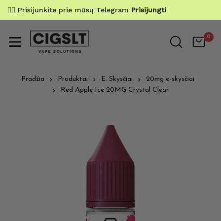
✌🏼 Prisijunkite prie mūsų Telegram
Prisijungti
0
Pradžia
Produktai
E. Skysčiai
20mg e-skysčiai
Red Apple Ice 20MG Crystal Clear