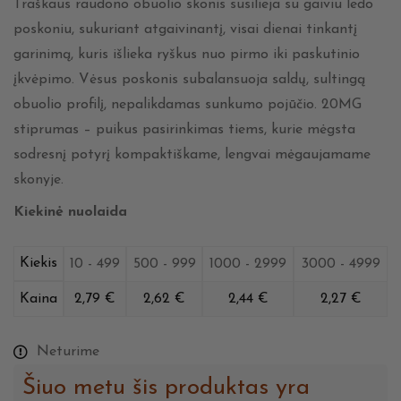
Traškaus raudono obuolio skonis susilieja su gaiviu ledo
poskoniu, sukuriant atgaivinantį, visai dienai tinkantį
garinimą, kuris išlieka ryškus nuo pirmo iki paskutinio
įkvėpimo. Vėsus poskonis subalansuoja saldų, sultingą
obuolio profilį, nepalikdamas sunkumo pojūčio. 20MG
stiprumas – puikus pasirinkimas tiems, kurie mėgsta
sodresnį potyrį kompaktiškame, lengvai mėgaujamame
skonyje.
Kiekinė nuolaida
Kiekis
10 - 499
500 - 999
1000 - 2999
3000 - 4999
Kaina
2,79
€
2,62
€
2,44
€
2,27
€
Neturime
Šiuo metu šis produktas yra