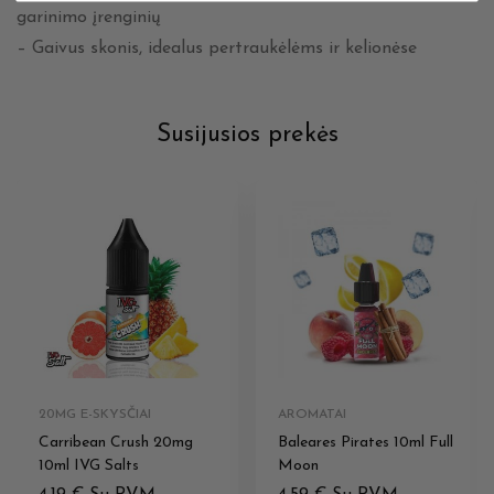
garinimo įrenginių
– Gaivus skonis, idealus pertraukėlėms ir kelionėse
Susijusios prekės
20MG E-SKYSČIAI
AROMATAI
Carribean Crush 20mg
Baleares Pirates 10ml Full
10ml IVG Salts
Moon