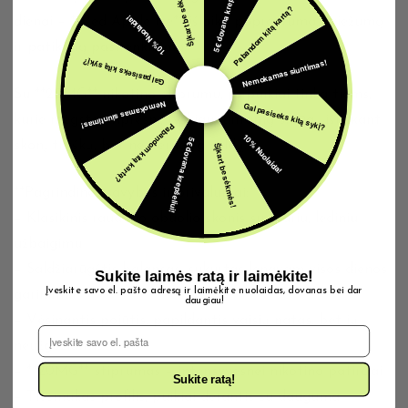
5€ dovana krepšeliui!
Šįkart be sėkmės!
Pabandom kitą kartą?
10% Nuolaida!
dienai – **Red Apple Ice** išlaiko paprastumą, šviežumą
ir patikimą pasitenkinimą.
Nemokamas siuntimas!
Gal pasiseks kitą sykį?
Su **20MG** nikotino stiprumu, jis puikiai tinka tiems,
Nemokamas siuntimas!
Gal pasiseks kitą sykį?
kurie mėgsta stipresnį, ryškiau juntamą smūgį, išlaikant
Pabandom kitą kartą?
10% Nuolaida!
5€ dovana krepšeliui!
skonį traškų, bet ne pernelyg saldų.
Šįkart be sėkmės!
**Pagrindinės savybės ir privalumai:**
– Klasikinis raudono obuolio skonis su švariu, lediniu
užbaigimu
– Saldžiarūgštis balansas, sukurtas lengvam visos dienos
Sukite laimės ratą ir laimėkite!
Įveskite savo el. pašto adresą ir laimėkite nuolaidas, dovanas bei dar
garinimui
daugiau!
– Vėsinantis pojūtis, papildantis vaisių natas, bet jų
El. Pašto adresas
neužgožiantis
– **20MG** stiprumas – intensyvesnei nikotino patirčiai
Sukite ratą!
– Tiesmukas profilis, puikiai derantis su dauguma