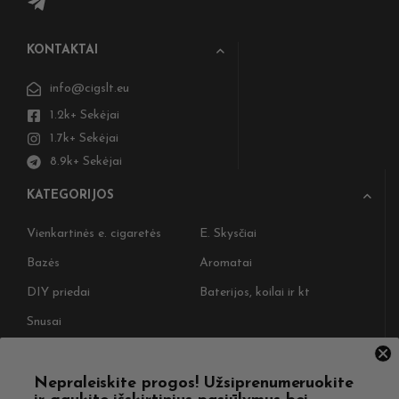
KONTAKTAI
info@cigslt.eu
1.2k+ Sekėjai
1.7k+ Sekėjai
8.9k+ Sekėjai
KATEGORIJOS
Vienkartinės e. cigaretės
E. Skysčiai
Bazės
Aromatai
DIY priedai
Baterijos, koilai ir kt
Snusai
NAUDINGOS NUORODOS
Nepraleiskite progos! Užsiprenumeruokite