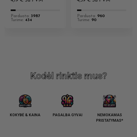
4,19
€
Su PVM
4,59
€
Su PVM
Parduota:
3987
Parduota:
960
Turime:
434
Turime:
90
Kodėl rinktis mus?
KOKYBĖ & KAINA
PAGALBA GYVAI
NEMOKAMAS
PRISTATYMAS*