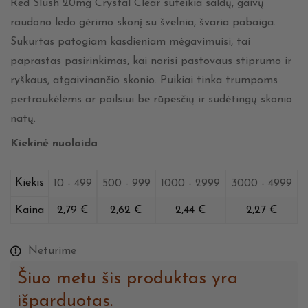
Red Slush 20mg Crystal Clear suteikia saldų, gaivų
raudono ledo gėrimo skonį su švelnia, švaria pabaiga.
Sukurtas patogiam kasdieniam mėgavimuisi, tai
paprastas pasirinkimas, kai norisi pastovaus stiprumo ir
ryškaus, atgaivinančio skonio. Puikiai tinka trumpoms
pertraukėlėms ar poilsiui be rūpesčių ir sudėtingų skonio
natų.
Kiekinė nuolaida
Kiekis
10 - 499
500 - 999
1000 - 2999
3000 - 4999
Kaina
2,79
€
2,62
€
2,44
€
2,27
€
Neturime
Šiuo metu šis produktas yra
išparduotas.