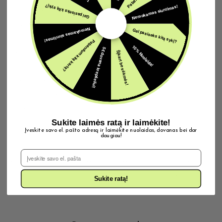
Nemokamas siuntimas!
Gal pasiseks kitą sykį?
Pagrindinės savybės ir privalumai:
– Ryškus raudono slush tipo skonis su vėsiu, ledo
Nemokamas siuntimas!
Gal pasiseks kitą sykį?
atspalviu
Pabandom kitą kartą?
10% Nuolaida!
5€ dovana krepšeliui!
– 20mg stiprumas – juntamesniam nikotino poveikiui, kai
Šįkart be sėkmės!
to reikia
– Švelni, švari pabaiga, išlaikanti skonį gaivų
– Paprastas, visiems patinkantis profilis, prie kurio
lengva sugrįžti
– Puikus pasirinkimas, kai norisi šiek tiek saldesnio
Sukite laimės ratą ir laimėkite!
Įveskite savo el. pašto adresą ir laimėkite nuolaidas, dovanas bei dar
varianto
daugiau!
El. Pašto adresas
Jei mėgsti saldainių įkvėptus, atvėsintus skonius be
perteklinių detalių – tai lengvas pasirinkimas ryškiai,
Sukite ratą!
gaiviai garinimo patirčiai.