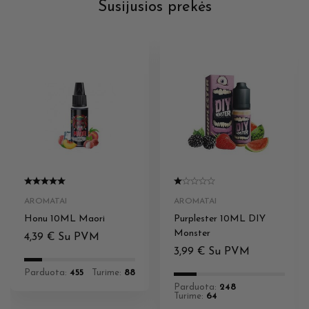
Susijusios prekės
AROMATAI
AROMATAI
Honu 10ML Maori
Purplester 10ML DIY
Monster
4,39
€
Su PVM
3,99
€
Su PVM
Parduota:
455
Turime:
88
Parduota:
248
Turime:
64