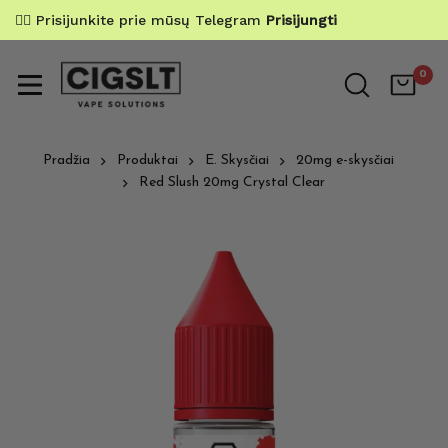
✌🏼 Prisijunkite prie mūsų Telegram
Prisijungti
0
Pradžia
Produktai
E. Skysčiai
20mg e-skysčiai
Red Slush 20mg Crystal Clear