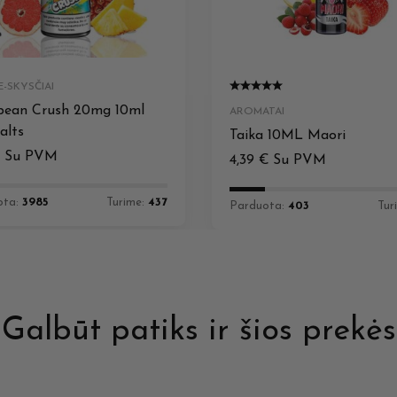
-SKYSČIAI
bean Crush 20mg 10ml
AROMATAI
alts
Taika 10ML Maori
€
Su PVM
4,39
€
Su PVM
ota:
3985
Turime:
437
Parduota:
403
Tur
Galbūt patiks ir šios prekės