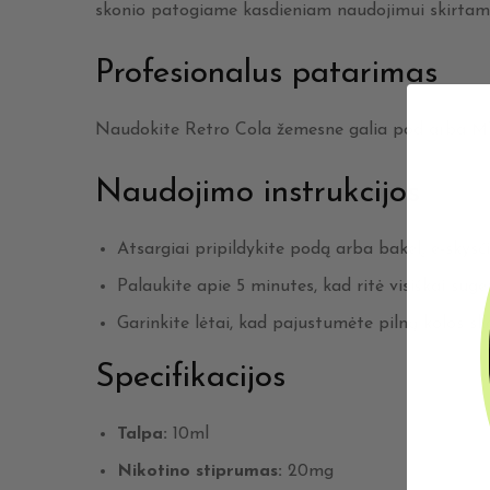
skonio patogiame kasdieniam naudojimui skirtam
Profesionalus patarimas
Naudokite Retro Cola žemesne galia pod arba MTL 
Naudojimo instrukcijos
Atsargiai pripildykite podą arba bakelį e-skysči
Palaukite apie 5 minutes, kad ritė visiškai suger
Garinkite lėtai, kad pajustumėte pilną kolos sko
Specifikacijos
Talpa:
10ml
Nikotino stiprumas:
20mg