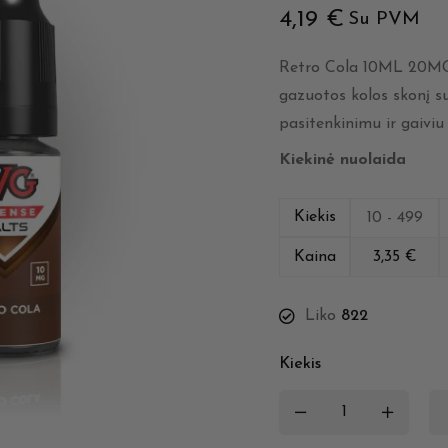
4,19
€
Su PVM
Retro Cola 10ML 20MG
gazuotos kolos skonį su
pasitenkinimu ir gaiviu
Kiekinė nuolaida
Kiekis
10 - 499
Kaina
3,35
€
Liko
822
Kiekis