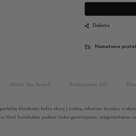
Dalintis
Numatoma prista
About the brand
Atsiliepimai (0)
Kla
perkelia klasikinės kolos skonį į švelnų nikotino druskos e-sky
is 10ml buteliukas puikiai tinka garintojams, mėgstantiems no