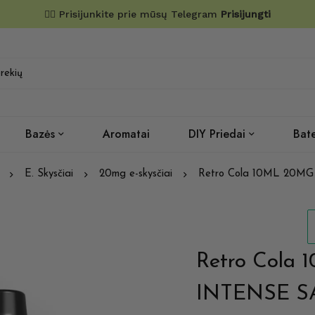
✌🏼 Prisijunkite prie mūsų Telegram
Prisijungti
Bazės
Aromatai
DIY Priedai
Bate
E. Skysčiai
20mg e-skysčiai
Retro Cola 10ML 20M
Retro Cola
INTENSE S