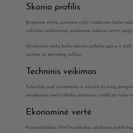
Skonio profilis
Įkvėpimo metu juntama ryški tradicinės kolos sal
subtilūs saldaininiai poskoniai sukuria retro, paž
Iškvėpimo metu kolos skonis palieka gaivų ir šiek
sunkus ar pernelyg saldus.
Techninis veikimas
Sukurtas pod sistemoms ir mouth-to-lung įrengini
naudojimo metu išlieka pastovus, todėl jis tinka 
Ekonominė vertė
Kompaktiškas 10ml buteliukas užtikrina patikimą 