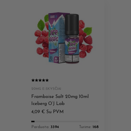
20MG E-SKYSČIAI
Framboise Salt 20mg 10ml
Iceberg O’J Lab
4,09
€
Su PVM
Parduota:
3394
Turime:
168