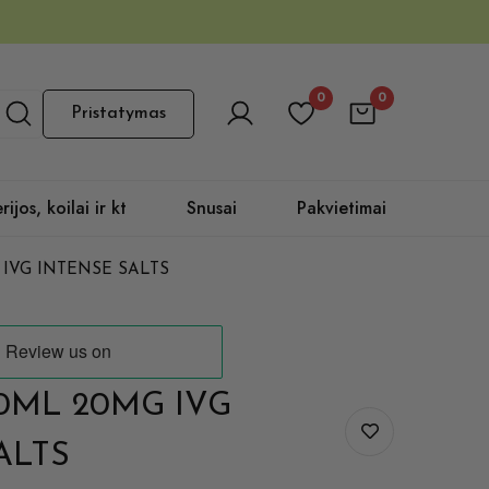
0
0
Pristatymas
rijos, koilai ir kt
Snusai
Pakvietimai
G IVG INTENSE SALTS
 10ML 20MG IVG
ALTS