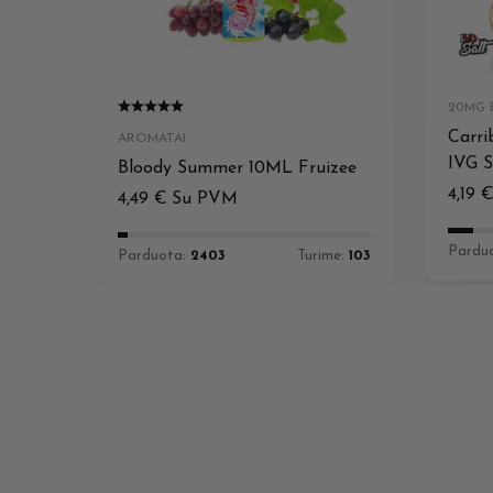
20MG E
Carri
AROMATAI
IVG S
Bloody Summer 10ML Fruizee
4,19
4,49
€
Su PVM
Pardu
Parduota:
2403
Turime:
103