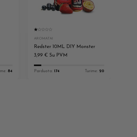
AROMATAI
Redster 10ML DIY Monster
3,99
€
Su PVM
ime:
84
Parduota:
174
Turime:
20