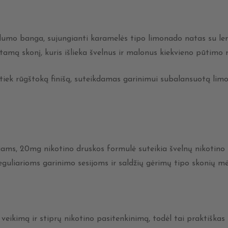
dumo banga, sujungianti karamelės tipo limonado natas su len
įstamą skonį, kuris išlieka švelnus ir malonus kiekvieno pūtimo
 tiek rūgštoką finišą, suteikdamas garinimui subalansuotą lim
ams, 20mg nikotino druskos formulė suteikia švelnų nikotino 
reguliarioms garinimo sesijoms ir saldžių gėrimų tipo skonių m
veikimą ir stiprų nikotino pasitenkinimą, todėl tai praktiška