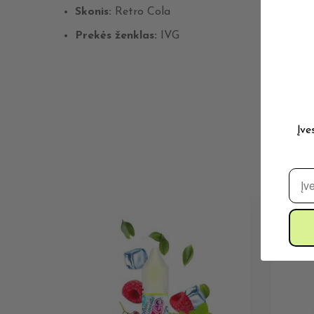
Skonis:
Retro Cola
Prekės ženklas:
IVG
Įve
El. 