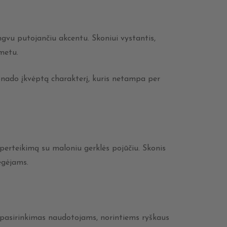
gvu putojančiu akcentu. Skoniui vystantis,
 metu.
onado įkvėptą charakterį, kuris netampa per
perteikimą su maloniu gerklės pojūčiu. Skonis
ėgėjams.
s pasirinkimas naudotojams, norintiems ryškaus