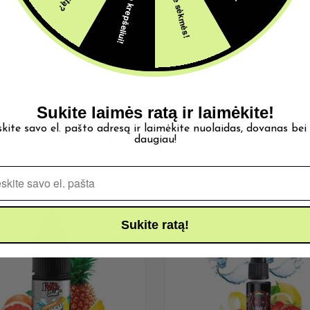
5€ dovana krepšeliui!
Šįkart be sėkmės!
Sukite laimės ratą ir laimėkite!
skite savo el. pašto adresą ir laimėkite nuolaidas, dovanas bei
Susijusios prekės
daugiau!
Pašto adresas
Sukite ratą!