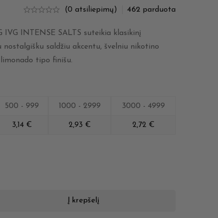
(0 atsiliepimų)
462
parduota
 IVG INTENSE SALTS suteikia klasikinį
 nostalgišku saldžiu akcentu, švelniu nikotino
 limonado tipo finišu.
500 - 999
1000 - 2999
3000 - 4999
3,14
€
2,93
€
2,72
€
Į krepšelį