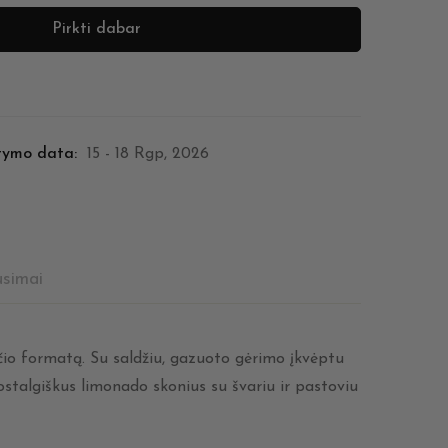
Pirkti dabar
tymo data:
15 - 18 Rgp, 2026
usimai
sčio formatą. Su saldžiu, gazuoto gėrimo įkvėptu
stalgiškus limonado skonius su švariu ir pastoviu