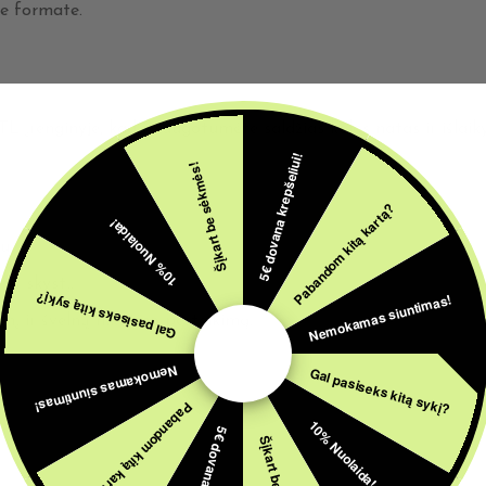
e formate.
įrenginyje, kad išsaugotumėte saldžias kolos natas ir išlaik
5€ dovana krepšeliui!
Šįkart be sėkmės!
Pabandom kitą kartą?
10% Nuolaida!
u.
tų skystį.
Nemokamas siuntimas!
Gal pasiseks kitą sykį?
nį ir švelnų nikotino perteikimą.
Nemokamas siuntimas!
Gal pasiseks kitą sykį?
Pabandom kitą kartą?
10% Nuolaida!