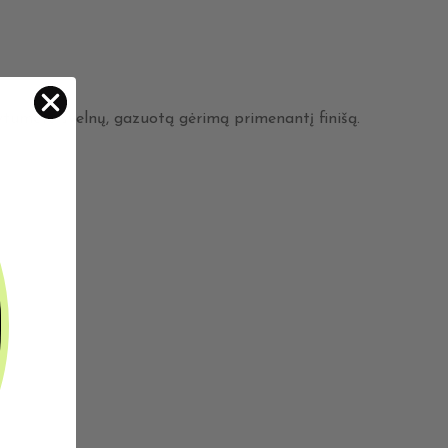
ytumėte švelnų, gazuotą gėrimą primenantį finišą.