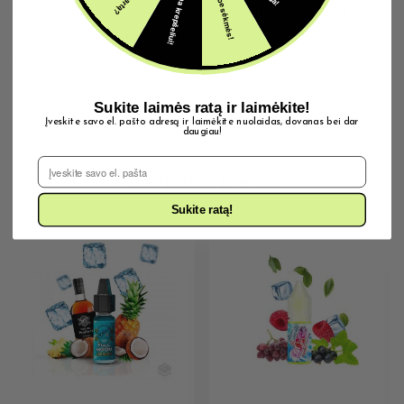
5€ dovana krepšeliui!
Šįkart be sėkmės!
Prekių nuotraukos pateikiamos tik iliustraciniais tikslais.
Spalvos, užrašai, parametrai, matmenys, dydžiai,
funkcijos ar kitos savybės gali skirtis nuo realių, todėl
visada vadovaukitės produkto aprašyme nurodytomis
Sukite laimės ratą ir laimėkite!
ypatybėmis.
Įveskite savo el. pašto adresą ir laimėkite nuolaidas, dovanas bei dar
daugiau!
El. Pašto adresas
Susijusios prekės
Sukite ratą!