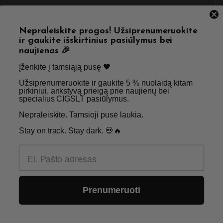
NAUDINGOS NUORODOS
Nepraleiskite progos! Užsiprenumeruokite
ir gaukite išskirtinius pasiūlymus bei
Pristatymas
Taisyklės & Nuostatos
naujienas 🎉
Grąžinimas
Privatumo politika
Įženkite į tamsiąją pusę 🖤 ​
Straipsniai
Apie Mus
Užsiprenumeruokite ir gaukite 5 % nuolaidą kitam
pirkiniui, ankstyvą prieigą prie naujienų bei
Kontaktai
Didmenos užklausos
specialius CIGSLT pasiūlymus. ​
Nepraleiskite. Tamsioji pusė laukia.
SKIRTA TIK SUAUGUSIEMS NIKOTINO VARTOTOJAMS.
Stay on track. Stay dark. 💀🔥
NETURĖTUMĖTE NAUDOTI ŠIŲ PRODUKTŲ, JEI NEVARTOJATE
NIKOTINO.
© 2026 Visos teisės saugomos - CigsLT.app
Prenumeruoti
0