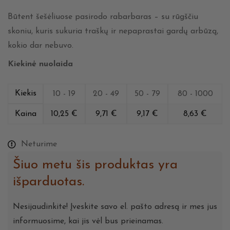
Būtent šešėliuose pasirodo rabarbaras – su rūgščiu
skoniu, kuris sukuria traškų ir nepaprastai gardų arbūzą,
kokio dar nebuvo.
Kiekinė nuolaida
Kiekis
10 - 19
20 - 49
50 - 79
80 - 1000
Kaina
10,25
€
9,71
€
9,17
€
8,63
€
Neturime
Šiuo metu šis produktas yra
išparduotas.
Nesijaudinkite! Įveskite savo el. pašto adresą ir mes jus
informuosime, kai jis vėl bus prieinamas.