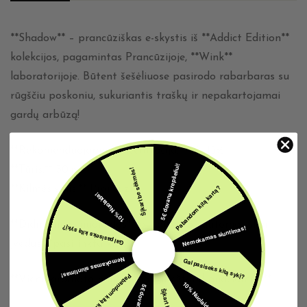
**Shadow** – prancūziškas e-skystis iš **Addict Edition**
kolekcijos, pagamintas Prancūzijoje, **Wink**
laboratorijoje. Būtent šešėliuose pasirodo rabarbaras su
rūgščiu poskoniu, sukuriantis traškų ir nepakartojamai
gardų arbūzą!
**Rekomenduojama koncentracija:** 10–15%
5€ dovana krepšeliui!
**Tūris:** 30 ml
Šįkart be sėkmės!
Pabandom kitą kartą?
**Kilmės šalis:** Prancūzija
10% Nuolaida!
**Didmeninės nuolaidos** pritaikomos automatiškai
Nemokamas siuntimas!
Gal pasiseks kitą sykį?
įvedus **pasirinktą kiekį.**
Nemokamas siuntimas!
Gal pasiseks kitą sykį?
Pabandom kitą kartą?
**Vieno aromato naudojimas griežtai draudžiamas.**
10% Nuolaida!