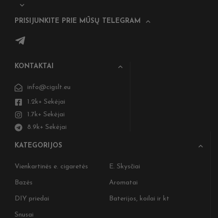
PRISIJUNKITE PRIE MŪSŲ TELEGRAM
KONTAKTAI
info@cigslt.eu
1.2k+ Sekėjai
1.7k+ Sekėjai
8.9k+ Sekėjai
KATEGORIJOS
Vienkartinės e. cigaretės
E. Skysčiai
Bazės
Aromatai
DIY priedai
Baterijos, koilai ir kt
Snusai