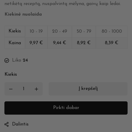
netikėtą receptą, nuspalvintą mėlyna, gaivų kaip ledai.
Kiekinė nuolaida
Kiekis
10 - 19
20 - 49
50 - 79
80 - 1000
Kaina
9,97
€
9,44
€
8,92
€
8,39
€
Liko
24
Kiekis
Į krepšelį
Pirkti dabar
Dalintis