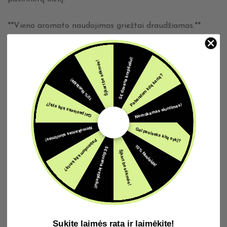
**Vieno aromato naudojimas griežtai draudžiamas.**
Produktų nuotraukos pateikiamos tik iliustraciniais
5€ dovana krepšeliui!
Šįkart be sėkmės!
tikslais. Spalvos, užrašai, parametrai, matmenys, dydžiai,
Pabandom kitą kartą?
funkcijos ir (arba) kitos originalių produktų savybės gali
10% Nuolaida!
skirtis nuo realybės dėl vizualinių ypatybių, todėl
Nemokamas siuntimas!
Gal pasiseks kitą sykį?
vadovaukitės produkto aprašyme nurodytomis
savybėmis.
Nemokamas siuntimas!
Gal pasiseks kitą sykį?
Pabandom kitą kartą?
10% Nuolaida!
5€ dovana krepšeliui!
Šįkart be sėkmės!
Susijusios prekės
Sukite laimės ratą ir laimėkite!