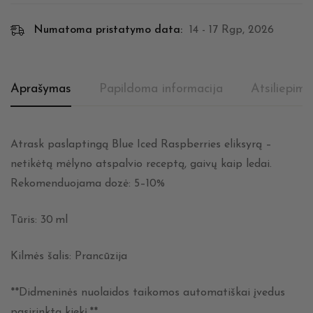
Numatoma pristatymo data:
14 - 17 Rgp, 2026
Aprašymas
Papildoma informacija
Atsiliepima
Atrask paslaptingą Blue Iced Raspberries eliksyrą –
netikėtą mėlyno atspalvio receptą, gaivų kaip ledai.
Rekomenduojama dozė: 5–10%
Tūris: 30 ml
Kilmės šalis: Prancūzija
**Didmeninės nuolaidos taikomos automatiškai įvedus
pasirinktą kiekį.**