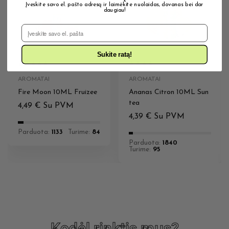
Įveskite savo el. pašto adresą ir laimėkite nuolaidas, dovanas bei dar
daugiau!
El. Pašto adresas
Sukite ratą!
AROMATAI
AROMATAI
Fire Moon 10ML Fruizee
Ananas Citron 10ML Sun
tea
4,49
€
Su PVM
4,39
€
Su PVM
Parduota:
1133
Turime:
84
Parduota:
1840
Turime:
95
Kodėl rinktis mus?