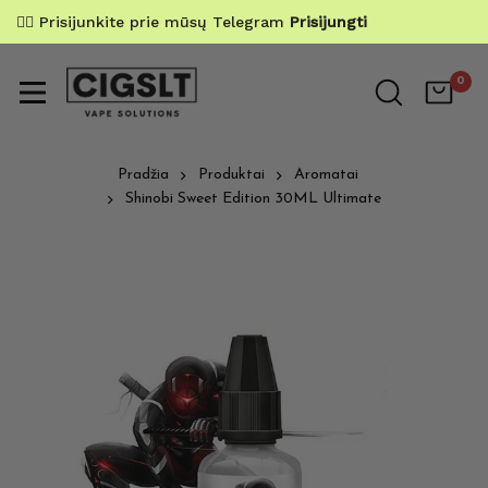
✌🏼 Prisijunkite prie mūsų Telegram
Prisijungti
0
Pradžia
Produktai
Aromatai
Shinobi Sweet Edition 30ML Ultimate