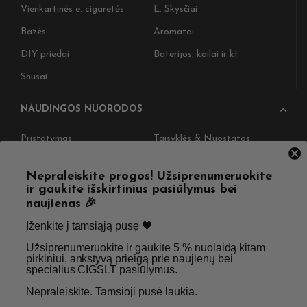
Vienkartinės e. cigaretės
E. Skysčiai
Bazės
Aromatai
DIY priedai
Baterijos, koilai ir kt
Snusai
NAUDINGOS NUORODOS
Pristatymas
Taisyklės & Nuostatos
Grąžinimas
Privatumo politika
Nepraleiskite progos! Užsiprenumeruokite
Straipsniai
Apie Mus
ir gaukite išskirtinius pasiūlymus bei
naujienas 🎉
Kontaktai
Didmenos užklausos
Įženkite į tamsiąją pusę 🖤 ​
Užsiprenumeruokite ir gaukite 5 % nuolaidą kitam
SKIRTA TIK SUAUGUSIEMS NIKOTINO VARTOTOJAMS.
pirkiniui, ankstyvą prieigą prie naujienų bei
specialius CIGSLT pasiūlymus. ​
NETURĖTUMĖTE NAUDOTI ŠIŲ PRODUKTŲ, JEI NEVARTOJATE
NIKOTINO.
Nepraleiskite. Tamsioji pusė laukia.