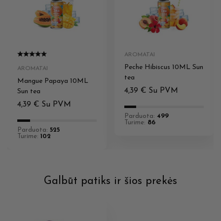
AROMATAI
Peche Hibiscus 10ML Sun
AROMATAI
tea
Mangue Papaya 10ML
4,39
€
Su PVM
Sun tea
4,39
€
Su PVM
Parduota:
499
Turime:
86
Parduota:
525
Turime:
102
Galbūt patiks ir šios prekės