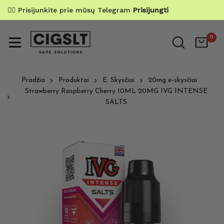
✌🏼 Prisijunkite prie mūsų Telegram
Prisijungti
0
Pradžia
Produktai
E. Skysčiai
20mg e-skysčiai
Strawberry Raspberry Cherry 10ML 20MG IVG INTENSE
SALTS