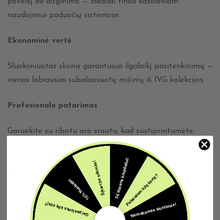
poveikį be dirginimo — idealiai tinka kasdieniam
naudojimui paduočių sistemose.
Ekonominė vertė
Sluoksniuotas skonis garantuoja ilgalaikį pasitenkinimą —
vienas labiausiai subalansuotų mišinių iš IVG kolekcijos.
Profesionalo patarimas
Garuokite su ribotu oro srautu, kad sustiprintumėte
uogų gilumą ir vyšnių apvalumą.
5€ dovana krepšeliui!
Šįkart be sėkmės!
Naudojimo instrukcijos
Pabandom kitą kartą?
10% Nuolaida!
Atsargiai pripildykite paduotę.
Nemokamas siuntimas!
Gal pasiseks kitą sykį?
Palaukite 3–4 minutes, kol skystis pilnai prisisotins.