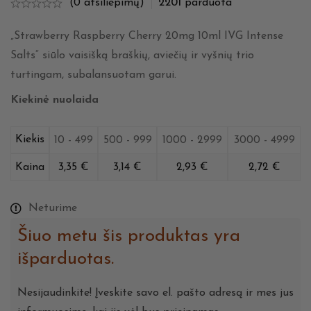
(0 atsiliepimų)
2201
parduota
„Strawberry Raspberry Cherry 20mg 10ml IVG Intense
Salts“ siūlo vaisišką braškių, aviečių ir vyšnių trio
turtingam, subalansuotam garui.
Kiekinė nuolaida
Kiekis
10 - 499
500 - 999
1000 - 2999
3000 - 4999
Kaina
3,35
€
3,14
€
2,93
€
2,72
€
Neturime
Šiuo metu šis produktas yra
išparduotas.
Nesijaudinkite! Įveskite savo el. pašto adresą ir mes jus