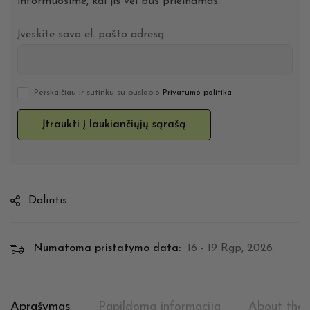
informuosime, kai jis vėl bus prieinamas.
Įveskite savo el. pašto adresą
Perskaičiau ir sutinku su puslapio
Privatumo politika
Dalintis
Numatoma pristatymo data:
16 - 19 Rgp, 2026
Aprašymas
Papildoma informacija
About the 