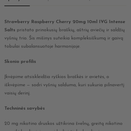
Strawberry Raspberry Cherry 20mg 10ml IVG Intense
Salts
pristato prinokusių braškių, aštrių aviečių ir saldžių
vyšnių trio. Šis mišinys suteikia kompleksiškumą ir gaivą
tobulai subalansuotoje harmonijoje.
Skonio profilis
Įkvėpime atsiskleidžia ryškios braškės ir avietės, o
iškvėpime — sodri vyšnių salduma, kuri sukuria pilnavertį
vaisių derinį.
Techninės savybės
20 mg nikotino druskos užtikrina švelnų, greitą nikotino