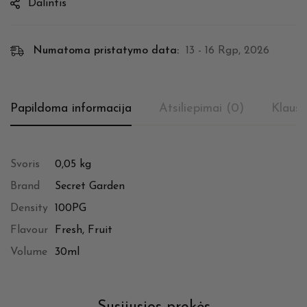
Dalintis
Numatoma pristatymo data:
13 - 16 Rgp, 2026
Papildoma informacija
Atsiliepimai (0)
Klausi
Svoris
0,05 kg
Brand
Secret Garden
Density
100PG
Flavour
Fresh, Fruit
Volume
30ml