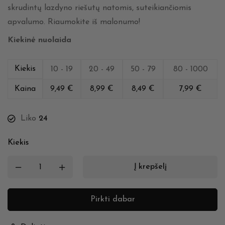
skrudintų lazdyno riešutų natomis, suteikiančiomis
apvalumo. Riaumokite iš malonumo!
Kiekinė nuolaida
Kiekis
10 - 19
20 - 49
50 - 79
80 - 1000
Kaina
9,49
€
8,99
€
8,49
€
7,99
€
Liko
24
Kiekis
Į krepšelį
Pirkti dabar