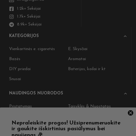
1.2k+ Sekėjai
1.7k+ Sekėjai
8.9k+ Sekėjai
KATEGORIJOS
Vienkartinės e. cigaretės
E. Skysčiai
Bazės
Aromatai
DIY priedai
Baterijos, koilai ir kt
Snusai
NAUDINGOS NUORODOS
Pristatymas
Taisyklės & Nuostatos
Grąžinimas
Privatumo politika
Nepraleiskite progos! Užsiprenumeruokite
Straipsniai
Apie Mus
ir gaukite išskirtinius pasiūlymus bei
naujienas 🎉