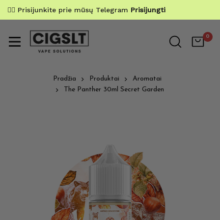
✌🏼 Prisijunkite prie mūsų Telegram
Prisijungti
0
Pradžia
Produktai
Aromatai
The Panther 30ml Secret Garden