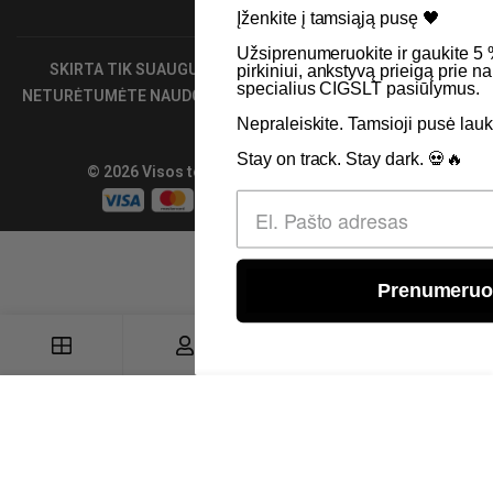
Įženkite į tamsiąją pusę 🖤 ​
Užsiprenumeruokite ir gaukite 5 % nuolaidą kitam
SKIRTA TIK SUAUGUSIEMS NIKOTINO VARTOTOJAMS.
pirkiniui, ankstyvą prieigą prie naujienų bei
specialius CIGSLT pasiūlymus. ​
NETURĖTUMĖTE NAUDOTI ŠIŲ PRODUKTŲ, JEI NEVARTOJATE
NIKOTINO.
Nepraleiskite. Tamsioji pusė laukia.
Stay on track. Stay dark. 💀🔥
© 2026 Visos teisės saugomos - CigsLT.app
Prenumeruoti
0
Įdėti į krepšelį