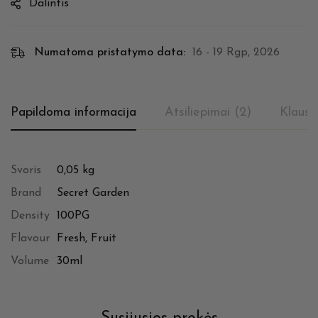
Dalintis
Numatoma pristatymo data:
16 - 19 Rgp, 2026
Papildoma informacija
Atsiliepimai (2)
Klausi
Svoris
0,05 kg
Brand
Secret Garden
Density
100PG
Flavour
Fresh, Fruit
Volume
30ml