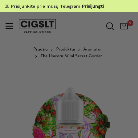
✌🏼 Prisijunkite prie mūsų Telegram
Prisijungti
0
Pradžia
Produktai
Aromatai
The Unicorn 30ml Secret Garden