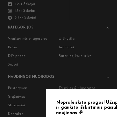
1.2k+ Sekėjai
1.7k+ Sekėjai
8.9k+ Sekėjai
KATEGORIJOS
Vienkartinės e. cigaretės
E. Skysčiai
Bazės
Aromatai
DIY priedai
Baterijos, koilai ir kt
Snusai
NAUDINGOS NUORODOS
Pristatymas
Taisyklės & Nuostatos
Grąžinimas
Privatumo politika
Nepraleiskite progos! Užsiprenumeruokite
Straipsniai
Apie Mus
ir gaukite išskirtinius pasiūlymus bei
naujienas 🎉
Kontaktai
Didmenos užklausos