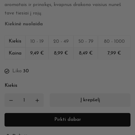
aromatais ir prinokęs, kvapnus drakono vaisius nuneš
tave tiesiai į rojų.
Kiekinė nuolaida
Kiekis
10 - 19
20 - 49
50 - 79
80 - 1000
Kaina
9,49
€
8,99
€
8,49
€
7,99
€
Liko
30
Kiekis
Į krepšelį
Pirkti dabar