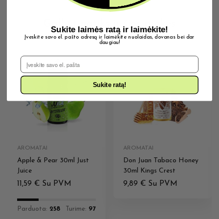
Galbūt patiks ir šios prekės
Sukite laimės ratą ir laimėkite!
Įveskite savo el. pašto adresą ir laimėkite nuolaidas, dovanas bei dar
daugiau!
El. Pašto adresas
IŠPARDUOTA
Sukite ratą!
AROMATAI
AROMATAI
Apple & Pear 30ml Just
Don Juan Tabaco Honey
Juice
30ml Kings Crest
11,59
€
Su PVM
9,89
€
Su PVM
Parduota:
258
Turime:
97