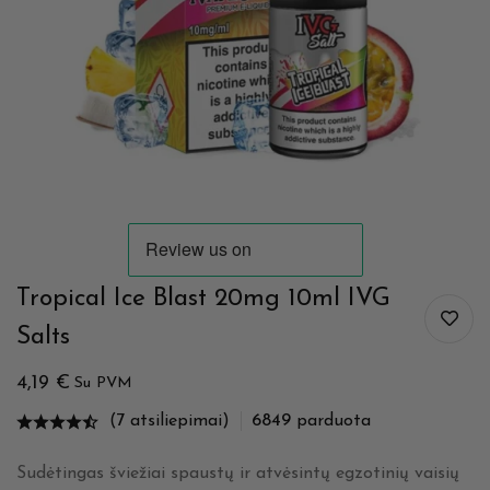
Tropical Ice Blast 20mg 10ml IVG
Salts
4,19
€
Su PVM
(7 atsiliepimai)
6849
parduota
Sudėtingas šviežiai spaustų ir atvėsintų egzotinių vaisių