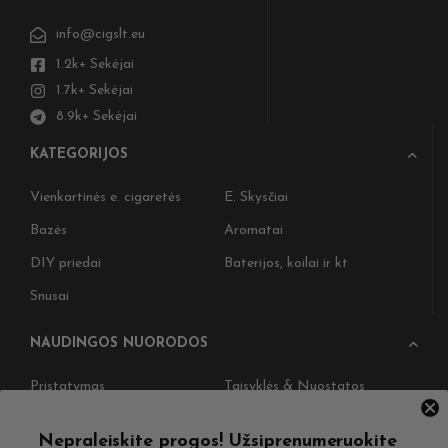
info@cigslt.eu
1.2k+ Sekėjai
1.7k+ Sekėjai
8.9k+ Sekėjai
KATEGORIJOS
Vienkartinės e. cigaretės
E. Skysčiai
Bazės
Aromatai
DIY priedai
Baterijos, koilai ir kt
Snusai
NAUDINGOS NUORODOS
Pristatymas
Taisyklės & Nuostatos
Grąžinimas
Privatumo politika
Nepraleiskite progos! Užsiprenumeruokite