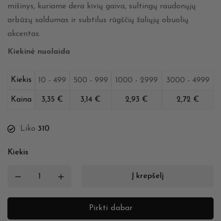
mišinys, kuriame dera kivių gaiva, sultingų raudonųjų
arbūzų saldumas ir subtilus rūgščių žaliųjų obuolių
akcentas.
Kiekinė nuolaida
Kiekis
10 - 499
500 - 999
1000 - 2999
3000 - 4999
Kaina
3,35
€
3,14
€
2,93
€
2,72
€
Liko
310
Kiekis
Į krepšelį
Pirkti dabar