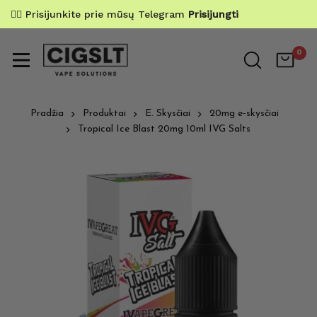
✌🏼 Prisijunkite prie mūsų Telegram
Prisijungti
0
Pradžia
Produktai
E. Skysčiai
20mg e-skysčiai
Tropical Ice Blast 20mg 10ml IVG Salts