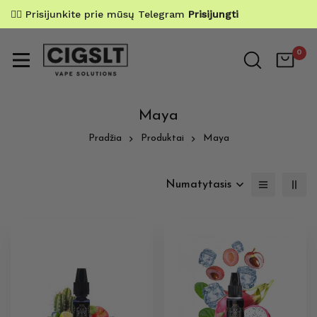
✌🏼 Prisijunkite prie mūsų Telegram
Prisijungti
0
Maya
Pradžia
Produktai
Maya
Numatytasis