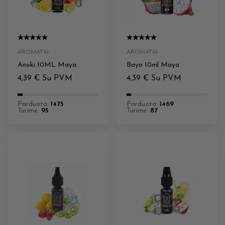
AROMATAI
AROMATAI
Anoki 10ML Maya
Baya 10ml Maya
4,39
€
Su PVM
4,39
€
Su PVM
Parduota:
1475
Parduota:
1469
Turime:
95
Turime:
87