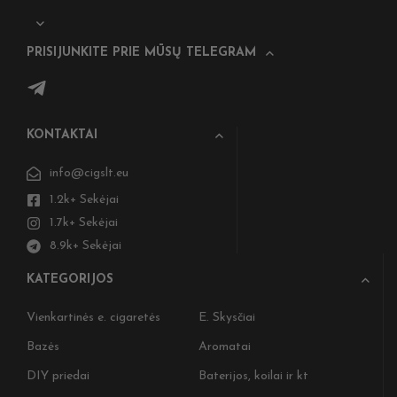
PRISIJUNKITE PRIE MŪSŲ TELEGRAM
KONTAKTAI
info@cigslt.eu
1.2k+ Sekėjai
1.7k+ Sekėjai
8.9k+ Sekėjai
KATEGORIJOS
Vienkartinės e. cigaretės
E. Skysčiai
Bazės
Aromatai
DIY priedai
Baterijos, koilai ir kt