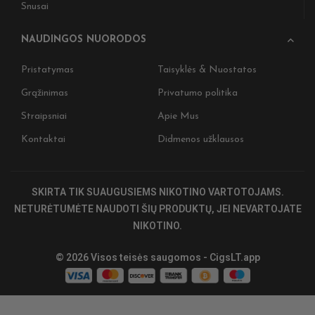
Snusai
NAUDINGOS NUORODOS
Pristatymas
Taisyklės & Nuostatos
Nepraleiskite
Grąžinimas
Privatumo politika
ir gaukite išs
Straipsniai
Apie Mus
naujienas 🎉
Kontaktai
Didmenos užklausos
Įženkite į tamsiąj
Užsiprenumeruoki
pirkiniui, anksty
specialius CIGSL
SKIRTA TIK SUAUGUSIEMS NIKOTINO VARTOTOJAMS.
NETURĖTUMĖTE NAUDOTI ŠIŲ PRODUKTŲ, JEI NEVARTOJATE
Nepraleiskite. Ta
NIKOTINO.
Stay on track. St
© 2026 Visos teisės saugomos - CigsLT.app