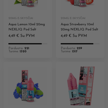
20MG E-SKYSČIAI
20MG E-SKYSČIAI
Aqua Lemon 10ml 20mg
Aqua Strawberry 10ml
NEXLIQ Pod Salt
20mg NEXLIQ Pod Salt
4,49
€
Su PVM
4,49
€
Su PVM
Parduota:
221
Parduota:
259
Turime:
1320
Turime:
1317