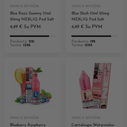
20MG E-SKYSČIAI
20MG E-SKYSČIAI
Blue Razz Gummy 10ml
Blue Slush 10ml 20mg
20mg NEXLIQ Pod Salt
NEXLIQ Pod Salt
4,49
€
Su PVM
4,49
€
Su PVM
Parduota:
221
Parduota:
195
Turime:
1356
Turime:
1305
20MG E-SKYSČIAI
20MG E-SKYSČIAI
Blueberry Raspberry
Cantaloupe Watermelon