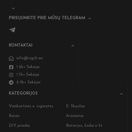
PRISIJUNKITE PRIE MŪSŲ TELEGRAM
KONTAKTAI
info@cigslt.eu
1.2k+ Sekėjai
1.7k+ Sekėjai
8.9k+ Sekėjai
KATEGORIJOS
Vienkartinės e. cigaretės
E. Skysčiai
Bazės
Aromatai
DIY priedai
Baterijos, koilai ir kt