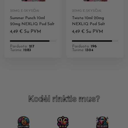
20MG E-SKYSČIAI
20MG E-SKYSČIAI
Summer Punch 10ml
Twista 10ml 20mg
20mg NEXLIQ Pod Salt
NEXLIQ Pod Salt
4,49
€
Su PVM
4,49
€
Su PVM
Parduota:
217
Parduota:
196
Turime:
1283
Turime:
1304
Kodėl rinktis mus?