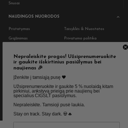
Snusai
NAUDINGOS NUORODOS
Pristatymas
Taisyklės & Nuostatos
Grąžinimas
Privatumo politika
Straipsniai
Apie Mus
Nepraleiskite progos! Užsiprenumeruokite
Kontaktai
Didmenos užklausos
ir gaukite išskirtinius pasiūlymus bei
naujienas 🎉
Įženkite į tamsiąją pusę 🖤 ​
SKIRTA TIK SUAUGUSIEMS NIKOTINO VARTOTOJAMS.
NETURĖTUMĖTE NAUDOTI ŠIŲ PRODUKTŲ, JEI NEVARTOJATE
Užsiprenumeruokite ir gaukite 5 % nuolaidą kitam
pirkiniui, ankstyvą prieigą prie naujienų bei
NIKOTINO.
specialius CIGSLT pasiūlymus. ​
Nepraleiskite. Tamsioji pusė laukia.
© 2026 Visos teisės saugomos - CigsLT.app
Stay on track. Stay dark. 💀🔥