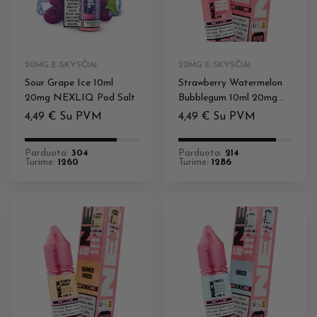
20MG E-SKYSČIAI
20MG E-SKYSČIAI
Sour Grape Ice 10ml
Strawberry Watermelon
20mg NEXLIQ Pod Salt
Bubblegum 10ml 20mg
NEXLIQ Pod Salt
4,49
€
Su PVM
4,49
€
Su PVM
Parduota:
304
Parduota:
214
Turime:
1260
Turime:
1286