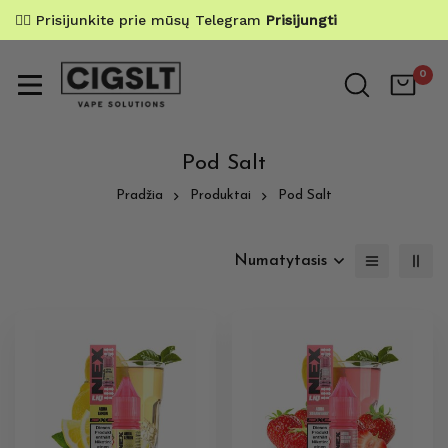
✌🏼 Prisijunkite prie mūsų Telegram
Prisijungti
0
Pod Salt
Pradžia
Produktai
Pod Salt
Numatytasis