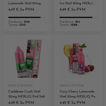
Lemonade 10ml 20mg
Ice 10ml 20mg NEXLIQ
NEXLIQ Pod Salt
Pod Salt
4,49
€
Su PVM
4,49
€
Su PVM
Parduota:
246
Parduota:
214
Turime:
1330
Turime:
1286
20MG E-SKYSČIAI
20MG E-SKYSČIAI
Caribbean Crush 10ml
Fizzy Cherry Lemonade
20mg NEXLIQ Pod Salt
10ml 20mg NEXLIQ Pod
Salt
4,49
€
Su PVM
4,49
€
Su PVM