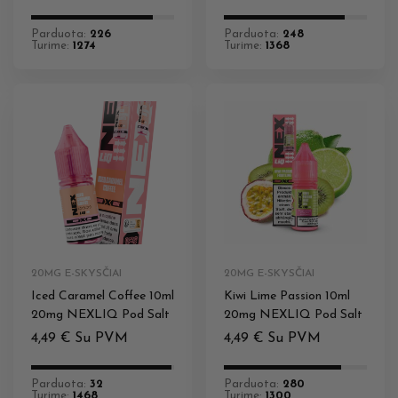
Parduota:
226
Parduota:
248
Turime:
1274
Turime:
1368
20MG E-SKYSČIAI
20MG E-SKYSČIAI
Iced Caramel Coffee 10ml
Kiwi Lime Passion 10ml
20mg NEXLIQ Pod Salt
20mg NEXLIQ Pod Salt
4,49
€
Su PVM
4,49
€
Su PVM
Parduota:
32
Parduota:
280
Turime:
1468
Turime:
1300