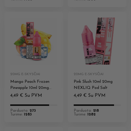
20MG E-SKYSČIAI
20MG E-SKYSČIAI
Mango Peach Frozen
Pink Slush 10ml 20mg
Pineapple 10ml 20mg
NEXLIQ Pod Salt
NEXLIQ Pod Salt
4,49
€
Su PVM
4,49
€
Su PVM
Parduota:
273
Parduota:
218
Turime:
1283
Turime:
1282