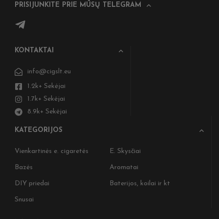
PRISIJUNKITE PRIE MŪSŲ TELEGRAM
KONTAKTAI
info@cigslt.eu
1.2k+ Sekėjai
1.7k+ Sekėjai
8.9k+ Sekėjai
KATEGORIJOS
Vienkartinės e. cigaretės
E. Skysčiai
Bazės
Aromatai
DIY priedai
Baterijos, koilai ir kt
Snusai