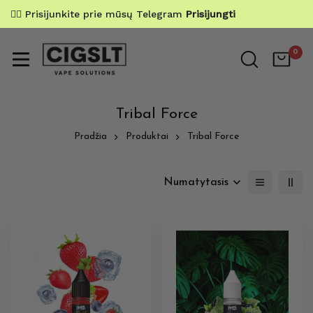
✌🏼 Prisijunkite prie mūsų Telegram
Prisijungti
0
Tribal Force
Pradžia
Produktai
Tribal Force
Numatytasis