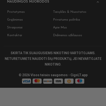
NAUDINGOS NUORODOS
Pristatymas
Taisyklės & Nuostatos
Grąžinimas
Privatumo politika
Nepraleiskite prog
Straipsniai
Apie Mus
ir gaukite išskirtin
naujienas 🎉
Kontaktai
Didmenos užklausos
Įženkite į tamsiąją pusę 
Užsiprenumeruokite ir g
SKIRTA TIK SUAUGUSIEMS NIKOTINO VARTOTOJAMS.
pirkiniui, ankstyvą priei
specialius CIGSLT pasiū
NETURĖTUMĖTE NAUDOTI ŠIŲ PRODUKTŲ, JEI NEVARTOJATE
NIKOTINO.
Nepraleiskite. Tamsioji 
Stay on track. Stay dark
© 2026 Visos teisės saugomos - CigsLT.app
Pren