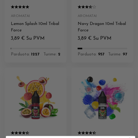
AROMATAI
AROMATAI
Lemon Splash 10ml Tribal
Navy Dragon 10ml Tribal
Force
Force
3,89
€
Su PVM
3,89
€
Su PVM
Parduota:
1227
Turime:
2
Parduota:
957
Turime:
97