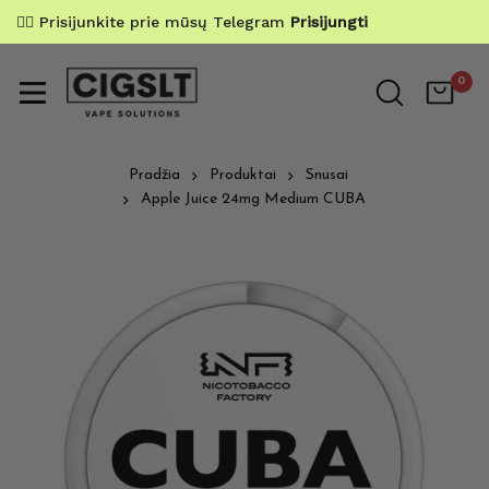
✌🏼 Prisijunkite prie mūsų Telegram
Prisijungti
0
Pradžia
Produktai
Snusai
Apple Juice 24mg Medium CUBA