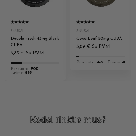
SNUSAI
SNUSAI
Double Fresh 43mg Black
Coca Leaf 50mg CUBA
CUBA
3,89
€
Su PVM
3,89
€
Su PVM
Parduota:
942
Turime:
41
Parduota:
900
Turime:
285
Kodėl rinktis mus?