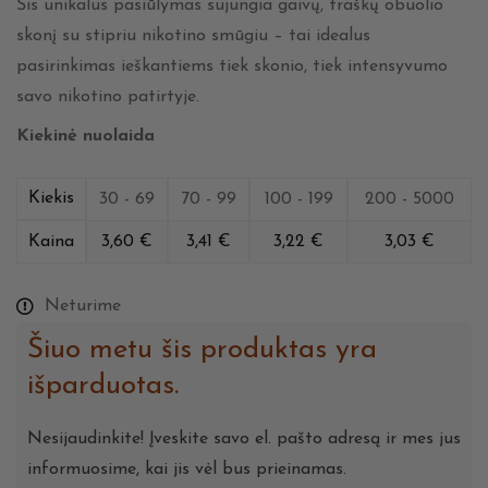
Šis unikalus pasiūlymas sujungia gaivų, traškų obuolio
skonį su stipriu nikotino smūgiu – tai idealus
pasirinkimas ieškantiems tiek skonio, tiek intensyvumo
savo nikotino patirtyje.
Kiekinė nuolaida
Kiekis
30 - 69
70 - 99
100 - 199
200 - 5000
Kaina
3,60
€
3,41
€
3,22
€
3,03
€
Neturime
Šiuo metu šis produktas yra
išparduotas.
Nesijaudinkite! Įveskite savo el. pašto adresą ir mes jus
informuosime, kai jis vėl bus prieinamas.