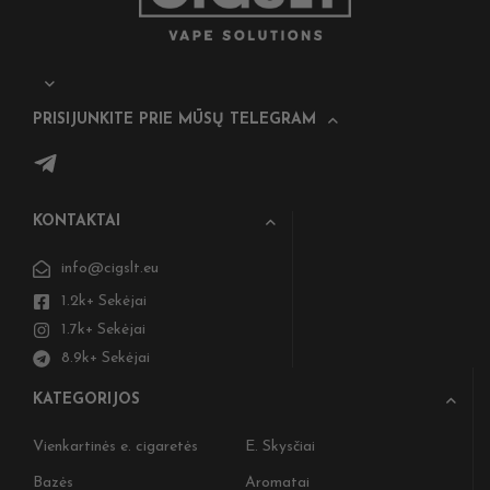
PRISIJUNKITE PRIE MŪSŲ TELEGRAM
KONTAKTAI
info@cigslt.eu
1.2k+ Sekėjai
1.7k+ Sekėjai
8.9k+ Sekėjai
KATEGORIJOS
Vienkartinės e. cigaretės
E. Skysčiai
Bazės
Aromatai