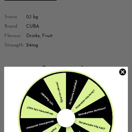
Svoris
0,1 kg
Brand
CUBA
Flavour
Drinks, Fruit
Strength
24mg
Susijusios prekės
5€ dovana krepšeliui!
Šįkart be sėkmės!
Pabandom kitą kartą?
10% Nuolaida!
IŠPARDUOTA
IŠPARDUOTA
Nemokamas siuntimas!
Gal pasiseks kitą sykį?
Nemokamas siuntimas!
Gal pasiseks kitą sykį?