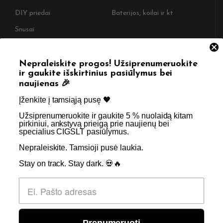
DIY priedai
Baterijos, koilai ir kt
Snusai
NAUDINGOS NUORODOS
Nepraleiskite progos! Užsiprenumeruokite
ir gaukite išskirtinius pasiūlymus bei
Pristatymas
Taisyklės & Nuostatos
naujienas 🎉
Grąžinimas
Privatumo politika
Įženkite į tamsiąją pusę 🖤 ​
Straipsniai
Apie Mus
Užsiprenumeruokite ir gaukite 5 % nuolaidą kitam
pirkiniui, ankstyvą prieigą prie naujienų bei
Kontaktai
Didmenos užklausos
specialius CIGSLT pasiūlymus. ​
Nepraleiskite. Tamsioji pusė laukia.
SKIRTA TIK SUAUGUSIEMS NIKOTINO VARTOTOJAMS.
Stay on track. Stay dark. 💀🔥
NETURĖTUMĖTE NAUDOTI ŠIŲ PRODUKTŲ, JEI NEVARTOJATE
NIKOTINO.
© 2026 Visos teisės saugomos - CigsLT.app