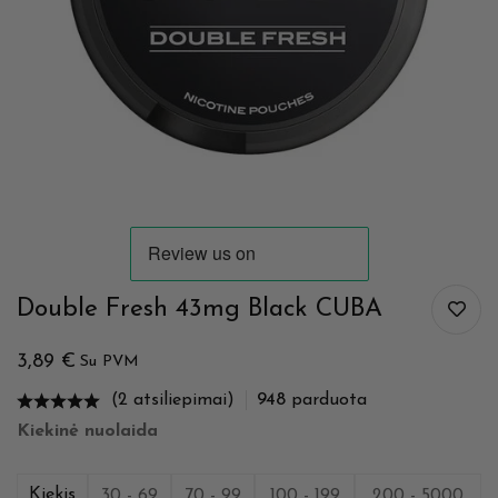
Double Fresh 43mg Black CUBA
3,89
€
Su PVM
(2 atsiliepimai)
948
parduota
Kiekinė nuolaida
Kiekis
30 - 69
70 - 99
100 - 199
200 - 5000