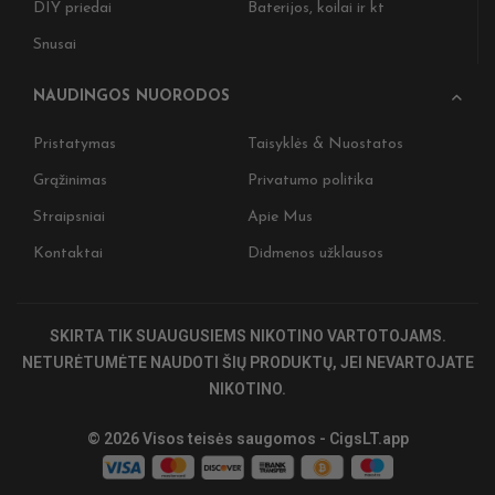
DIY priedai
Baterijos, koilai ir kt
Snusai
NAUDINGOS NUORODOS
Pristatymas
Taisyklės & Nuostatos
Grąžinimas
Privatumo politika
Nepraleisk
Straipsniai
Apie Mus
ir gaukite 
naujienas 
Kontaktai
Didmenos užklausos
Įženkite į tam
Užsiprenumer
SKIRTA TIK SUAUGUSIEMS NIKOTINO VARTOTOJAMS.
pirkiniui, ank
specialius CI
NETURĖTUMĖTE NAUDOTI ŠIŲ PRODUKTŲ, JEI NEVARTOJATE
NIKOTINO.
Nepraleiskite
Stay on track
© 2026 Visos teisės saugomos - CigsLT.app