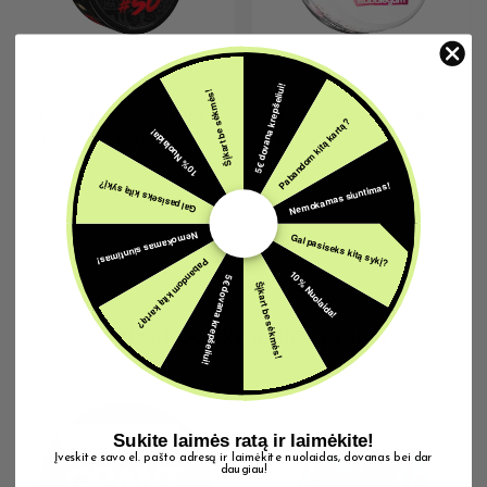
5€ dovana krepšeliui!
SAVAITGALIO NUOTYKIS
SNUSAI
Šįkart be sėkmės!
Freeze #50 50mg DOPE
Bubblegum 50mg PABLO
Pabandom kitą kartą?
10% Nuolaida!
3,49
€
Su PVM
3,59
€
Su PVM
Nemokamas siuntimas!
Gal pasiseks kitą sykį?
Nemokamas siuntimas!
Gal pasiseks kitą sykį?
Pabandom kitą kartą?
10% Nuolaida!
5€ dovana krepšeliui!
Šįkart be sėkmės!
Galbūt patiks ir šios prekės
Sukite laimės ratą ir laimėkite!
IŠPARDUOTA
IŠPARDUOTA
Įveskite savo el. pašto adresą ir laimėkite nuolaidas, dovanas bei dar
daugiau!