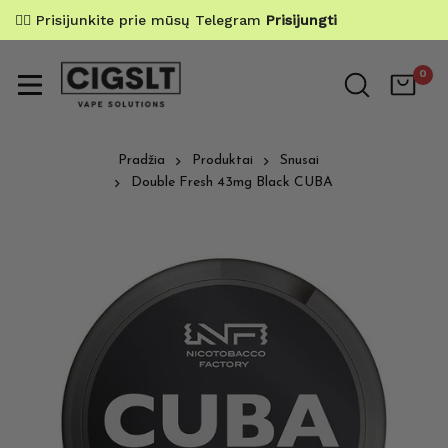
✌🏼 Prisijunkite prie mūsų Telegram
Prisijungti
0
Pradžia
Produktai
Snusai
Double Fresh 43mg Black CUBA