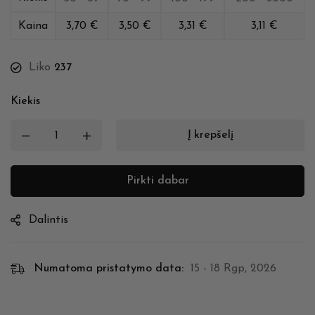
Kaina
3,70
€
3,50
€
3,31
€
3,11
€
Liko
237
Kiekis
Į krepšelį
Pirkti dabar
Dalintis
Numatoma pristatymo data:
15 - 18 Rgp, 2026