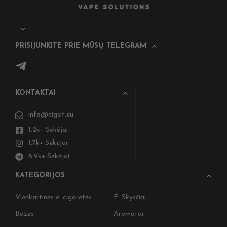
PRISIJUNKITE PRIE MŪSŲ TELEGRAM
KONTAKTAI
info@cigslt.eu
1.2k+ Sekėjai
1.7k+ Sekėjai
8.9k+ Sekėjai
KATEGORIJOS
Vienkartinės e. cigaretės
E. Skysčiai
Bazės
Aromatai