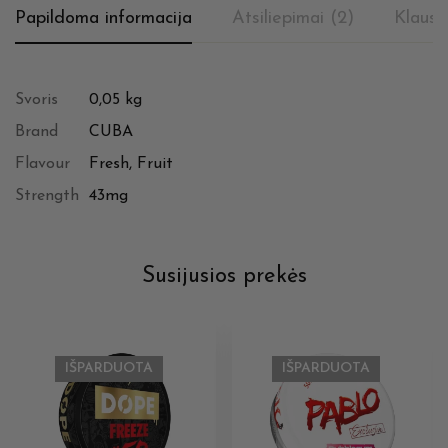
Papildoma informacija
Atsiliepimai (2)
Klausi
Svoris
0,05 kg
Brand
CUBA
Flavour
Fresh, Fruit
Strength
43mg
Susijusios prekės
IŠPARDUOTA
IŠPARDUOTA