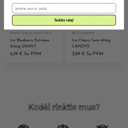
El. Pašto adresas
Sukite ratą!
SAVAITGALIO NUOTYKIS
BESTSUMMER
Ice Blueberry Extreme
Ice Cherry Gum 47mg
50mg GRANT
CANDYS
4,39
€
Su PVM
3,89
€
Su PVM
Kodėl rinktis mus?