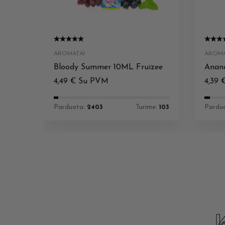
AROMATAI
AROMA
Bloody Summer 10ML Fruizee
Anana
4,49
€
Su PVM
4,39
Parduota:
2403
Turime:
103
Pardu