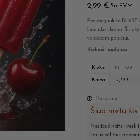
2,99
€
Su PVM
Pasimėgaukite BLAST M
ledinuko skoniu. Šis sky
vaisiškam pojūčiui.
Kiekinė nuolaida
Kiekis
10 - 499
Kaina
2,39
€
Neturime
Šiuo metu šis
Nesijaudinkite! Įveski
kai jis vėl bus prieina