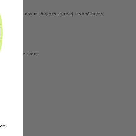
ptimalią kainos ir kokybės santykį – ypač tiems,
ajustumėte skonį.
iejimo.
 dar