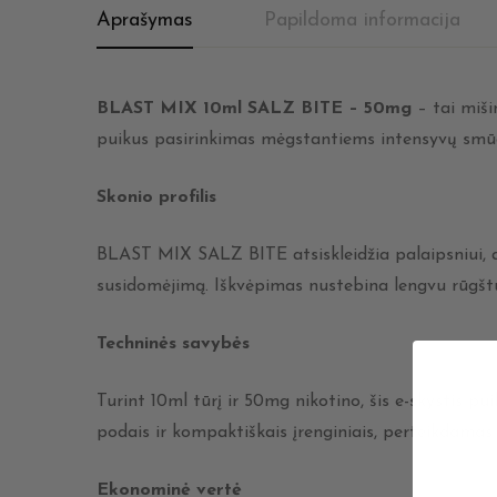
Aprašymas
Papildoma informacija
BLAST MIX 10ml SALZ BITE – 50mg
– tai miši
puikus pasirinkimas mėgstantiems intensyvų smūgį. 
Skonio profilis
BLAST MIX SALZ BITE atsiskleidžia palaipsniui, at
susidomėjimą. Iškvėpimas nustebina lengvu rūgštu
Techninės savybės
Turint 10ml tūrį ir 50mg nikotino, šis e-skystis pu
podais ir kompaktiškais įrenginiais, perteikdamas 
Ekonominė vertė