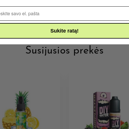
Pašto adresas
Sukite ratą!
Susijusios prekės