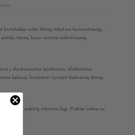
simai
ml buteliukas siūlo 50mg nikotino koncentraciją –
patiks tiems, kurie vertina išskirtinumą.
na į sluoksniuotus poskonius, išlaikančius
mo kelionė, kviečianti tyrinėti kiekvieną dūmą.
titinkantį aukštą nikotino lygį. Puikiai veikia su