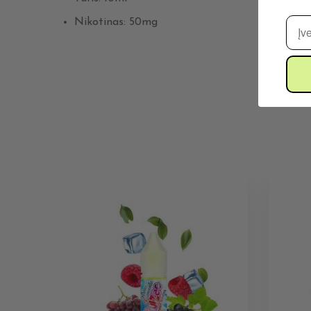
El. 
Nikotinas: 50mg