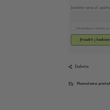
Įveskite savo el. pašt
Perskaičiau ir sutinku s
Dalintis
Numatoma prista