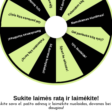
Pabandom kitą kartą?
10% Nuolaida!
 tarp kokybės ir kiekio, užtikrindamas ilgesnį naudojimą bei o
Nemokamas siuntimas!
Gal pasiseks kitą sykį?
Nemokamas siuntimas!
Gal pasiseks kitą sykį?
Pabandom kitą kartą?
10% Nuolaida!
ojama mažesnė galia, kad sumažintumėte aštrumą ir geriau p
5€ dovana krepšeliui!
Šįkart be sėkmės!
bakelį BLAST MIX SALZ BITE e-skysčiu, kad išvengtumėte išsil
timalų skonį ir garų kiekį prieš pirmą įtraukimą.
umėte nikotino stiprumą prieš gilesnį įkvėpimą.
Sukite laimės ratą ir laimėkite!
skite savo el. pašto adresą ir laimėkite nuolaidas, dovanas bei
daugiau!