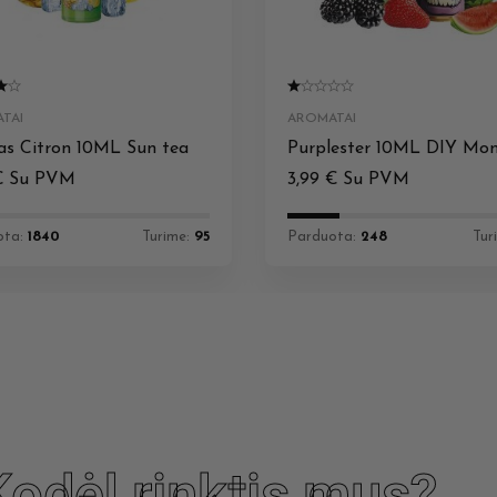
TAI
AROMATAI
s Citron 10ML Sun tea
Purplester 10ML DIY Mon
€
Su PVM
3,99
€
Su PVM
ota:
1840
Turime:
95
Parduota:
248
Tur
Kodėl rinktis mus?