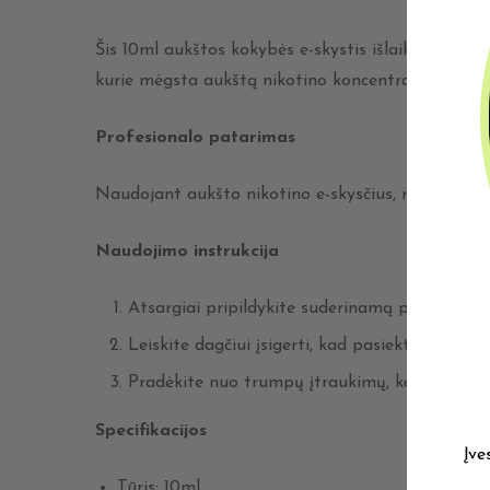
Šis 10ml aukštos kokybės e-skystis išlaiko balansą
kurie mėgsta aukštą nikotino koncentraciją.
Profesionalo patarimas
Naudojant aukšto nikotino e-skysčius, rekomendu
Naudojimo instrukcija
Atsargiai pripildykite suderinamą podą arba 
Leiskite dagčiui įsigerti, kad pasiektumėte op
Pradėkite nuo trumpų įtraukimų, kad įvertint
Specifikacijos
Įve
Tūris: 10ml