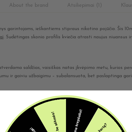
About the brand
Atsiliepimai (1)
Klau
nys garintojams, ieškantiems stipraus nikotino pojūčio. Šis 10
Sudėtingas skonio profilis kviečia atrasti naujus niuansus ir 
verdama saldžias, vaisiškas natas įkvėpimo metu, kurios perei
mu ir gaiviu užbaigimu – subalansuota, bet paslaptinga garini
ikiai tinka MTL įrenginiams, suteikdamas sodrų gerklės smūgį, a
5€ dovana krepšeliui!
Šįkart be sėkmės!
skonį be perteklinio oro srauto.