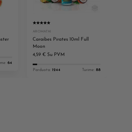
AROMATAI
ster
Caraibes Pirates 10ml Full
Moon
4,59
€
Su PVM
ime:
64
Parduota:
1244
Turime:
88