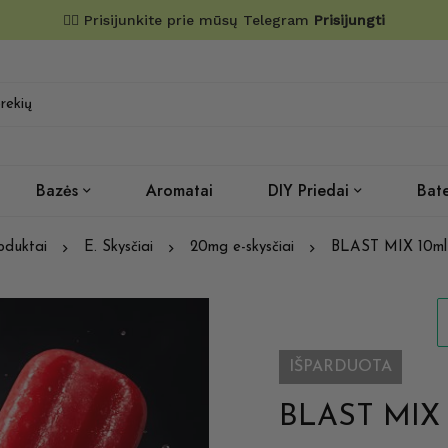
✌🏼 Prisijunkite prie mūsų Telegram
Prisijungti
Bazės
Aromatai
DIY Priedai
Bate
oduktai
E. Skysčiai
20mg e-skysčiai
BLAST MIX 10ml 
IŠPARDUOTA
BLAST MIX 1