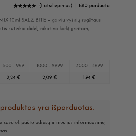
(1 atsiliepimas)
1810
parduota
IX 10ml SALZ BITE – gaiviu vyšnių rūgštaus
stis suteikia didelį nikotino kiekį greitam,
500 - 999
1000 - 2999
3000 - 4999
2,24
€
2,09
€
1,94
€
 produktas yra išparduotas.
te savo el. pašto adresą ir mes jus informuosime,
mas.