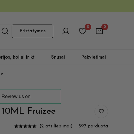
0
0
Pristatymas
rijos, koilai ir kt
Snusai
Pakvietimai
ee
 10ML Fruizee
(2 atsiliepimai)
397
parduota