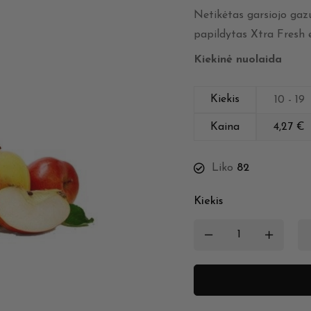
Netikėtas garsiojo gazu
papildytas Xtra Fresh 
Kiekinė nuolaida
Kiekis
10 - 19
Kaina
4,27
€
Liko
82
Kiekis