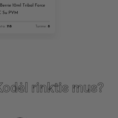
Berrie 10ml Tribal Force
€
Su PVM
ota:
718
Turime:
8
Kodėl rinktis mus?