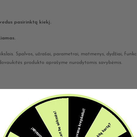
įvedus
pasirinktą kiekį.
žiamas.
ikslais. Spalvos, užrašai, parametrai, matmenys, dydžiai, funkci
l vadovaukitės produkto aprašyme nurodytomis savybėmis.
Susijusios prekės
5€ dovana krepšeliui!
Šįkart be sėkmės!
Pabandom kitą kartą?
10% Nuolaida!