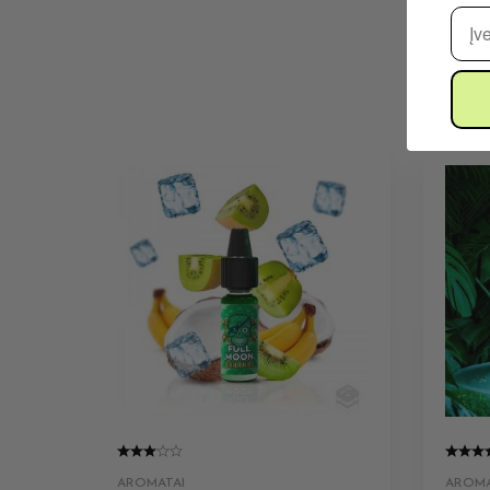
El. 
AROMATAI
AROMA