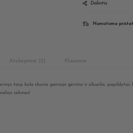
Dalintis
Numatoma prista
Atsiliepimai (2)
Klausimai
erinys tarp kola skonio gaiviojo gėrimo ir obuolio, papildyta
nalios sėkmės!