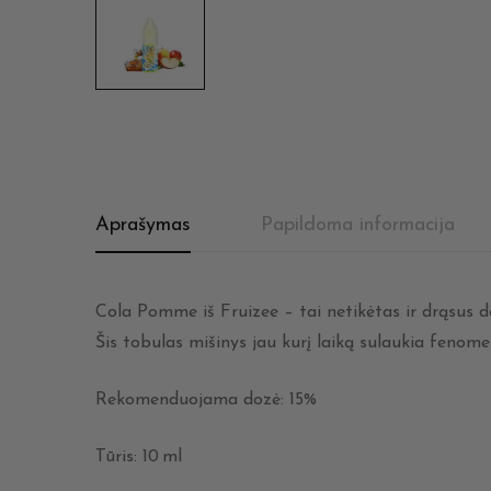
Aprašymas
Papildoma informacija
Cola Pomme iš Fruizee – tai netikėtas ir drąsus d
Šis tobulas mišinys jau kurį laiką sulaukia fenome
Rekomenduojama dozė: 15%
Tūris: 10 ml