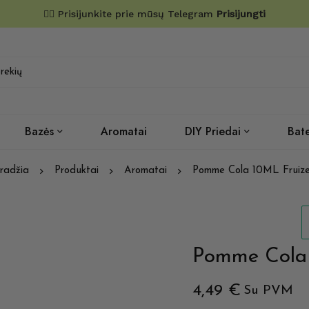
✌🏼 Prisijunkite prie mūsų Telegram
Prisijungti
Bazės
Aromatai
DIY Priedai
Bate
radžia
Produktai
Aromatai
Pomme Cola 10ML Fruiz
Pomme Cola
4,49
€
Su PVM