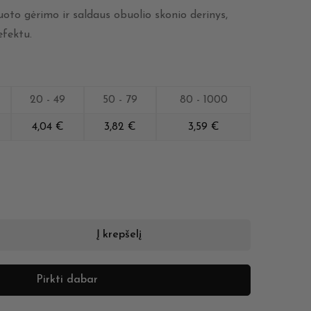
oto gėrimo ir saldaus obuolio skonio derinys,
efektu.
20 - 49
50 - 79
80 - 1000
4,04
€
3,82
€
3,59
€
Į krepšelį
Pirkti dabar