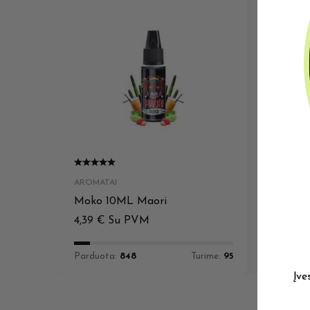
AROMATAI
AROMA
Moko 10ML Maori
Fire 
4,39
€
Su PVM
4,49
Parduota:
848
Turime:
95
Pardu
Įve