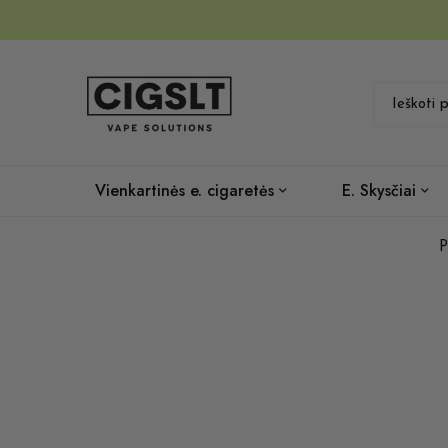
Vienkartinės e. cigaretės
E. Skysčiai
P