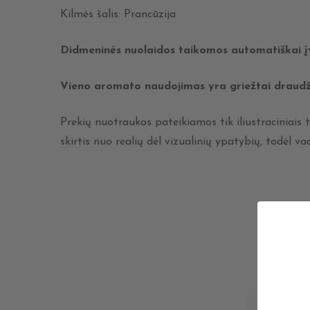
Kilmės šalis: Prancūzija
Didmeninės nuolaidos taikomos automatiškai 
Vieno aromato naudojimas yra griežtai draud
Prekių nuotraukos pateikiamos tik iliustraciniais t
skirtis nuo realių dėl vizualinių ypatybių, todė