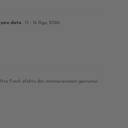
tymo data:
13 - 16 Rgp, 2026
s Xtra Fresh efektu dar intensyvesniam gaivumui.