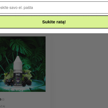
Pašto adresas
Galbūt patiks ir šios prekės
Sukite ratą!
TAI