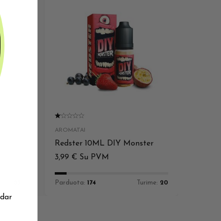
AROMATAI
Redster 10ML DIY Monster
3,99
€
Su PVM
rime:
85
Parduota:
174
Turime:
20
 dar