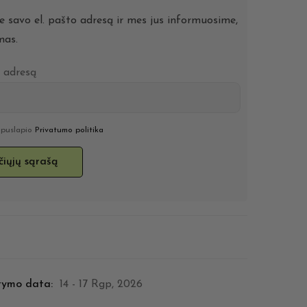
te savo el. pašto adresą ir mes jus informuosime,
mas.
o adresą
u puslapio
Privatumo politika
tymo data:
14 - 17 Rgp, 2026