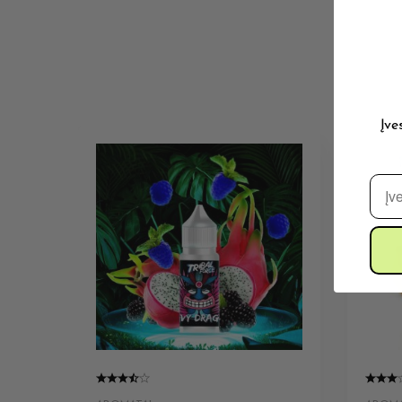
Įve
El. 