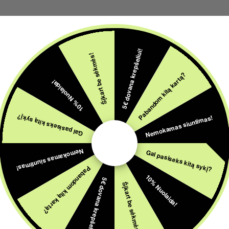
Atsiliepimai (0)
Klausimai
5€ dovana krepšeliui!
Šįkart be sėkmės!
Pabandom kitą kartą?
10% Nuolaida!
Nemokamas siuntimas!
Gal pasiseks kitą sykį?
Nemokamas siuntimas!
Gal pasiseks kitą sykį?
Pabandom kitą kartą?
10% Nuolaida!
5€ dovana krepšeliui!
Šįkart be sėkmės!
 gaivus mėlynųjų aviečių ir citrinados derinys su šaltu ledo p