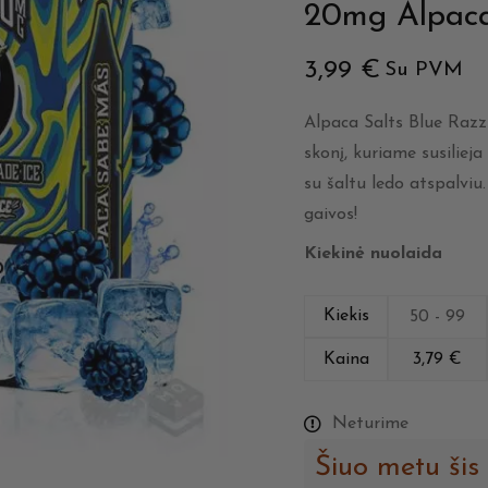
20mg Alpaca
3,99
€
Su PVM
Alpaca Salts Blue Razz
skonį, kuriame susiliej
su šaltu ledo atspalvi
gaivos!
Kiekinė nuolaida
Kiekis
50 - 99
Kaina
3,79
€
Neturime
Šiuo metu šis