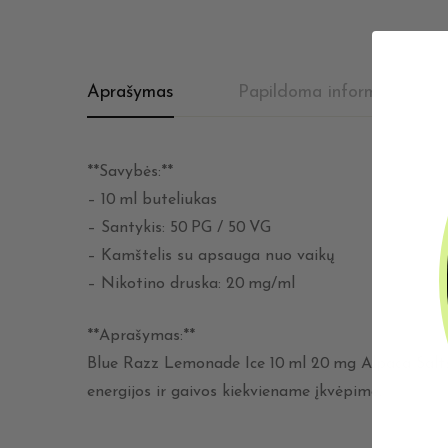
Aprašymas
Papildoma informacija
**Savybės:**
– 10 ml buteliukas
– Santykis: 50 PG / 50 VG
– Kamštelis su apsauga nuo vaikų
– Nikotino druska: 20 mg/ml
**Aprašymas:**
Blue Razz Lemonade Ice 10 ml 20 mg Alpaca Salts –
energijos ir gaivos kiekviename įkvėpime.