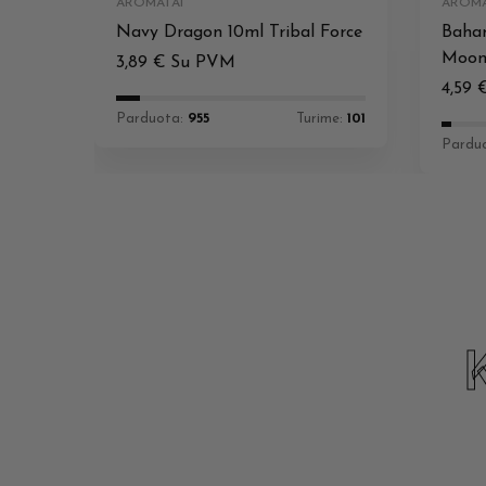
AROMATAI
AROMA
Navy Dragon 10ml Tribal Force
Baham
Moo
3,89
€
Su PVM
4,59
Parduota:
955
Turime:
101
Pardu