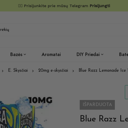
✌🏼 Prisijunkite prie mūsų Telegram
Prisijungti
Bazės
Aromatai
DIY Priedai
Bate
E. Skysčiai
20mg e-skysčiai
Blue Razz Lemonade Ice 
IŠPARDUOTA
Blue Razz L