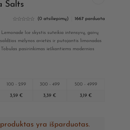
 Salts
(0 atsiliepimų)
1667
parduota
 Lemonade Ice skystis suteikia intensyvų, gaivų
a saldžios mėlynos avietės ir putojantis limonadas
u. Tobulas pasirinkimas ieškantiems modernios
100 - 299
300 - 499
500 - 4999
3,59
€
3,39
€
3,19
€
 produktas yra išparduotas.