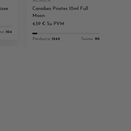
AROMATAI
izee
Caraibes Pirates 10ml Full
Moon
4,59
€
Su PVM
me:
104
Parduota:
1242
Turime:
90