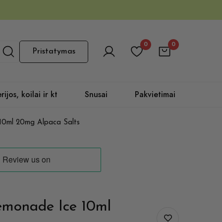
0
0
Pristatymas
rijos, koilai ir kt
Snusai
Pakvietimai
10ml 20mg Alpaca Salts
emonade Ice 10ml