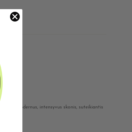
ojūčiu. Modernus, intensyvus skonis, suteikiantis