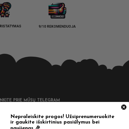
RISTATYMAS
9/10 REKOMENDUOJA
UNKITE PRIE MŪSŲ TELEGRAM
Nepraleiskite progos! Užsiprenumeruokite
ir gaukite išskirtinius pasiūlymus bei
naujienas 🎉