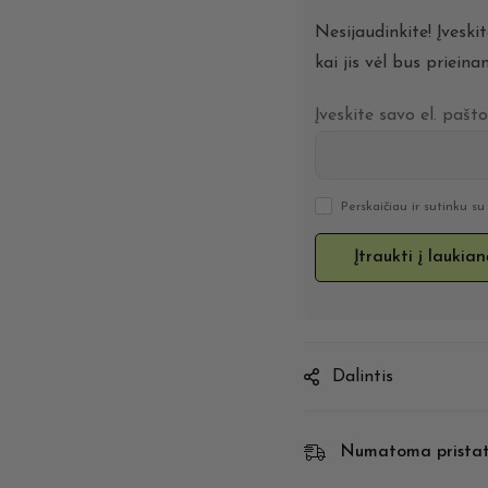
Nesijaudinkite! Įveski
kai jis vėl bus prieina
Įveskite savo el. pašt
Perskaičiau ir sutinku s
Dalintis
Numatoma prista