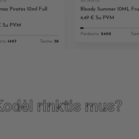
TAI
AROMATAI
as Pirates 10ml Full
Bloody Summer 10ML Fru
n
4,49
€
Su PVM
€
Su PVM
Parduota:
2402
Turi
ota:
1407
Turime:
56
Kodėl rinktis mus?