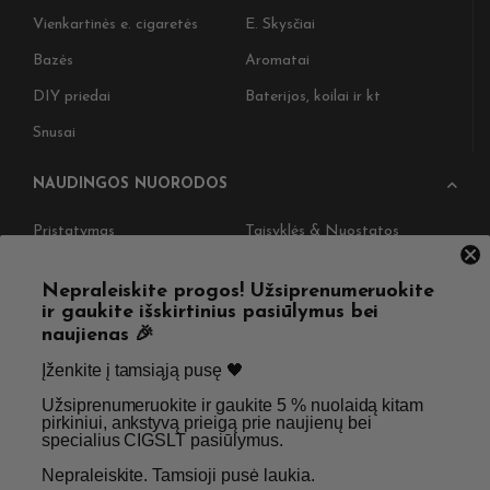
Vienkartinės e. cigaretės
E. Skysčiai
Bazės
Aromatai
DIY priedai
Baterijos, koilai ir kt
Snusai
NAUDINGOS NUORODOS
Pristatymas
Taisyklės & Nuostatos
Grąžinimas
Privatumo politika
Nepraleiskite progos! Užsiprenumeruokite
Straipsniai
Apie Mus
ir gaukite išskirtinius pasiūlymus bei
naujienas 🎉
Kontaktai
Didmenos užklausos
Įženkite į tamsiąją pusę 🖤 ​
Užsiprenumeruokite ir gaukite 5 % nuolaidą kitam
SKIRTA TIK SUAUGUSIEMS NIKOTINO VARTOTOJAMS.
pirkiniui, ankstyvą prieigą prie naujienų bei
specialius CIGSLT pasiūlymus. ​
NETURĖTUMĖTE NAUDOTI ŠIŲ PRODUKTŲ, JEI NEVARTOJATE
NIKOTINO.
Nepraleiskite. Tamsioji pusė laukia.