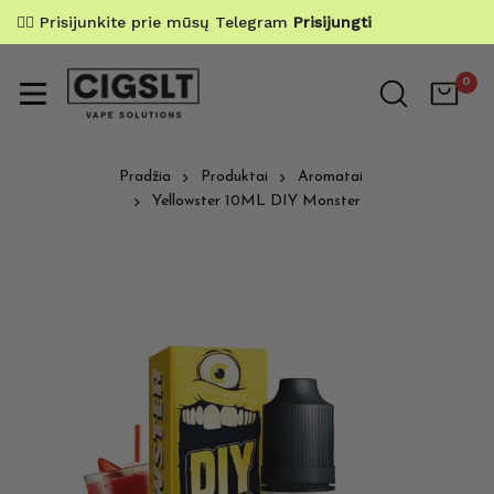
✌🏼 Prisijunkite prie mūsų Telegram
Prisijungti
0
Pradžia
Produktai
Aromatai
Yellowster 10ML DIY Monster