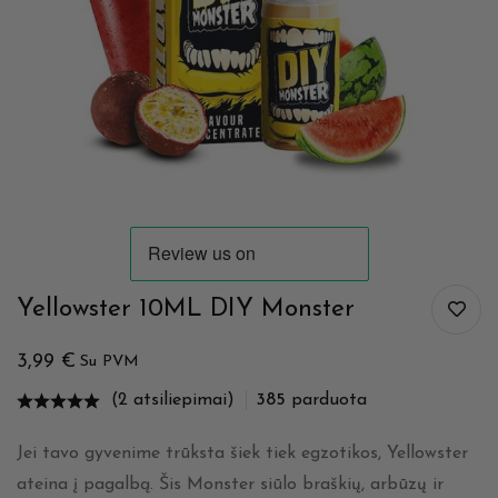
Yellowster 10ML DIY Monster
3,99
€
Su PVM
(2 atsiliepimai)
385
parduota
Jei tavo gyvenime trūksta šiek tiek egzotikos, Yellowster
ateina į pagalbą. Šis Monster siūlo braškių, arbūzų ir