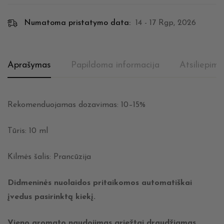
Numatoma pristatymo data:
14 - 17 Rgp, 2026
Aprašymas
Papildoma informacija
Atsiliepima
Rekomenduojamas dozavimas: 10–15%
Tūris: 10 ml
Kilmės šalis: Prancūzija
Didmeninės nuolaidos pritaikomos automatiškai
įvedus
pasirinktą kiekį.
Vieno aromato naudojimas griežtai draudžiamas.