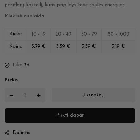
pasiflorų kokteilį, kuris pripildys tave saulės energijos.
Kiekinė nuolaida
Kiekis
10 - 19
20 - 49
50 - 79
80 - 1000
Kaina
3,79
€
3,59
€
3,39
€
3,19
€
Liko
39
Kiekis
Į krepšelį
Pirkti dabar
Dalintis