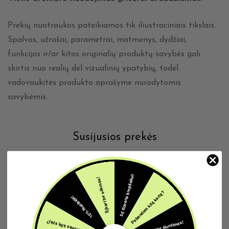
Prekių nuotraukos pateikiamos tik iliustraciniais tikslais.
Spalvos, užrašai, parametrai, matmenys, dydžiai,
funkcijos ir/ar kitos originalių produktų savybės gali
skirtis nuo realių dėl vizualinių ypatybių, todėl
vadovaukitės produkto aprašyme nurodytomis
savybėmis.
Susijusios prekės
5€ dovana krepšeliui!
Šįkart be sėkmės!
Pabandom kitą kartą?
10% Nuolaida!
Nemokamas siuntimas!
Gal pasiseks kitą sykį?