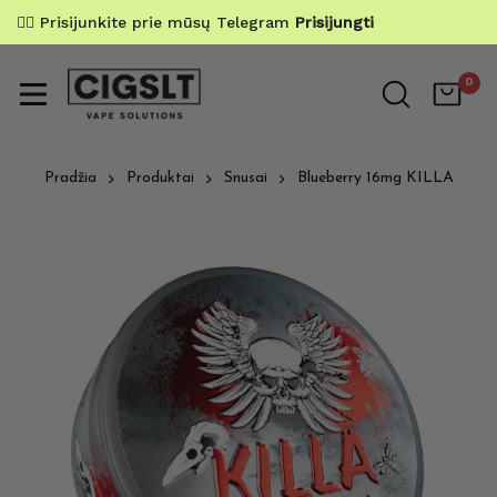
✌🏼 Prisijunkite prie mūsų Telegram
Prisijungti
0
Pradžia
Produktai
Snusai
Blueberry 16mg KILLA