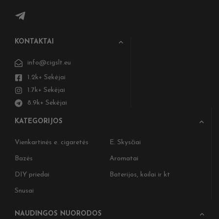
KONTAKTAI
info@cigslt.eu
1.2k+ Sekėjai
1.7k+ Sekėjai
8.9k+ Sekėjai
KATEGORIJOS
Vienkartinės e. cigaretės
E. Skysčiai
Bazės
Aromatai
DIY priedai
Baterijos, koilai ir kt
Snusai
NAUDINGOS NUORODOS