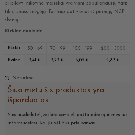
pripildyti nikotino maišeliai yra vieni populiariausių tarp
tikrų snuso mėgėjų. Tai taip pat vienas iš pirmųjų NGP
skonių.
Kiekinė nuolaida
Kiekis
30 - 69
70 - 99
100 - 199
200 - 5000
Kaina
3,41
€
3,23
€
3,05
€
2,87
€
Neturime
Šiuo metu šis produktas yra
išparduotas.
Nesijaudinkite! Įveskite savo el. pašto adresą ir mes jus
informuosime, kai jis vėl bus prieinamas.