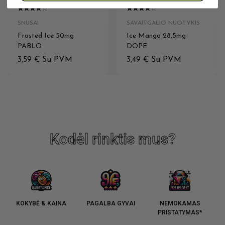
SNUSAI
SAVAITGALIO NUOTYKIS
Frosted Ice 50mg
Ice Mango 28.5mg
PABLO
DOPE
3,59
€
Su PVM
3,49
€
Su PVM
Kodėl rinktis mus?
KOKYBĖ & KAINA
PAGALBA GYVAI
NEMOKAMAS
PRISTATYMAS*