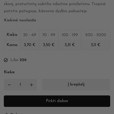
skonį, praturtintą subtiliu nikotino prisilietimu. Tropinė
patirtis patogioje, kišeninio dydžio pakuotėje.
Kiekinė nuolaida
Kiekis
30 - 69
70 - 99
100 - 199
200 - 5000
Kaina
3,70
€
3,50
€
3,31
€
3,11
€
Liko
226
Kiekis
Į krepšelį
Pirkti dabar