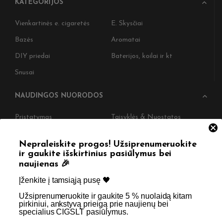
KATEGORIJOS
Vienkartinės e. cigaretės
E. Skysčiai
Bazės
Aromatai
DIY priedai
Baterijos, koilai ir kt
Snusai
NAUDINGOS NUORODOS
Pristatymas
Taisyklės & Nuostatos
Grąžinimas
Privatumo politika
Nepraleiskite progos! Užsiprenumeruokite
Straipsniai
Apie Mus
ir gaukite išskirtinius pasiūlymus bei
naujienas 🎉
Kontaktai
Didmenos užklausos
Įženkite į tamsiąją pusę 🖤 ​
Užsiprenumeruokite ir gaukite 5 % nuolaidą kitam
SKIRTA TIK SUAUGUSIEMS NIKOTINO VARTOTOJAMS.
pirkiniui, ankstyvą prieigą prie naujienų bei
specialius CIGSLT pasiūlymus. ​
NETURĖTUMĖTE NAUDOTI ŠIŲ PRODUKTŲ, JEI NEVARTOJATE