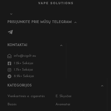
PRISIJUNKITE PRIE MŪSŲ TELEGRAM
KONTAKTAI
info@cigslt.eu
1.2k+ Sekėjai
1.7k+ Sekėjai
8.9k+ Sekėjai
KATEGORIJOS
Vienkartinės e. cigaretės
E. Skysčiai
Bazės
Aromatai