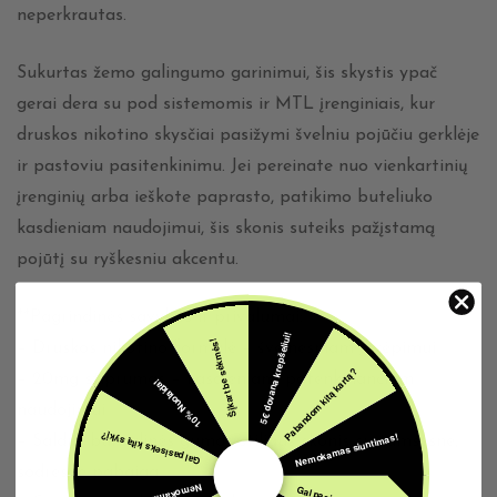
neperkrautas.
Sukurtas žemo galingumo garinimui, šis skystis ypač
gerai dera su pod sistemomis ir MTL įrenginiais, kur
druskos nikotino skysčiai pasižymi švelniu pojūčiu gerklėje
ir pastoviu pasitenkinimu. Jei pereinate nuo vienkartinių
įrenginių arba ieškote paprasto, patikimo buteliuko
kasdieniam naudojimui, šis skonis suteiks pažįstamą
pojūtį su ryškesniu akcentu.
**Pagrindinės savybės ir privalumai:**
5€ dovana krepšeliui!
Šįkart be sėkmės!
– Druskos nikotino formulė – švelnesniam įkvėpimui
Pabandom kitą kartą?
– 20mg stiprumas – kasdieniam, patenkinančiam
10% Nuolaida!
naudojimui
Nemokamas siuntimas!
Gal pasiseks kitą sykį?
– Saldus burbulinės gumos stiliaus skonis su tamsesne,
sodresne pabaiga