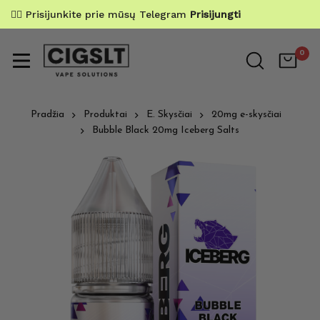
✌🏼 Prisijunkite prie mūsų Telegram
Prisijungti
0
Pradžia
Produktai
E. Skysčiai
20mg e-skysčiai
Bubble Black 20mg Iceberg Salts