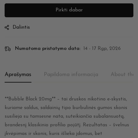
Pirkti dabar
Dalintis
Numatoma pristatymo data:
14 - 17 Rgp, 2026
Aprašymas
Papildoma informacija
About the 
**Bubble Black 20mg** – tai druskos nikotino e-skystis,
kuriame saldus, saldainių tipo burbulinės gumos skonis
susilieja su tamsesne nata, suteikiančia subalansuotą,
brandesnį klasikinio profilio pojūtį. Rezultatas – švelnus
įkvėpimas ir skonis, kuris išlieka įdomus, bet