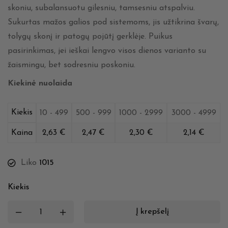
skoniu, subalansuotu gilesniu, tamsesniu atspalviu.
Sukurtas mažos galios pod sistemoms, jis užtikrina švarų,
tolygų skonį ir patogų pojūtį gerklėje. Puikus
pasirinkimas, jei ieškai lengvo visos dienos varianto su
žaismingu, bet sodresniu poskoniu.
Kiekinė nuolaida
Kiekis
10 - 499
500 - 999
1000 - 2999
3000 - 4999
Kaina
2,63
€
2,47
€
2,30
€
2,14
€
Liko
1015
Kiekis
Į krepšelį