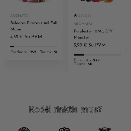
AROMATAI
Baleares Pirates 10ml Full
AROMATAI
Moon
Purplester 10ML DIY
4,59
€
Su PVM
Monster
3,99
€
Su PVM
Parduota:
959
Turime:
91
Parduota:
247
Turime:
66
Kodėl rinktis mus?