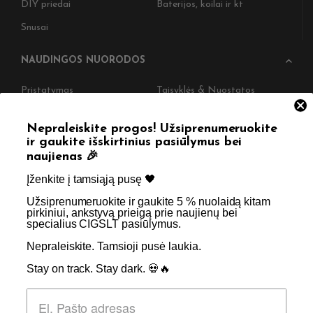
DIY priedai
Baterijos, koilai ir kt
Snusai
NAUDINGOS NUORODOS
Pristatymas
Taisyklės & Nuostatos
Grąžinimas
Privatumo politika
Nepraleiskite progos! Užsiprenumeruokite
Straipsniai
Apie Mus
ir gaukite išskirtinius pasiūlymus bei
naujienas 🎉
Kontaktai
Didmenos užklausos
Įženkite į tamsiąją pusę 🖤 ​
Užsiprenumeruokite ir gaukite 5 % nuolaidą kitam
SKIRTA TIK SUAUGUSIEMS NIKOTINO VARTOTOJAMS.
pirkiniui, ankstyvą prieigą prie naujienų bei
specialius CIGSLT pasiūlymus. ​
NETURĖTUMĖTE NAUDOTI ŠIŲ PRODUKTŲ, JEI NEVARTOJATE
NIKOTINO.
Nepraleiskite. Tamsioji pusė laukia.
Stay on track. Stay dark. 💀🔥
© 2026 Visos teisės saugomos - CigsLT.app