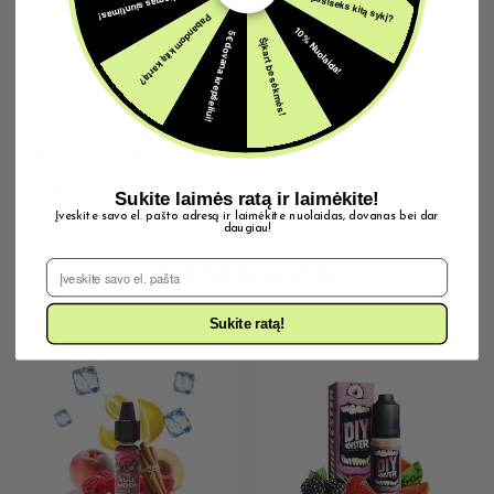
Nemokamas siuntimas!
Gal pasiseks kitą sykį?
– Geriausiai tinka žemo galingumo pod įrenginiams ir
Pabandom kitą kartą?
10% Nuolaida!
MTL sistemoms
5€ dovana krepšeliui!
Šįkart be sėkmės!
– Pastovus skonis, tinkantis visos dienos garinimui
**Geriausiam rezultatui** naudokite su aukštesnės varžos
kaitikliu ir vidutine oro tėkme – taip skonis išliks ryškus, o
trauka patogi.
Sukite laimės ratą ir laimėkite!
Įveskite savo el. pašto adresą ir laimėkite nuolaidas, dovanas bei dar
daugiau!
El. Pašto adresas
Susijusios prekės
Sukite ratą!