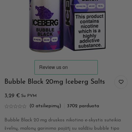
Bubble Black 20mg Iceberg Salts
3,29
€
Su PVM
(0 atsiliepimų)
3702
parduota
Bubble Black 20 mg druskos nikotino e-skystis suteikia
švelnų, malonų garinimo pojūtį su saldžiu bubble tipo