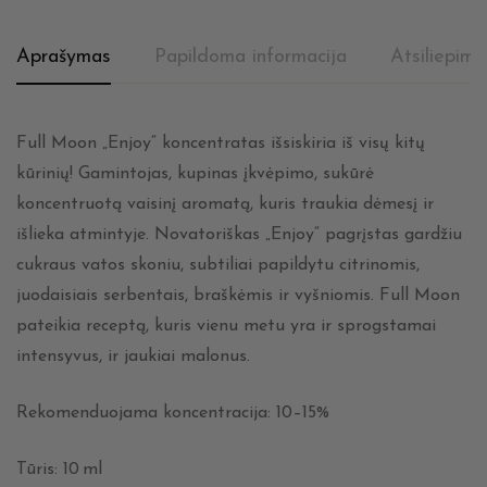
Aprašymas
Papildoma informacija
Atsiliepima
Full Moon „Enjoy“ koncentratas išsiskiria iš visų kitų
kūrinių! Gamintojas, kupinas įkvėpimo, sukūrė
koncentruotą vaisinį aromatą, kuris traukia dėmesį ir
išlieka atmintyje. Novatoriškas „Enjoy“ pagrįstas gardžiu
cukraus vatos skoniu, subtiliai papildytu citrinomis,
juodaisiais serbentais, braškėmis ir vyšniomis. Full Moon
pateikia receptą, kuris vienu metu yra ir sprogstamai
intensyvus, ir jaukiai malonus.
Rekomenduojama koncentracija: 10–15%
Tūris: 10 ml