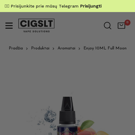
✌🏼 Prisijunkite prie mūsų Telegram
Prisijungti
0
Pradžia
Produktai
Aromatai
Enjoy 10ML Full Moon