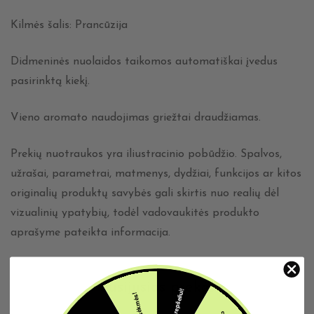
Kilmės šalis: Prancūzija
Didmeninės nuolaidos taikomos automatiškai įvedus
pasirinktą kiekį.
Vieno aromato naudojimas griežtai draudžiamas.
Prekių nuotraukos yra iliustracinio pobūdžio. Spalvos,
užrašai, parametrai, matmenys, dydžiai, funkcijos ar kitos
originalių produktų savybės gali skirtis nuo realių dėl
vizualinių ypatybių, todėl vadovaukitės produkto
aprašyme pateikta informacija.
Susijusios prekės