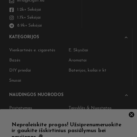
info@cigslt.eu
1.2k+ Sekėjai
1.7k+ Sekėjai
8.9k+ Sekėjai
KATEGORIJOS
Vienkartinės e. cigaretės
E. Skysčiai
Bazės
Aromatai
DIY priedai
Baterijos, koilai ir kt
Snusai
NAUDINGOS NUORODOS
Pristatymas
Taisyklės & Nuostatos
Grąžinimas
Privatumo politika
Nepraleiskite progos! Užsiprenumeruokite
Straipsniai
Apie Mus
ir gaukite išskirtinius pasiūlymus bei