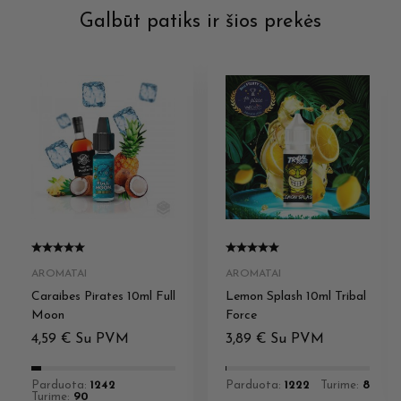
Galbūt patiks ir šios prekės
AROMATAI
AROMATAI
Caraibes Pirates 10ml Full
Lemon Splash 10ml Tribal
Moon
Force
4,59
€
Su PVM
3,89
€
Su PVM
Parduota:
1242
Parduota:
1222
Turime:
8
Turime:
90