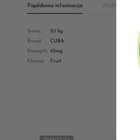
Papildoma informacija
Atsiliepimai (7
Svoris
0,1 kg
Brand
CUBA
Strength
43mg
Flavour
Fruit
IŠPARDUOTA
I