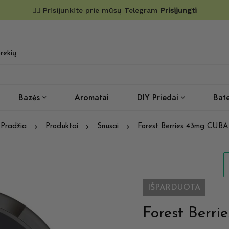
✌🏼 Prisijunkite prie mūsų Telegram
Prisijungti
Bazės
Aromatai
DIY Priedai
Bate
Pradžia
Produktai
Snusai
Forest Berries 43mg CUBA
IŠPARDUOTA
Forest Berr