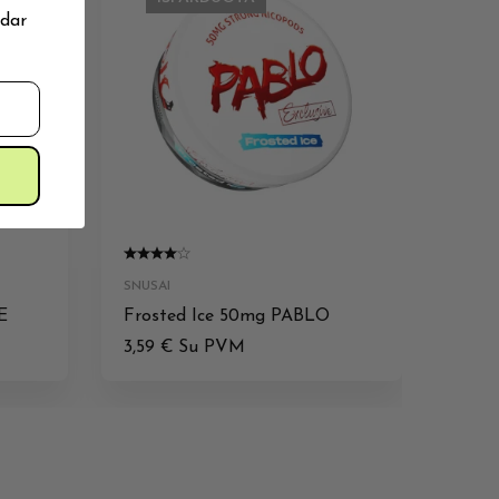
 dar
SNUSAI
E
Frosted Ice 50mg PABLO
3,59
€
Su PVM