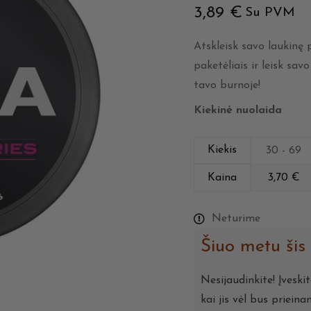
3,89
€
Su PVM
Atskleisk savo laukinę
paketėliais ir leisk sav
tavo burnoje!
Kiekinė nuolaida
Kiekis
30 - 69
Kaina
3,70
€
Neturime
Šiuo metu šis
Nesijaudinkite! Įveski
kai jis vėl bus prieina