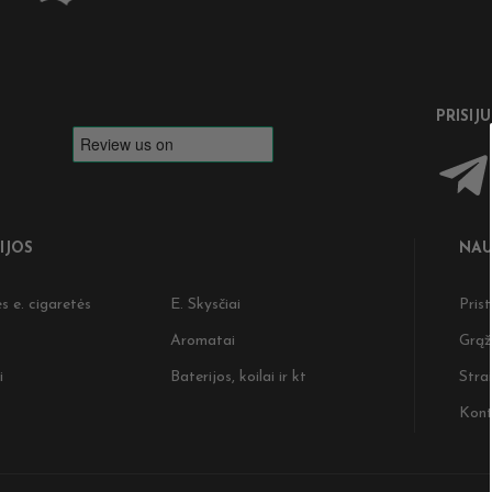
PRISIJ
IJOS
NAU
s e. cigaretės
E. Skysčiai
Pris
Aromatai
Grąž
i
Baterijos, koilai ir kt
Strai
Kont