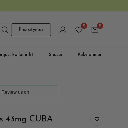
0
0
Pristatymas
rijos, koilai ir kt
Snusai
Pakvietimai
ies 43mg CUBA