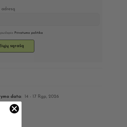
o adresą
u puslapio
Privatumo politika
tymo data:
14 - 17 Rgp, 2026