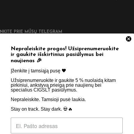
UNKITE PRIE MŪSŲ TELEGRAM
Nepraleiskite progos! Užsiprenumeruokite
ir gaukite išskirtinius pasiūlymus bei
naujienas 🎉
DINGOS NUORODOS
Įženkite į tamsiąją pusę 🖤 ​
Užsiprenumeruokite ir gaukite 5 % nuolaidą kitam
tatymas
Taisyklės & Nuostatos
pirkiniui, ankstyvą prieigą prie naujienų bei
specialius CIGSLT pasiūlymus. ​
inimas
Privatumo politika
Nepraleiskite. Tamsioji pusė laukia.
psniai
Apie Mus
Stay on track. Stay dark. 💀🔥
aktai
Didmenos užklausos