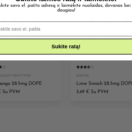
skite savo el. pašto adresą ir laimėkite nuolaidas, dovanas bei
daugiau!
Pašto adresas
Sukite ratą!
TGALIO NUOTYKIS
SNUSAI
Mango 28.5mg DOPE
Lime Smash 28.5mg DOP
€
Su PVM
3,49
€
Su PVM