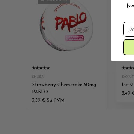
Įve
El. 
SNUSAI
SAVAI
Strawberry Cheesecake 50mg
Ice 
PABLO
3,49
3,59
€
Su PVM