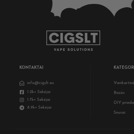
KONTAKTAI
KATEGOR
info@cigslt.eu
Vienkartinė
1.2k+ Sekėjai
Bazės
1.7k+ Sekėjai
DIY prieda
8.9k+ Sekėjai
Snusai