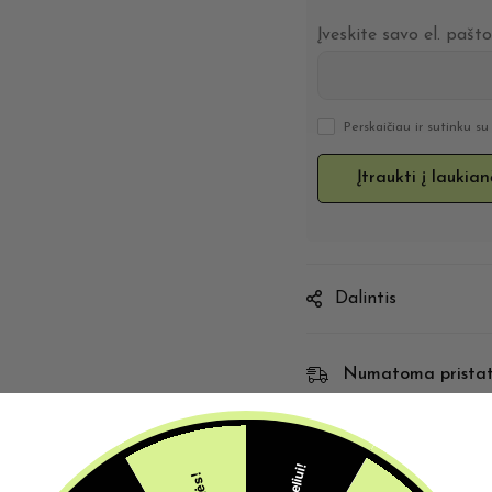
Įveskite savo el. pašt
Perskaičiau ir sutinku s
Dalintis
Numatoma prista