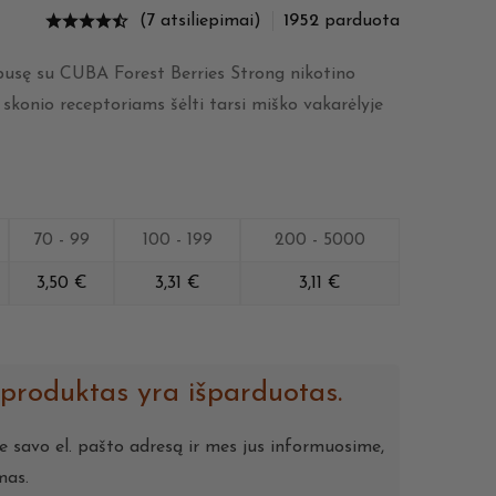
(7 atsiliepimai)
1952
parduota
 pusę su CUBA Forest Berries Strong nikotino
o skonio receptoriams šėlti tarsi miško vakarėlyje
70 - 99
100 - 199
200 - 5000
3,50
€
3,31
€
3,11
€
 produktas yra išparduotas.
te savo el. pašto adresą ir mes jus informuosime,
mas.