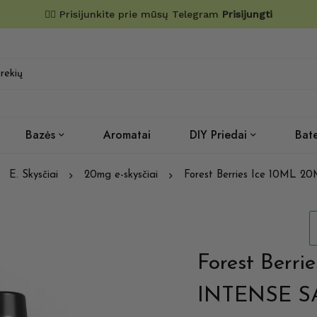
✌🏼 Prisijunkite prie mūsų Telegram
Prisijungti
Bazės
Aromatai
DIY Priedai
Bate
E. Skysčiai
20mg e-skysčiai
Forest Berries Ice 10ML
Forest Berr
INTENSE S