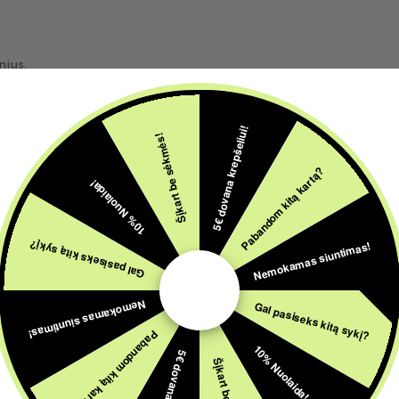
nius.
te balansą.
5€ dovana krepšeliui!
Šįkart be sėkmės!
Pabandom kitą kartą?
10% Nuolaida!
Nemokamas siuntimas!
Gal pasiseks kitą sykį?
Nemokamas siuntimas!
Gal pasiseks kitą sykį?
Pabandom kitą kartą?
10% Nuolaida!
Susijusios prekės