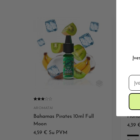
Įve
El. 
AROMATAI
AROMA
Bahamas Pirates 10ml Full
Honu
Moon
4,39
4,59
€
Su PVM