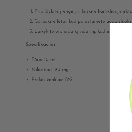
Pripildykite įrenginį ir leiskite kaitikliui įmirkti.
Garuokite lėtai, kad pajustumėte uogų sluoks
Laikykite oro srautą vidutinį, kad išlaikytumė
Specifikacijos
Tūris: 10 ml
Nikotinas: 20 mg
Prekės ženklas: IVG