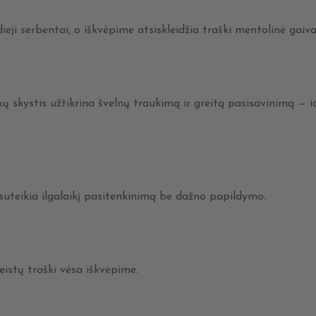
eji serbentai, o iškvėpime atsiskleidžia traški mentolinė gaiva,
 skystis užtikrina švelnų traukimą ir greitą pasisavinimą — i
suteikia ilgalaikį pasitenkinimą be dažno papildymo.
istų traški vėsa iškvėpime.