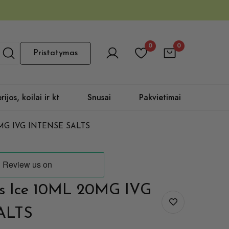
0
0
Pristatymas
rijos, koilai ir kt
Snusai
Pakvietimai
 20MG IVG INTENSE SALTS
ies Ice 10ML 20MG IVG
ALTS