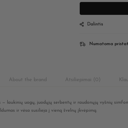
Dalintis
Numatoma prista
About the brand
Atsiliepimai (0)
Kla
s
— laukinių uogų, juodųjų serbentų ir raudonųjų vyšnių simfoni
dumas ir vėsa susilieja į vieną švelnų įkvėpimą.