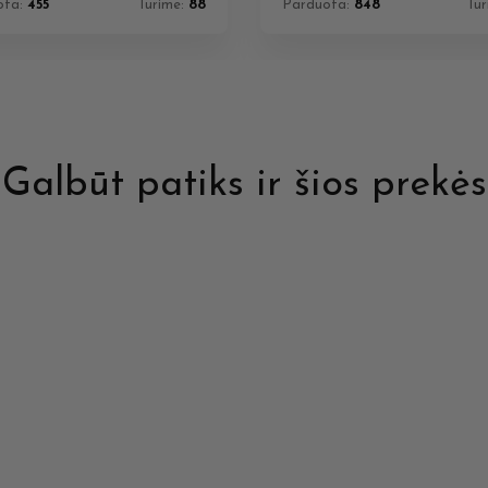
ota:
455
Turime:
88
Parduota:
848
Tu
Galbūt patiks ir šios prekės