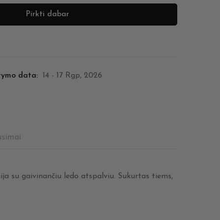
Pirkti dabar
tymo data:
14 - 17 Rgp, 2026
usimai
ja su gaivinančiu ledo atspalviu. Sukurtas tiems,