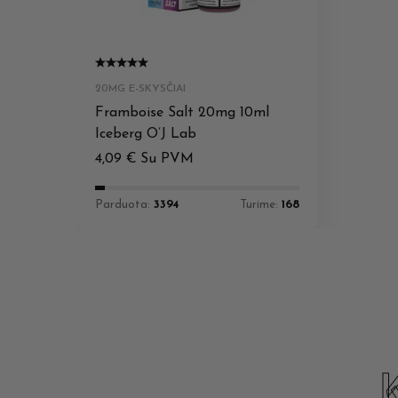
20MG E-SKYSČIAI
Framboise Salt 20mg 10ml
Iceberg O’J Lab
4,09
€
Su PVM
Parduota:
3394
Turime:
168