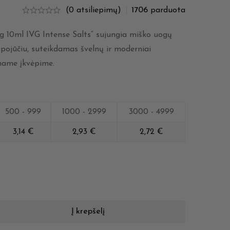
(0 atsiliepimų)
1706
parduota
mg 10ml IVG Intense Salts“ sujungia miško uogų
 pojūčiu, suteikdamas švelnų ir moderniai
ename įkvėpime.
500 - 999
1000 - 2999
3000 - 4999
3,14
€
2,93
€
2,72
€
Į krepšelį