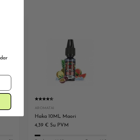
 dar
AROMATAI
Haka 10ML Maori
4,39
€
Su PVM