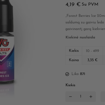
4,19
€
Su PVM
„Forest Berries Ice 20
saldumą su gaiviu ledo
gaivinantį garą kiekvi
Kiekinė nuolaida
Kiekis
10 - 499
Kaina
3,35
€
Liko
871
Kiekis