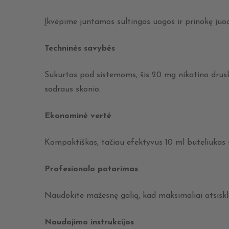
Įkvėpime juntamos sultingos uogos ir prinokę juodi
Techninės savybės
Sukurtas pod sistemoms, šis 20 mg nikotino druskų
sodraus skonio.
Ekonominė vertė
Kompaktiškas, tačiau efektyvus 10 ml buteliukas 
Profesionalo patarimas
Naudokite mažesnę galią, kad maksimaliai atsiskle
Naudojimo instrukcijos