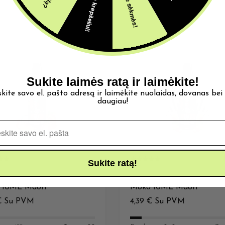
5€ dovana krepšeliui!
Šįkart be sėkmės!
Sukite laimės ratą ir laimėkite!
skite savo el. pašto adresą ir laimėkite nuolaidas, dovanas bei
daugiau!
Pašto adresas
Sukite ratą!
TAI
AROMATAI
 10ML Maori
Moko 10ML Maori
€
Su PVM
4,39
€
Su PVM