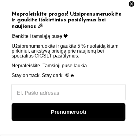
NAUDINGOS NUORODOS
Nepraleiskite progos! Užsiprenumeruokite
ir gaukite išskirtinius pasiūlymus bei
Pristatymas
Taisyklės & Nuostatos
naujienas 🎉
Grąžinimas
Privatumo politika
Įženkite į tamsiąją pusę 🖤 ​
Straipsniai
Apie Mus
Užsiprenumeruokite ir gaukite 5 % nuolaidą kitam
pirkiniui, ankstyvą prieigą prie naujienų bei
Kontaktai
Didmenos užklausos
specialius CIGSLT pasiūlymus. ​
Nepraleiskite. Tamsioji pusė laukia.
SKIRTA TIK SUAUGUSIEMS NIKOTINO VARTOTOJAMS.
Stay on track. Stay dark. 💀🔥
NETURĖTUMĖTE NAUDOTI ŠIŲ PRODUKTŲ, JEI NEVARTOJATE
NIKOTINO.
© 2026 Visos teisės saugomos - CigsLT.app
Prenumeruoti
0