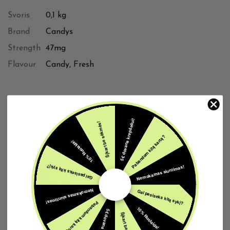
Svoris
0,1 kg
Brand
Candys
Strength
47mg
Flavour
Candy, Fresh
Susijusios prekės
5€ dovana krepšeliui!
Šįkart be sėkmės!
Pabandom kitą kartą?
10% Nuolaida!
Nemokamas siuntimas!
Gal pasiseks kitą sykį?
Nemokamas siuntimas!
Gal pasiseks kitą sykį?
Pabandom kitą kartą?
10% Nuolaida!
5€ dovana krepšeliui!
Šįkart be sėkmės!