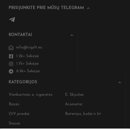
PRISIJUNKITE PRIE MŪSŲ TELEGRAM
KONTAKTAI
info@cigslt.eu
1.2k+ Sekėjai
1.7k+ Sekėjai
8.9k+ Sekėjai
KATEGORIJOS
Vienkartinės e. cigaretės
E. Skysčiai
Bazės
Aromatai
DIY priedai
Baterijos, koilai ir kt
Snusai