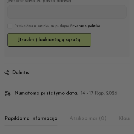
Įveskite savo el. pašto adresą
Perskaičiau ir sutinku su puslapio
Privatumo politika
Dalintis
Numatoma pristatymo data:
14 - 17 Rgp, 2026
Papildoma informacija
Atsiliepimai (0)
Klausi