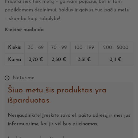
Pridėta šiek tiek mėtų – gaiviam pojūčiui, bet ir tam
papildomam deginimui. Saldus ir gaivus tuo pačiu metu
– skamba kaip tobulybė!
Kiekinė nuolaida
Kiekis
30 - 69
70 - 99
100 - 199
200 - 5000
Kaina
3,70
€
3,50
€
3,31
€
3,11
€
Neturime
Šiuo metu šis produktas yra
išparduotas.
Nesijaudinkite! Įveskite savo el. pašto adresą ir mes jus
informuosime, kai jis vėl bus prieinamas.