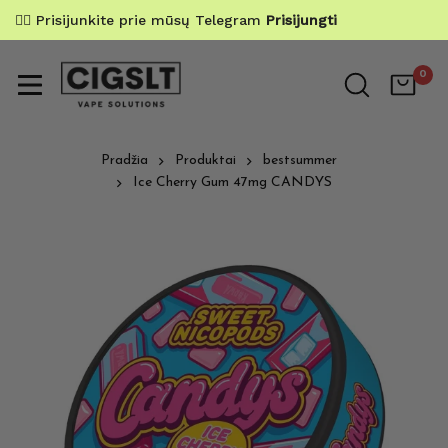
✌🏼 Prisijunkite prie mūsų Telegram
Prisijungti
0
Pradžia
Produktai
bestsummer
Ice Cherry Gum 47mg CANDYS