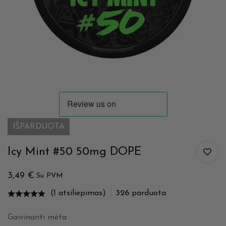
IŠPARDUOTA
Icy Mint #50 50mg DOPE
3,49
€
Su PVM
(1 atsiliepimas)
326
parduota
Gaivinanti mėta