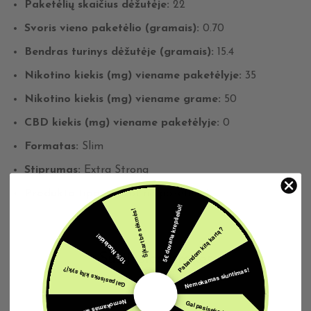
Paketėlių skaičius dėžutėje:
22
Svoris vieno paketėlio (gramais):
0.70
Bendras turinys dėžutėje (gramais):
15.4
Nikotino kiekis (mg) viename paketėlyje:
35
Nikotino kiekis (mg) viename grame:
50
CBD kiekis (mg) viename paketėlyje:
0
Formatas:
Slim
Stiprumas:
Extra Strong
Produkto tipas:
Nikotino paketėliai
5€ dovana krepšeliui!
Šįkart be sėkmės!
Pabandom kitą kartą?
10% Nuolaida!
Susijusios prekės
Nemokamas siuntimas!
Gal pasiseks kitą sykį?
Nemokamas siuntimas!
Gal pasiseks kitą sykį?