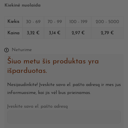
Kiekinė nuolaida
Kiekis
30 - 69
70 - 99
100 - 199
200 - 5000
Kaina
3,32
€
3,14
€
2,97
€
2,79
€
Neturime
Šiuo metu šis produktas yra
išparduotas.
Nesijaudinkite! Įveskite savo el. pašto adresą ir mes jus
informuosime, kai jis vėl bus prieinamas.
Įveskite savo el. pašto adresą