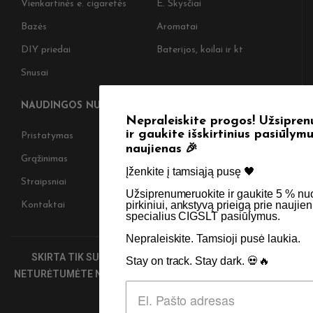
Vienkartinės e. cigaretės
E. Skysčiai
Bazės
Aromatai
DIY priedai
Baterijos, koilai ir kt
Snusai
NAUDINGOS NUORODOS
Nepraleiskite progos! Užsiprenumeruokite
ir gaukite išskirtinius pasiūlymus bei
Pristatymas
Taisyklės & Nuostatos
naujienas 🎉
Grąžinimas
Privatumo politika
Įženkite į tamsiąją pusę 🖤 ​
Straipsniai
Apie Mus
Užsiprenumeruokite ir gaukite 5 % nuolaidą kitam
pirkiniui, ankstyvą prieigą prie naujienų bei
Kontaktai
Didmenos užklausos
specialius CIGSLT pasiūlymus. ​
Nepraleiskite. Tamsioji pusė laukia.
SKIRTA TIK SUAUGUSIEMS NIKOTINO VARTOTOJAMS.
Stay on track. Stay dark. 💀🔥
NETURĖTUMĖTE NAUDOTI ŠIŲ PRODUKTŲ, JEI NEVARTOJATE
NIKOTINO.