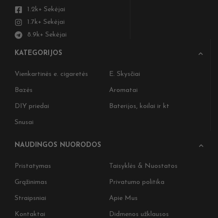
1.2k+ Sekėjai
1.7k+ Sekėjai
8.9k+ Sekėjai
KATEGORIJOS
Vienkartinės e. cigaretės
E. Skysčiai
Bazės
Aromatai
DIY priedai
Baterijos, koilai ir kt
Snusai
NAUDINGOS NUORODOS
Nepral
ir gauk
Pristatymas
Taisyklės & Nuostatos
naujien
Grąžinimas
Privatumo politika
Įženkite 
Straipsniai
Apie Mus
Užsipren
pirkiniui
Kontaktai
Didmenos užklausos