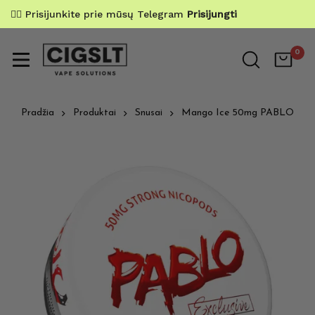
✌🏼 Prisijunkite prie mūsų Telegram
Prisijungti
0
Pradžia
Produktai
Snusai
Mango Ice 50mg PABLO