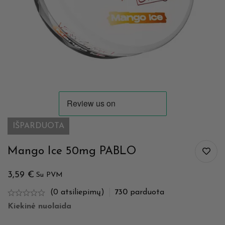
IŠPARDUOTA
Mango Ice 50mg PABLO
3,59
€
Su PVM
(0 atsiliepimų)
730
parduota
Kiekinė nuolaida