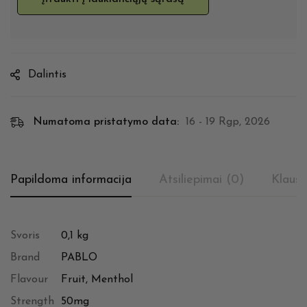
Dalintis
Numatoma pristatymo data:
16 - 19 Rgp, 2026
Papildoma informacija
Atsiliepimai (0)
Klausi
Svoris
0,1 kg
Brand
PABLO
Flavour
Fruit, Menthol
Strength
50mg