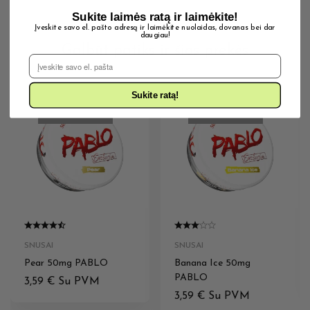
Sukite laimės ratą ir laimėkite!
Įveskite savo el. pašto adresą ir laimėkite nuolaidas, dovanas bei dar
daugiau!
Galbūt patiks ir šios prekės
El. Pašto adresas
Sukite ratą!
IŠPARDUOTA
IŠPARDUOTA
SNUSAI
SNUSAI
Pear 50mg PABLO
Banana Ice 50mg
PABLO
3,59
€
Su PVM
3,59
€
Su PVM