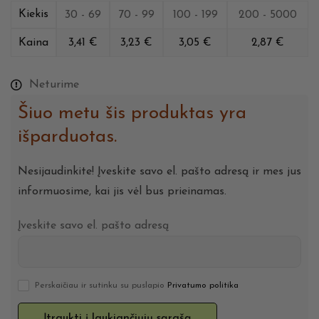
Kiekis
30 - 69
70 - 99
100 - 199
200 - 5000
Kaina
3,41
€
3,23
€
3,05
€
2,87
€
Neturime
Šiuo metu šis produktas yra
išparduotas.
Nesijaudinkite! Įveskite savo el. pašto adresą ir mes jus
informuosime, kai jis vėl bus prieinamas.
Įveskite savo el. pašto adresą
Perskaičiau ir sutinku su puslapio
Privatumo politika