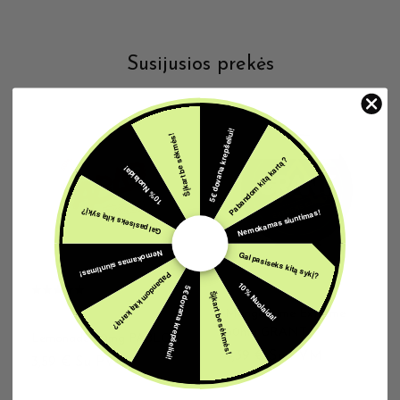
Susijusios prekės
5€ dovana krepšeliui!
Šįkart be sėkmės!
IŠPARDUOTA
IŠPARDUOTA
Pabandom kitą kartą?
10% Nuolaida!
Nemokamas siuntimas!
Gal pasiseks kitą sykį?
Nemokamas siuntimas!
Gal pasiseks kitą sykį?
Pabandom kitą kartą?
10% Nuolaida!
5€ dovana krepšeliui!
SNUSAI
Šįkart be sėkmės!
Mango Lime Extreme
SNUSAI
50mg GRANT
Lemonade 50mg PABLO
4,39
€
Su PVM
3,59
€
Su PVM