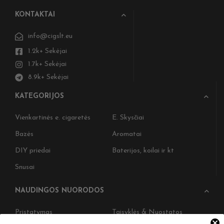
KONTAKTAI
info@cigslt.eu
1.2k+ Sekėjai
1.7k+ Sekėjai
8.9k+ Sekėjai
KATEGORIJOS
Vienkartinės e. cigaretės
E. Skysčiai
Bazės
Aromatai
DIY priedai
Baterijos, koilai ir kt
Snusai
NAUDINGOS NUORODOS
Pristatymas
Taisyklės & Nuostatos