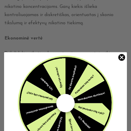
nikotino koncentracijoms. Garų kiekis išlieka
kontroliuojamas ir diskretiškas, orientuotas į skonio
tikslumą ir efektyvų nikotino tiekimą.
Ekonominė vertė
Dėl didelės nikotino koncentracijos paprastai reikia
mažiau įtraukimų norint pasiekti pasitenkinimą, todėl tai
5€ dovana krepšeliui!
Šįkart be sėkmės!
efektyvus pasirinkimas nuolatiniams vartotojams.
Pabandom kitą kartą?
Naudojant su suderinamais įrenginiais, formulė palaiko
10% Nuolaida!
stabilią kaitinimo galvutės veiklą ir pastovų skonio
Nemokamas siuntimas!
Gal pasiseks kitą sykį?
išgavimą.
Nemokamas siuntimas!
Gal pasiseks kitą sykį?
Profesionalo patarimas
Pabandom kitą kartą?
10% Nuolaida!
5€ dovana krepšeliui!
Šįkart be sėkmės!
Po užpildymo leiskite kaitinimo galvutei pilnai prisigerti