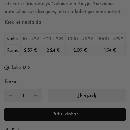
citrinos ir ličio derinys švelniame mišinyje. Kiekvienas
buteliukas suteikia gaivų, aitrų ir ledinį garinimo potyrį.
Kiekinė nuolaida
Kiekis
10 - 499
500 - 999
1000 - 2999
3000 - 4999
Kaina
2,39
€
2,24
€
2,09
€
1,94
€
Liko
1713
Kiekis
Į krepšelį
Pirkti dabar