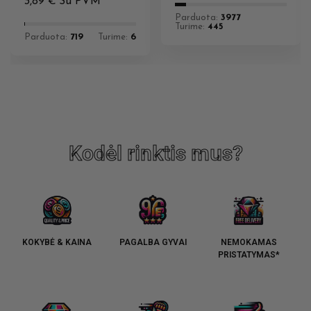
3,89
€
Su PVM
Parduota:
3977
Turime:
445
Parduota:
719
Turime:
6
Kodėl rinktis mus?
KOKYBĖ & KAINA
PAGALBA GYVAI
NEMOKAMAS
PRISTATYMAS*