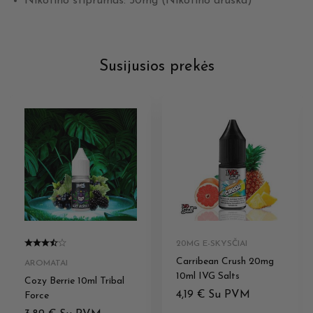
Nikotino stiprumas: 50mg (Nikotino druska)
Susijusios prekės
20MG E-SKYSČIAI
Carribean Crush 20mg
AROMATAI
10ml IVG Salts
Cozy Berrie 10ml Tribal
4,19
€
Su PVM
Force