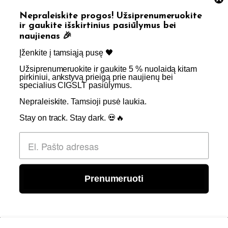
Grąžinimas
Privatumo politika
Nepraleiskite progos! Užsiprenumeruokite
Straipsniai
Apie Mus
ir gaukite išskirtinius pasiūlymus bei
naujienas 🎉
Kontaktai
Didmenos užklausos
Įženkite į tamsiąją pusę 🖤 ​
Užsiprenumeruokite ir gaukite 5 % nuolaidą kitam
SKIRTA TIK SUAUGUSIEMS NIKOTINO VARTOTOJAMS.
pirkiniui, ankstyvą prieigą prie naujienų bei
specialius CIGSLT pasiūlymus. ​
NETURĖTUMĖTE NAUDOTI ŠIŲ PRODUKTŲ, JEI NEVARTOJATE
NIKOTINO.
Nepraleiskite. Tamsioji pusė laukia.
Stay on track. Stay dark. 💀🔥
© 2026 Visos teisės saugomos - CigsLT.app
Prenumeruoti
0