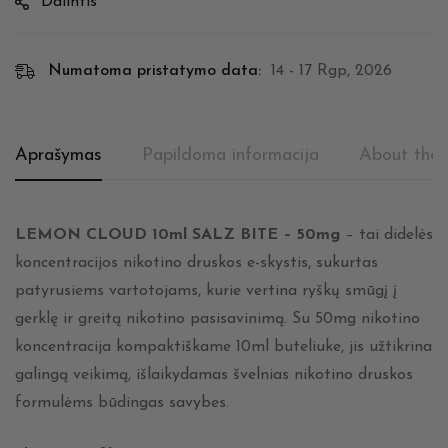
Dalintis
Numatoma pristatymo data:
14 - 17 Rgp, 2026
Aprašymas
Papildoma informacija
About the 
LEMON CLOUD 10ml SALZ BITE – 50mg
– tai didelės
koncentracijos nikotino druskos e-skystis, sukurtas
patyrusiems vartotojams, kurie vertina ryškų smūgį į
gerklę ir greitą nikotino pasisavinimą. Su 50mg nikotino
koncentracija kompaktiškame 10ml buteliuke, jis užtikrina
galingą veikimą, išlaikydamas švelnias nikotino druskos
formulėms būdingas savybes.