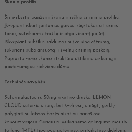
Skonio profilis
Šis e-skystis pasižymi švariu ir ryškiu citrininiu profiliu.
Įkvepiant iškart juntamas gaivus, rūgštokas citrusinis
tonas, suteikiantis traškų ir atgaivinantį pojūtį.
Iškvėpiant subtilus saldumas sušvelnina aštrumą,
sukuriant subalansuotą ir švelnų citrininį poskonį.
Paprasta vieno skonio struktūra užtikrina aiškumą ir
pastovumą su kiekvienu dūmu.
Techninės savybės
Suformuluotas su 50mg nikotino druska, LEMON
CLOUD suteikia stiprų, bet švelnesnį smūgį į gerklę,
palyginti su laisvos bazės nikotinu panašiose
koncentracijose. Geriausiai veikia žemo galingumo mouth-
to-lung (MTL) tipo pod sistemose, pritaikytose didelėms