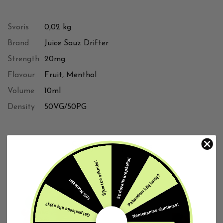
Svoris
0,02 kg
Brand
Juice Sauz Drifter
Strength
20mg
Flavour
Fruit, Menthol
Volume
10ml
Density
50VG/50PG
Susijusios prekės
5€ dovana krepšeliui!
Šįkart be sėkmės!
Pabandom kitą kartą?
10% Nuolaida!
Nemokamas siuntimas!
Gal pasiseks kitą sykį?