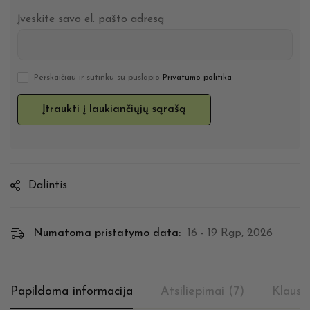
Įveskite savo el. pašto adresą
Perskaičiau ir sutinku su puslapio
Privatumo politika
Dalintis
Numatoma pristatymo data:
16 - 19 Rgp, 2026
Papildoma informacija
Atsiliepimai (7)
Klausi