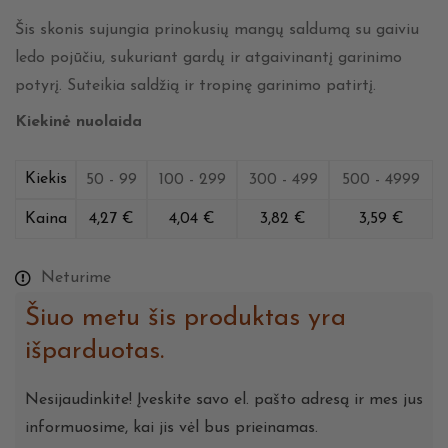
Šis skonis sujungia prinokusių mangų saldumą su gaiviu
ledo pojūčiu, sukuriant gardų ir atgaivinantį garinimo
potyrį. Suteikia saldžią ir tropinę garinimo patirtį.
Kiekinė nuolaida
Kiekis
50 - 99
100 - 299
300 - 499
500 - 4999
Kaina
4,27
€
4,04
€
3,82
€
3,59
€
Neturime
Šiuo metu šis produktas yra
išparduotas.
Nesijaudinkite! Įveskite savo el. pašto adresą ir mes jus
informuosime, kai jis vėl bus prieinamas.