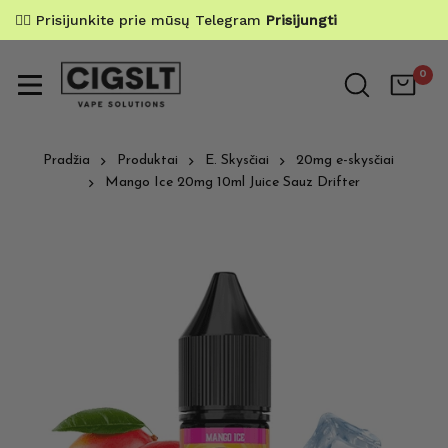
✌🏼 Prisijunkite prie mūsų Telegram
Prisijungti
0
Pradžia
Produktai
E. Skysčiai
20mg e-skysčiai
Mango Ice 20mg 10ml Juice Sauz Drifter