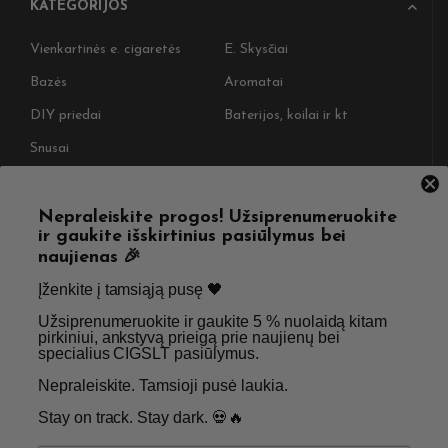
KATEGORIJOS
Vienkartinės e. cigaretės
E. Skysčiai
Bazės
Aromatai
DIY priedai
Baterijos, koilai ir kt
Snusai
NAUDINGOS NUORODOS
Nepraleiskite progos! Užsiprenumeruokite
ir gaukite išskirtinius pasiūlymus bei
Pristatymas
Taisyklės & Nuostatos
naujienas 🎉
Grąžinimas
Privatumo politika
Įženkite į tamsiąją pusę 🖤 ​
Straipsniai
Apie Mus
Užsiprenumeruokite ir gaukite 5 % nuolaidą kitam
pirkiniui, ankstyvą prieigą prie naujienų bei
Kontaktai
Didmenos užklausos
specialius CIGSLT pasiūlymus. ​
Nepraleiskite. Tamsioji pusė laukia.
SKIRTA TIK SUAUGUSIEMS NIKOTINO VARTOTOJAMS.
Stay on track. Stay dark. 💀🔥
NETURĖTUMĖTE NAUDOTI ŠIŲ PRODUKTŲ, JEI NEVARTOJATE