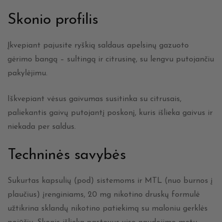
Skonio profilis
Įkvepiant pajusite ryškią saldaus apelsinų gazuoto
gėrimo bangą – sultingą ir citrusinę, su lengvu putojančiu
pakylėjimu.
Iškvepiant vėsus gaivumas susitinka su citrusais,
paliekantis gaivų putojantį poskonį, kuris išlieka gaivus ir
niekada per saldus.
Techninės savybės
Sukurtas kapsulių (pod) sistemoms ir MTL (nuo burnos į
plaučius) įrenginiams, 20 mg nikotino druskų formulė
užtikrina sklandų nikotino patiekimą su maloniu gerklės