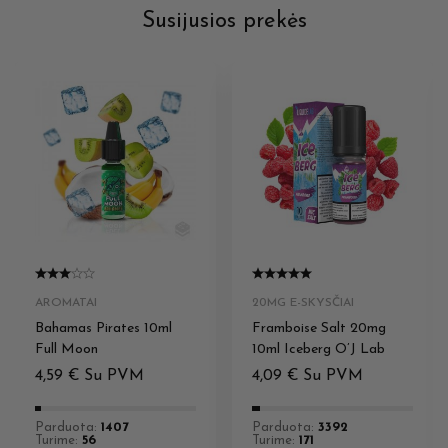
Susijusios prekės
AROMATAI
20MG E-SKYSČIAI
Bahamas Pirates 10ml
Framboise Salt 20mg
Full Moon
10ml Iceberg O’J Lab
4,59
€
Su PVM
4,09
€
Su PVM
Parduota:
1407
Parduota:
3392
Turime:
56
Turime:
171