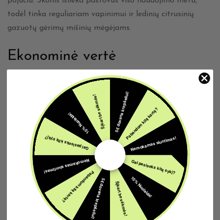
pojūčiu. Skonis išlieka pastovus viso naudojimo metu,
todėl tinka reguliariam vapinimui ir ledinių citrusinių
gazuotų gėrimų mišinių mėgėjams.
Ekonominė vertė
Kompaktiškas 10 ml buteliukas užtikrina patikimą
5€ dovana krepšeliui!
veikimą ir stiprų nikotino pasitenkinimą, todėl yra
Šįkart be sėkmės!
praktiškas pasirinkimas vartotojams, norintiems sodraus
Pabandom kitą kartą?
10% Nuolaida!
skonio patogiu kasdieniam naudojimui formatu.
Nemokamas siuntimas!
Gal pasiseks kitą sykį?
Patarimas
Nemokamas siuntimas!
Gal pasiseks kitą sykį?
Pabandom kitą kartą?
Naudokite Orange Fizz On Ice mažesne galia kapsulių
10% Nuolaida!
5€ dovana krepšeliui!
Šįkart be sėkmės!
(pod) arba MTL įrenginyje, kad apelsinų gazuoto gėrimo
natos išliktų gyvybingos, o poskonis vėsus.