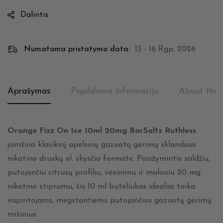
Dalintis
Numatoma pristatymo data:
13 - 16 Rgp, 2026
Aprašymas
Papildoma informacija
About the 
Orange Fizz On Ice 10ml 20mg BarSaltz Ruthless
įamžina klasikinį apelsinų gazuotą gėrimą sklandaus
nikotino druskų el. skysčio formate. Pasižymintis saldžiu,
putojančiu citrusų profiliu, vėsinimu ir maloniu 20 mg
nikotino stiprumu, šis 10 ml buteliukas idealiai tinka
vapintojams, mėgstantiems putojančius gazuotų gėrimų
mišinius.