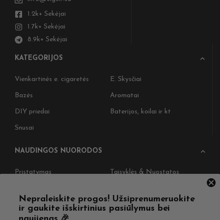
1.2k+ Sekėjai
1.7k+ Sekėjai
8.9k+ Sekėjai
KATEGORIJOS
Vienkartinės e. cigaretės
E. Skysčiai
Bazės
Aromatai
DIY priedai
Baterijos, koilai ir kt
Snusai
NAUDINGOS NUORODOS
Pristatymas
Taisyklės & Nuostatos
Grąžinimas
Privatumo politika
Nepraleiskite progos! Užsiprenumeruokite
Straipsniai
Apie Mus
ir gaukite išskirtinius pasiūlymus bei
naujienas 🎉