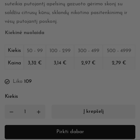
suteikia putojantį apelsinų gazuoto gėrimo skonį su
saldžiu citrusų kūnu, sklandų nikotino pasitenkinimą ir
vėsų putojantį poskonį.
Kiekinė nuolaida
Kiekis
50 - 99
100 - 299
300 - 499
500 - 4999
Kaina
3,32
€
3,14
€
2,97
€
2,79
€
Liko
109
Kiekis
Į krepšelį
Pirkti dabar