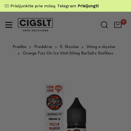
✌🏼 Prisijunkite prie mūsų Telegram
Prisijungti
0
Pradžia
Produktai
E. Skysčiai
20mg e-skysčiai
Orange Fizz On Ice 10ml 20mg BarSaltz Ruthless