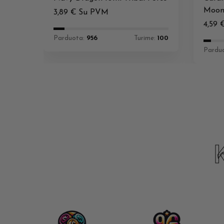
Moo
3,89
€
Su PVM
4,59
Parduota:
956
Turime:
100
Pardu