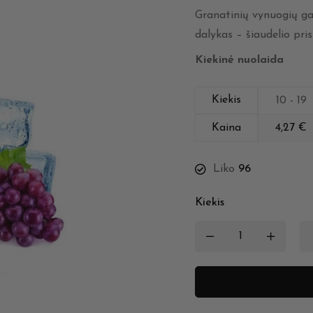
Granatinių vynuogių gai
dalykas – šiaudelio pris
Kiekinė nuolaida
Kiekis
10 - 19
Kaina
4,27
€
Liko
96
Kiekis