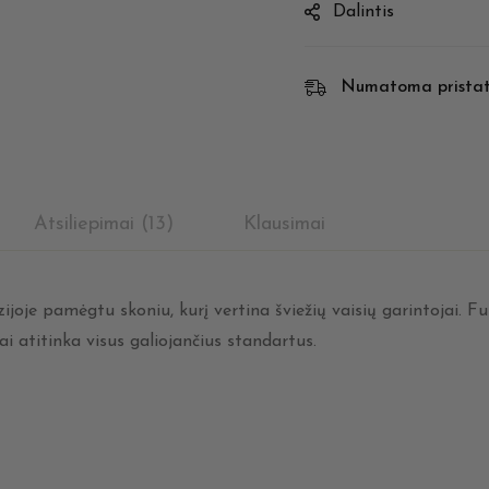
Dalintis
Numatoma prista
Atsiliepimai (13)
Klausimai
joje pamėgtu skoniu, kurį vertina šviežių vaisių garintojai. F
i atitinka visus galiojančius standartus.