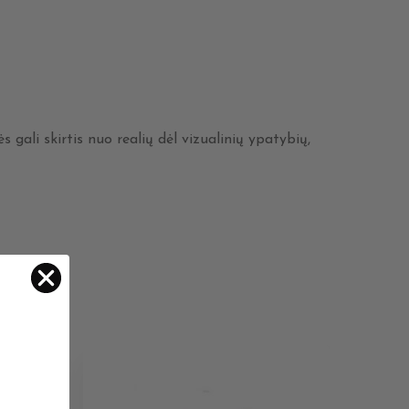
 gali skirtis nuo realių dėl vizualinių ypatybių,