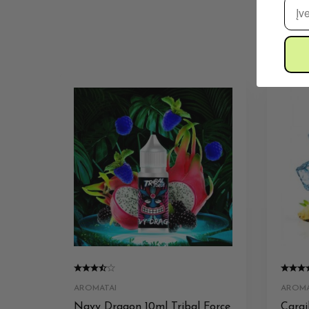
El. 
AROMATAI
AROMA
Navy Dragon 10ml Tribal Force
Carai