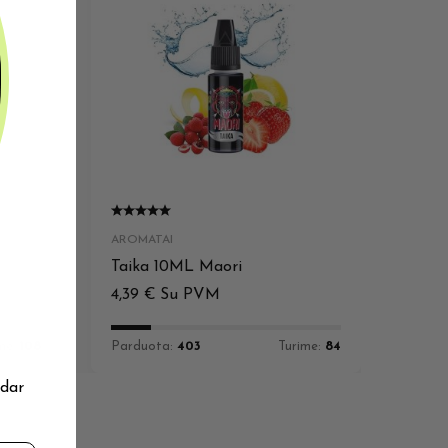
AROMATAI
Taika 10ML Maori
4,39
€
Su PVM
me:
108
Parduota:
403
Turime:
84
 dar