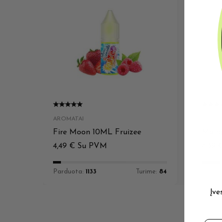
AROMATAI
AROMA
Fire Moon 10ML Fruizee
Mang
4,49
€
Su PVM
4,39
Parduota:
1133
Turime:
84
Pardu
Įve