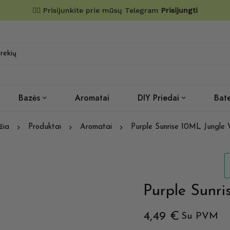
✌🏼 Prisijunkite prie mūsų Telegram
Prisijungti
Bazės
Aromatai
DIY Priedai
Bate
žia
Produktai
Aromatai
Purple Sunrise 10ML Jungle
Purple Sunr
4,49
€
Su PVM