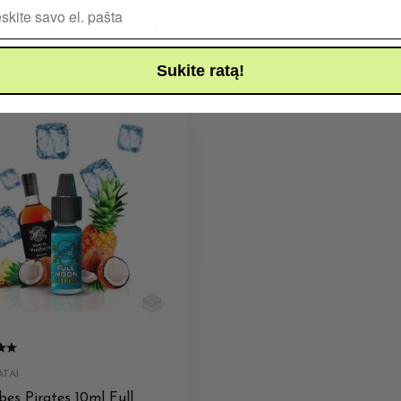
Pašto adresas
Galbūt patiks ir šios prekės
Sukite ratą!
TAI
bes Pirates 10ml Full