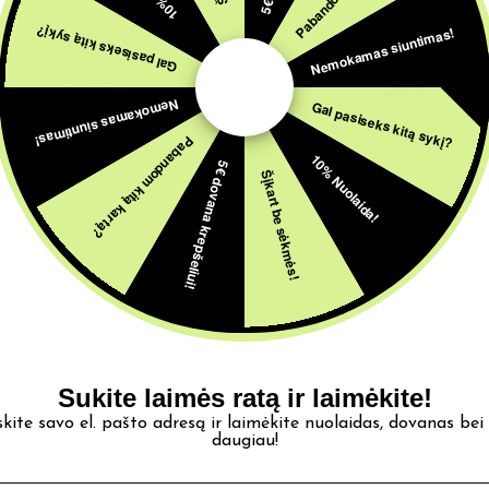
Nemokamas siuntimas!
Gal pasiseks kitą sykį?
Nemokamas siuntimas!
Gal pasiseks kitą sykį?
Pabandom kitą kartą?
10% Nuolaida!
5€ dovana krepšeliui!
Šįkart be sėkmės!
TAI
AROMATAI
ue Papaya 10ML Sun tea
Haka 10ML Maori
€
Su PVM
4,39
€
Su PVM
ota:
525
Turime:
102
Parduota:
1267
Turi
Sukite laimės ratą ir laimėkite!
skite savo el. pašto adresą ir laimėkite nuolaidas, dovanas bei
daugiau!