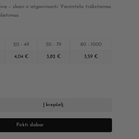
va – skani ir atgaivinanti. Vienintelis trūkstamas
ilietimas.
20 - 49
50 - 79
80 - 1000
4,04
€
3,82
€
3,59
€
Į krepšelį
Pirkti dabar