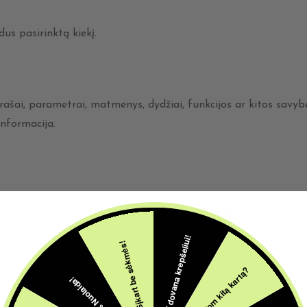
us pasirinktą kiekį.
ašai, parametrai, matmenys, dydžiai, funkcijos ar kitos savybės
nformacija.
Susijusios prekės
5€ dovana krepšeliui!
Šįkart be sėkmės!
Pabandom kitą kartą?
10% Nuolaida!