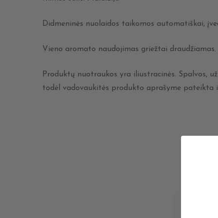
Didmeninės nuolaidos taikomos automatiškai, įved
Vieno aromato naudojimas griežtai draudžiamas.
Produktų nuotraukos yra iliustracinės. Spalvos, užr
todėl vadovaukitės produkto aprašyme pateikta i