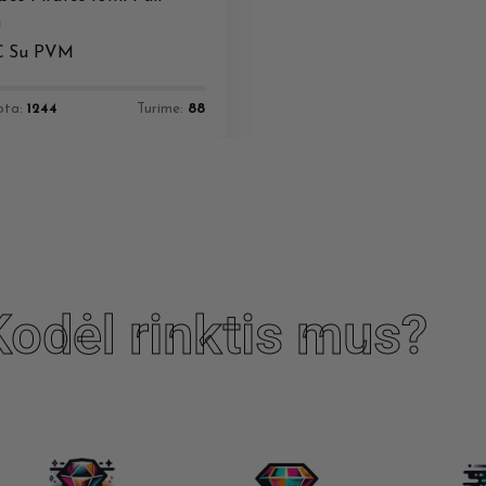
n
€
Su PVM
ota:
1244
Turime:
88
Kodėl rinktis mus?