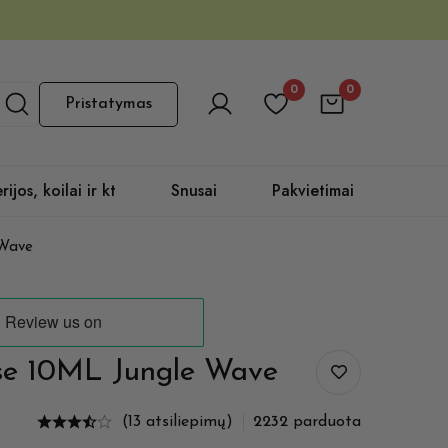
0
0
Pristatymas
rijos, koilai ir kt
Snusai
Pakvietimai
 Wave
ise 10ML Jungle Wave
(13 atsiliepimų)
2232
parduota