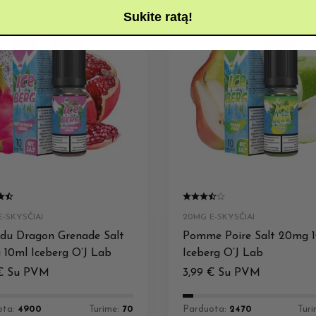
Sukite ratą!
-SKYSČIAI
20MG E-SKYSČIAI
 du Dragon Grenade Salt
Pomme Poire Salt 20mg 
10ml Iceberg O’J Lab
Iceberg O’J Lab
€
Su PVM
3,99
€
Su PVM
ota:
4900
Turime:
70
Parduota:
2470
Tur