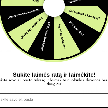
Nemokamas siuntimas!
Gal pasiseks kitą sykį?
Pabandom kitą kartą?
10% Nuolaida!
5€ dovana krepšeliui!
Šįkart be sėkmės!
TAI
AROMATAI
e Beach 10ML Fruizee
Mangue Papaya 10ML Su
€
Su PVM
4,39
€
Su PVM
ota:
810
Turime:
97
Parduota:
525
Turi
Sukite laimės ratą ir laimėkite!
skite savo el. pašto adresą ir laimėkite nuolaidas, dovanas bei
daugiau!
Galbūt patiks ir šios prekės
Pašto adresas