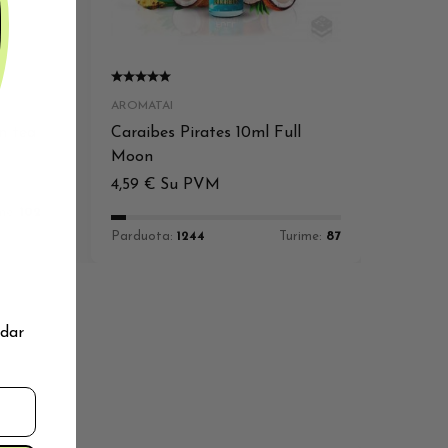
AROMATAI
n tea
Caraibes Pirates 10ml Full
Moon
4,59
€
Su PVM
me:
102
Parduota:
1244
Turime:
87
 dar