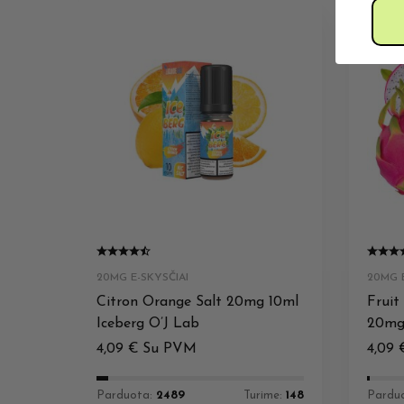
20MG E-SKYSČIAI
20MG E
Citron Orange Salt 20mg 10ml
Fruit
Iceberg O’J Lab
20mg 
4,09
€
Su PVM
4,09
Parduota:
2489
Turime:
148
Pardu