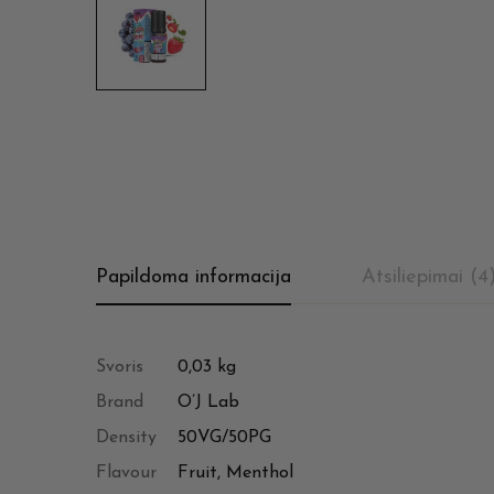
Papildoma informacija
Atsiliepimai (4
Svoris
0,03 kg
Brand
O’J Lab
Density
50VG/50PG
Flavour
Fruit, Menthol