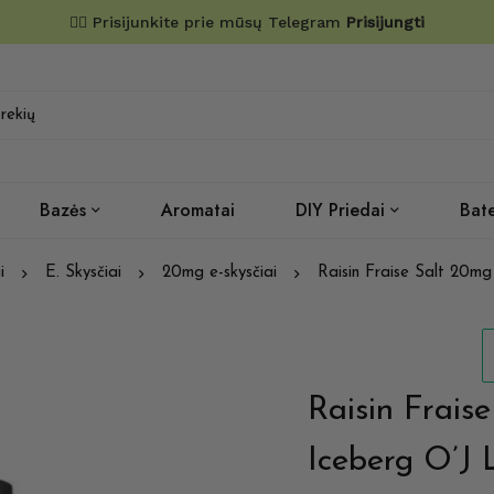
✌🏼 Prisijunkite prie mūsų Telegram
Prisijungti
Bazės
Aromatai
DIY Priedai
Bate
i
E. Skysčiai
20mg e-skysčiai
Raisin Fraise Salt 20m
Raisin Frais
Iceberg O’J 