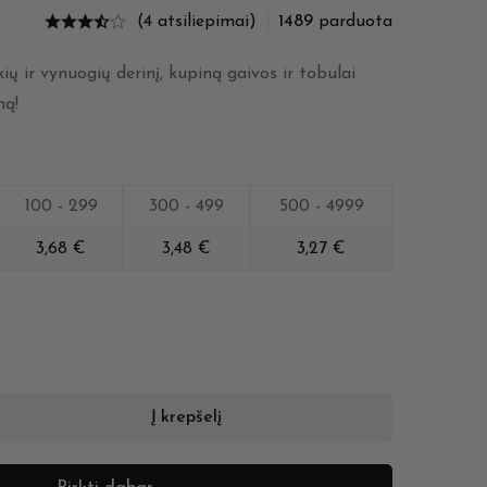
(4 atsiliepimai)
1489
parduota
ių ir vynuogių derinį, kupiną gaivos ir tobulai
ną!
100 - 299
300 - 499
500 - 4999
3,68
€
3,48
€
3,27
€
Į krepšelį