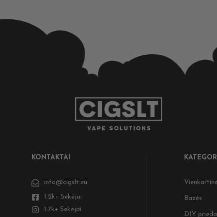
KONTAKTAI
KATEGOR
info@cigslt.eu
Vienkartinė
1.2k+ Sekėjai
Bazės
1.7k+ Sekėjai
DIY prieda