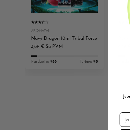
AROMATAI
AROMA
Navy Dragon 10ml Tribal Force
Purpl
3,89
€
Su PVM
4,49
Parduota:
956
Turime:
98
Pardu
Įve
El. 