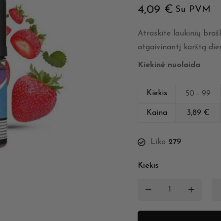
4,09
€
Su PVM
Atraskite laukinių brašk
atgaivinantį karštą die
Kiekinė nuolaida
Kiekis
50 - 99
Kaina
3,89
€
Liko
279
Kiekis