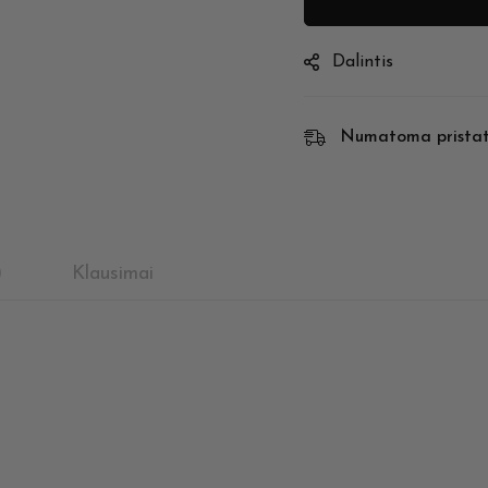
Dalintis
Numatoma prista
)
Klausimai