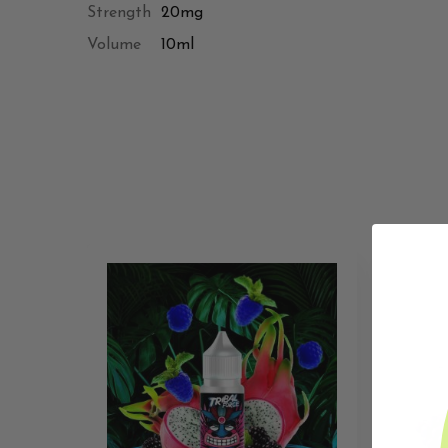
Strength
20mg
Volume
10ml