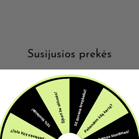
Susijusios prekės
5€ dovana krepšeliui!
Šįkart be sėkmės!
Pabandom kitą kartą?
10% Nuolaida!
Nemokamas siuntimas!
Gal pasiseks kitą sykį?