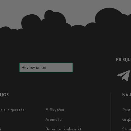
PRISIJ
IJOS
NAU
s e. cigaretės
E. Skysčiai
Pris
Aromatai
Grąž
i
Baterijos, koilai ir kt
Strai