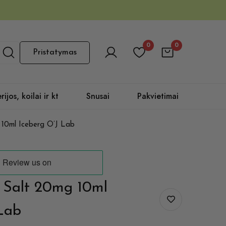
0
0
Pristatymas
rijos, koilai ir kt
Snusai
Pakvietimai
g 10ml Iceberg O’J Lab
e Salt 20mg 10ml
Lab