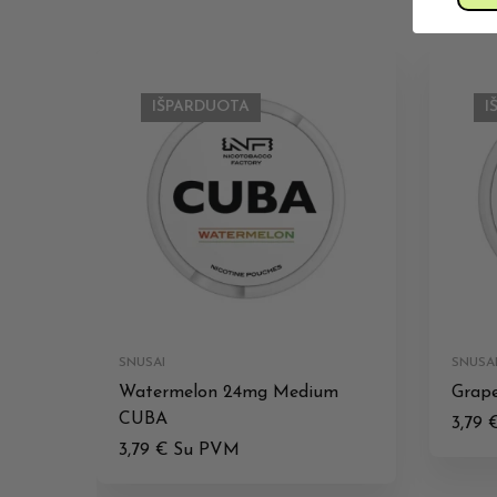
IŠPARDUOTA
I
SNUSAI
SNUSA
Watermelon 24mg Medium
Grap
CUBA
3,79
3,79
€
Su PVM