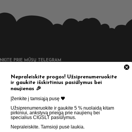
UNKITE PRIE MŪSŲ TELEGRAM
Nepraleiskite progos! Užsiprenumeruokite
ir gaukite išskirtinius pasiūlymus bei
naujienas 🎉
DINGOS NUORODOS
Įženkite į tamsiąją pusę 🖤 ​
Užsiprenumeruokite ir gaukite 5 % nuolaidą kitam
tatymas
Taisyklės & Nuostatos
pirkiniui, ankstyvą prieigą prie naujienų bei
specialius CIGSLT pasiūlymus. ​
inimas
Privatumo politika
Nepraleiskite. Tamsioji pusė laukia.
psniai
Apie Mus