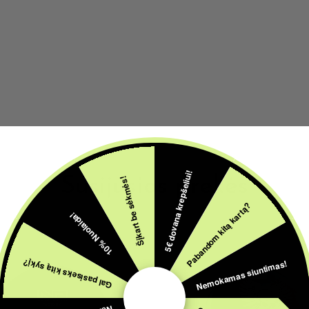
5€ dovana krepšeliui!
Susijusios prekės
Šįkart be sėkmės!
Pabandom kitą kartą?
10% Nuolaida!
Nemokamas siuntimas!
Gal pasiseks kitą sykį?
IŠPARDUOTA