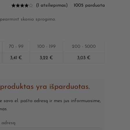
(1 atsiliepimas)
1005
parduota
 spearmint skonio sprogimo.
70 - 99
100 - 199
200 - 5000
3,41
€
3,22
€
3,03
€
 produktas yra išparduotas.
te savo el. pašto adresą ir mes jus informuosime,
mas.
o adresą