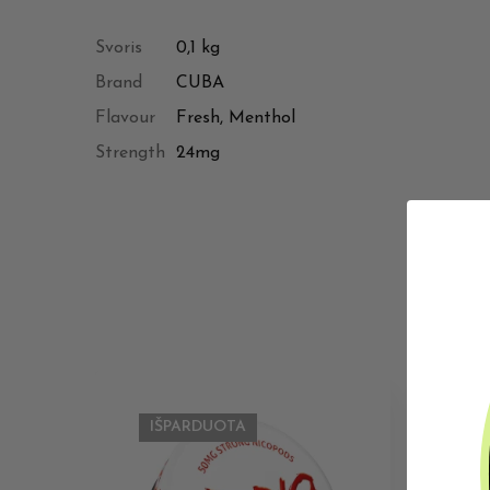
Svoris
0,1 kg
Brand
CUBA
Flavour
Fresh, Menthol
Strength
24mg
IŠPARDUOTA