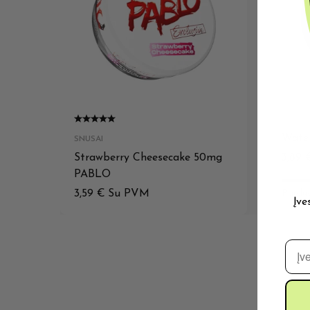
SNUSA
Wate
SNUSAI
Strawberry Cheesecake 50mg
3,89
PABLO
3,59
€
Su PVM
Pardu
Įve
El. 