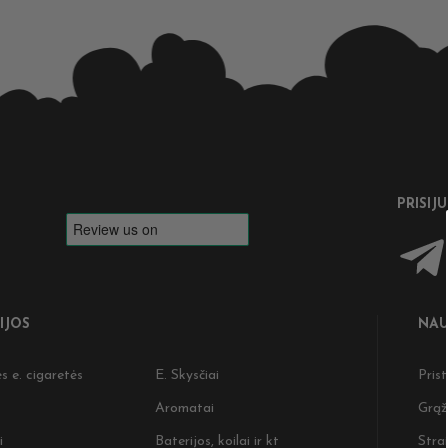
PRISIJ
IJOS
NAU
s e. cigaretės
E. Skysčiai
Pris
Aromatai
Grąž
i
Baterijos, koilai ir kt
Strai