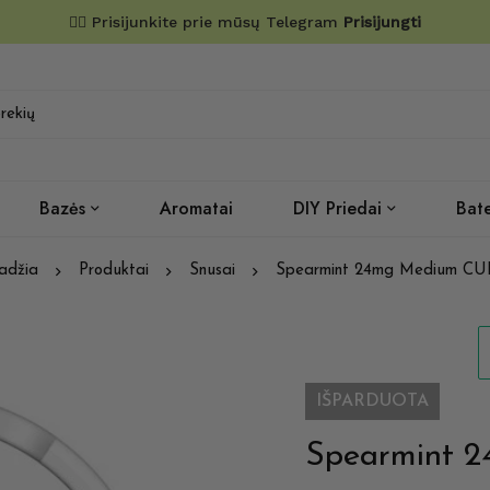
✌🏼 Prisijunkite prie mūsų Telegram
Prisijungti
Bazės
Aromatai
DIY Priedai
Bate
adžia
Produktai
Snusai
Spearmint 24mg Medium C
IŠPARDUOTA
Spearmint 