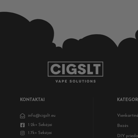
KONTAKTAI
KATEGOR
info@cigslt.eu
Vienkartinė
1.2k+ Sekėjai
Bazės
1.7k+ Sekėjai
DIY prieda