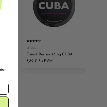
SNUSAI
Forest Berries 43mg CUBA
3,89
€
Su PVM
 dar