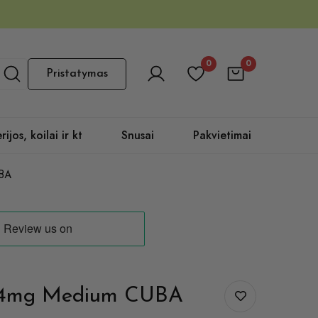
0
0
Pristatymas
rijos, koilai ir kt
Snusai
Pakvietimai
UBA
24mg Medium CUBA