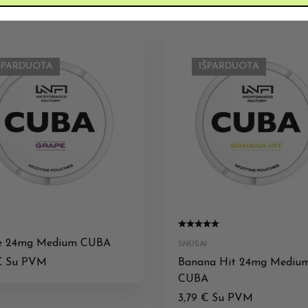
ŠPARDUOTA
IŠPARDUOTA
I
e 24mg Medium CUBA
SNUSAI
€
Su PVM
Banana Hit 24mg Mediu
CUBA
3,79
€
Su PVM