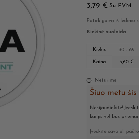
3,79
€
Su PVM
Patirk gaivą iš ledinio
Kiekinė nuolaida
Kiekis
30 - 69
Kaina
3,60
€
Neturime
Šiuo metu šis
Nesijaudinkite! Įveski
kai jis vėl bus prieina
Įveskite savo el. pašt