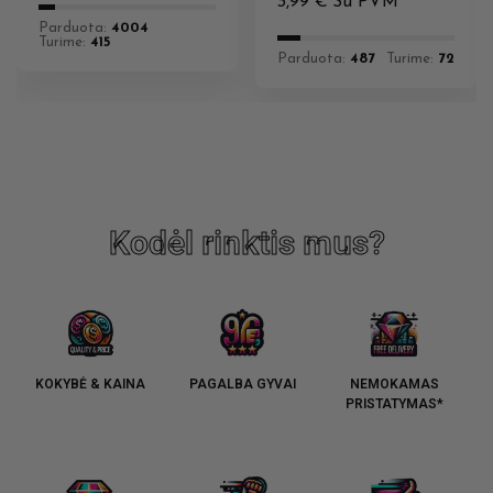
3,99
€
Su PVM
Parduota:
4004
Turime:
415
Parduota:
487
Turime:
72
Kodėl rinktis mus?
KOKYBĖ & KAINA
PAGALBA GYVAI
NEMOKAMAS
PRISTATYMAS*