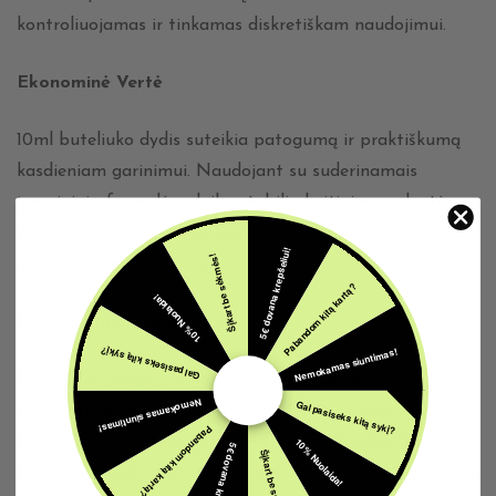
kontroliuojamas ir tinkamas diskretiškam naudojimui.
Ekonominė Vertė
10ml buteliuko dydis suteikia patogumą ir praktiškumą
kasdieniam garinimui. Naudojant su suderinamais
įrenginiais, formulė palaiko stabilią kaitinimo galvutės
veiklą ir nuoseklų skonio išgavimą, padedant išlaikyti
5€ dovana krepšeliui!
Šįkart be sėkmės!
įrenginio ilgaamžiškumą.
Pabandom kitą kartą?
10% Nuolaida!
Profesionalo Patarimas
Nemokamas siuntimas!
Gal pasiseks kitą sykį?
Užpildžius įrenginį, leiskite kaitinimo galvutei visiškai
Nemokamas siuntimas!
Gal pasiseks kitą sykį?
prisigerti skysčiu prieš pirmą naudojimą – tai sustiprins
Pabandom kitą kartą?
skonį ir apsaugos nuo sauso įkvepimo. Naudokite
10% Nuolaida!
5€ dovana krepšeliui!
Šįkart be sėkmės!
žemesnės galios nustatymus, kad išsaugotumėte traškius