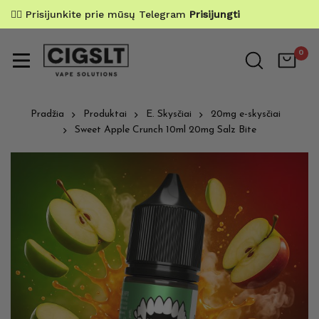
✌🏼 Prisijunkite prie mūsų Telegram
Prisijungti
0
Pradžia
Produktai
E. Skysčiai
20mg e-skysčiai
Sweet Apple Crunch 10ml 20mg Salz Bite