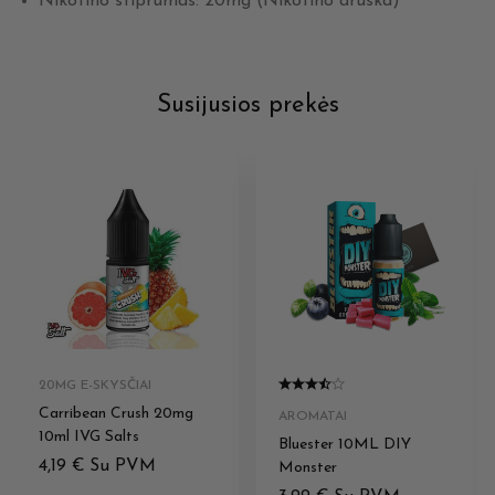
Nikotino stiprumas: 20mg (Nikotino druska)
Susijusios prekės
20MG E-SKYSČIAI
Carribean Crush 20mg
AROMATAI
10ml IVG Salts
Bluester 10ML DIY
4,19
€
Su PVM
Monster