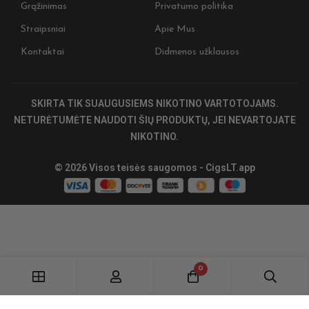
Grąžinimas
Privatumo politika
Nepraleiskite progos! Užsipren
Straipsniai
Apie Mus
ir gaukite išskirtinius pasiūlymus
naujienas 🎉
Kontaktai
Didmenos užklausos
Įženkite į tamsiąją pusę 🖤 ​
Užsiprenumeruokite ir gaukite 5 % nuol
SKIRTA TIK SUAUGUSIEMS NIKOTINO VARTOTOJAMS.
pirkiniui, ankstyvą prieigą prie naujienų
specialius CIGSLT pasiūlymus. ​
NETURĖTUMĖTE NAUDOTI ŠIŲ PRODUKTŲ, JEI NEVARTOJATE
NIKOTINO.
Nepraleiskite. Tamsioji pusė laukia.
Stay on track. Stay dark. 💀🔥
© 2026 Visos teisės saugomos - CigsLT.app
Prenumeruoti
0