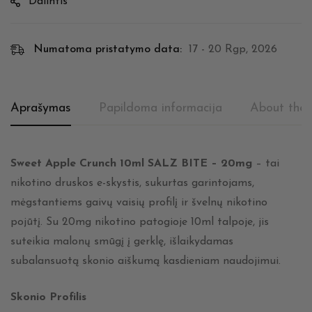
Dalintis
Numatoma pristatymo data:
17 - 20 Rgp, 2026
Aprašymas
Papildoma informacija
About the 
Sweet Apple Crunch 10ml SALZ BITE – 20mg
– tai
nikotino druskos e-skystis, sukurtas garintojams,
mėgstantiems gaivų vaisių profilį ir švelnų nikotino
pojūtį. Su 20mg nikotino patogioje 10ml talpoje, jis
suteikia malonų smūgį į gerklę, išlaikydamas
subalansuotą skonio aiškumą kasdieniam naudojimui.
Skonio Profilis