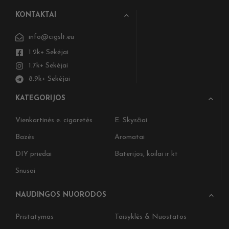
KONTAKTAI
info@cigslt.eu
1.2k+ Sekėjai
1.7k+ Sekėjai
8.9k+ Sekėjai
KATEGORIJOS
Vienkartinės e. cigaretės
E. Skysčiai
Bazės
Aromatai
DIY priedai
Baterijos, koilai ir kt
Snusai
NAUDINGOS NUORODOS
Pristatymas
Taisyklės & Nuostatos