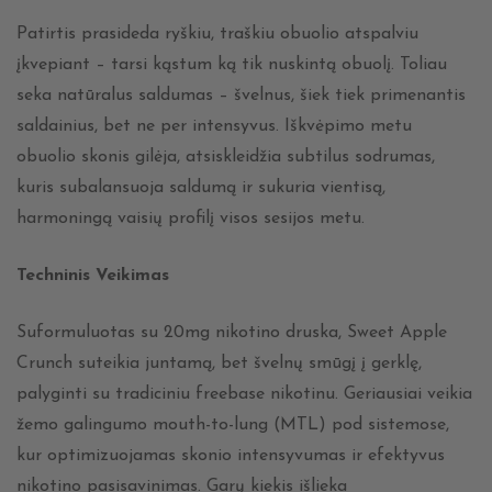
Patirtis prasideda ryškiu, traškiu obuolio atspalviu
įkvepiant – tarsi kąstum ką tik nuskintą obuolį. Toliau
seka natūralus saldumas – švelnus, šiek tiek primenantis
saldainius, bet ne per intensyvus. Iškvėpimo metu
obuolio skonis gilėja, atsiskleidžia subtilus sodrumas,
kuris subalansuoja saldumą ir sukuria vientisą,
harmoningą vaisių profilį visos sesijos metu.
Techninis Veikimas
Suformuluotas su 20mg nikotino druska, Sweet Apple
Crunch suteikia juntamą, bet švelnų smūgį į gerklę,
palyginti su tradiciniu freebase nikotinu. Geriausiai veikia
žemo galingumo mouth-to-lung (MTL) pod sistemose,
kur optimizuojamas skonio intensyvumas ir efektyvus
nikotino pasisavinimas. Garų kiekis išlieka