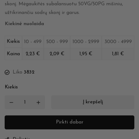
skonį. Mėgaukitės subalansuotu 50VG/50PG mišiniu,
užtikrinančiu sodrų skonį ir garus.
Kiekinė nuolaida
Kiekis
10 - 499
500 - 999
1000 - 2999
3000 - 4999
Kaina
2,23
€
2,09
€
1,95
€
1,81
€
Liko
3832
Kiekis
Į krepšelį
Pirkti dabar