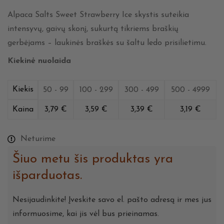
Alpaca Salts Sweet Strawberry Ice skystis suteikia
intensyvų, gaivų skonį, sukurtą tikriems braškių
gerbėjams – laukinės braškės su šaltu ledo prisilietimu.
Kiekinė nuolaida
Kiekis
50 - 99
100 - 299
300 - 499
500 - 4999
Kaina
3,79
€
3,59
€
3,39
€
3,19
€
Neturime
Šiuo metu šis produktas yra
išparduotas.
Nesijaudinkite! Įveskite savo el. pašto adresą ir mes jus
informuosime, kai jis vėl bus prieinamas.