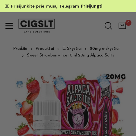
✌🏼 Prisijunkite prie mūsų Telegram
Prisijungti
0
Pradžia
Produktai
E. Skysčiai
20mg e-skysčiai
Sweet Strawberry Ice 10ml 20mg Alpaca Salts