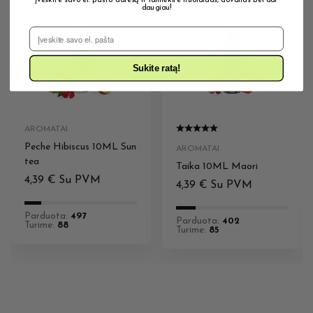
daugiau!
El. Pašto adresas
Sukite ratą!
AROMATAI
Peche Hibiscus 10ML Sun
AROMATAI
tea
Taika 10ML Maori
4,39
€
Su PVM
4,39
€
Su PVM
Parduota:
497
Parduota:
402
Turime:
88
Turime:
85