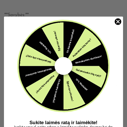
**Savybės:**
– 10 ml buteliukas
– Santykis: 50 PG / 50 VG
5€ dovana krepšeliui!
Šįkart be sėkmės!
– Kamštelis su apsauga nuo vaikų
Pabandom kitą kartą?
10% Nuolaida!
– Nikotino druska: 20 mg/ml
Nemokamas siuntimas!
Gal pasiseks kitą sykį?
**Aprašymas:**
Sweet Strawberry Ice 10ml 20mg Alpaca Salts – gaivus,
Nemokamas siuntimas!
Gal pasiseks kitą sykį?
Pabandom kitą kartą?
modernus braškių ir ledo derinys, suteikiantis saldų,
10% Nuolaida!
5€ dovana krepšeliui!
Šįkart be sėkmės!
švelnų, bet kartu vėsinantį pojūtį kiekviename įkvėpime.
Susijusios prekės
Sukite laimės ratą ir laimėkite!
Įveskite savo el. pašto adresą ir laimėkite nuolaidas, dovanas bei dar