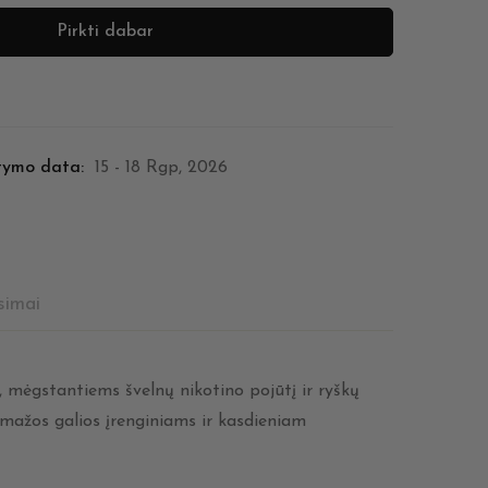
Pirkti dabar
tymo data:
15 - 18 Rgp, 2026
simai
, mėgstantiems švelnų nikotino pojūtį ir ryškų
į mažos galios įrenginiams ir kasdieniam