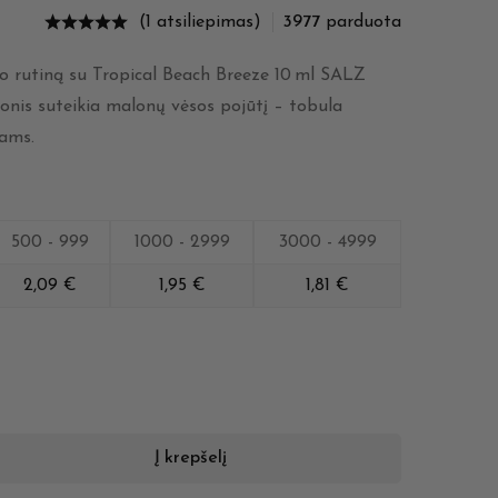
(1 atsiliepimas)
3977
parduota
o rutiną su Tropical Beach Breeze 10 ml SALZ
konis suteikia malonų vėsos pojūtį – tobula
jams.
500 - 999
1000 - 2999
3000 - 4999
2,09
€
1,95
€
1,81
€
Į krepšelį