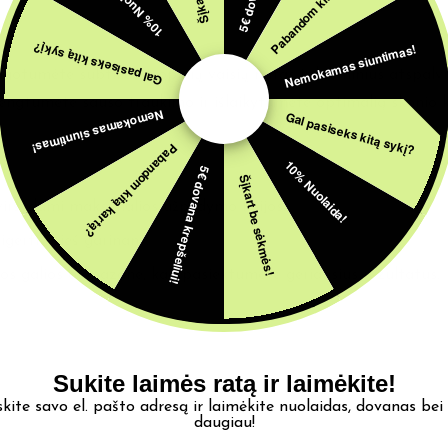
Pabandom kitą kartą?
10% Nuolaida!
Nemokamas siuntimas!
Gal pasiseks kitą sykį?
tumėte subtilias tropinių vaisių natas ir kreminius atspalviu
išvengtumėte sauso traukimo ir išlaikytumėte optimalią skonio 
Nemokamas siuntimas!
Gal pasiseks kitą sykį?
Pabandom kitą kartą?
10% Nuolaida!
5€ dovana krepšeliui!
Šįkart be sėkmės!
viršydami maksimalios užpildymo linijos.
igerti prieš garinant.
 galios diapazone, kad pasiektumėte geriausius rezultatus.
Sukite laimės ratą ir laimėkite!
skite savo el. pašto adresą ir laimėkite nuolaidas, dovanas bei
daugiau!