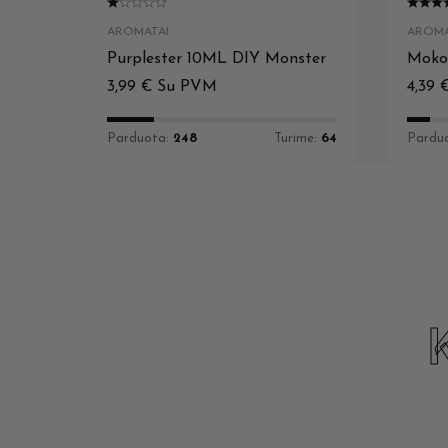
AROMATAI
AROMA
Purplester 10ML DIY Monster
Moko
3,99
€
Su PVM
4,39
Parduota:
248
Turime:
64
Pardu