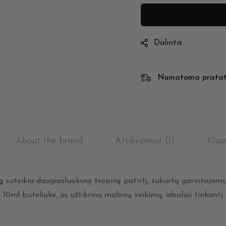
Dalintis
Numatoma prista
About the brand
Atsiliepimai (1)
Klau
g
suteikia daugiasluoksnę tropinę patirtį, sukurtą garintojams
10ml buteliuke, jis užtikrina malonų veikimą, idealiai tinkant