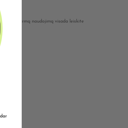
s. Prieš pirmą naudojimą visada leiskite
kokybę.
 dar