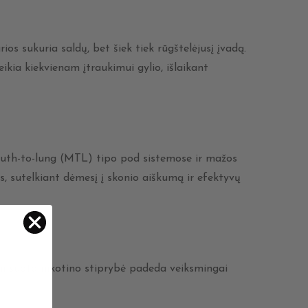
os sukuria saldų, bet šiek tiek rūgštelėjusį įvadą.
ikia kiekvienam įtraukimui gylio, išlaikant
 mouth-to-lung (MTL) tipo pod sistemose ir mažos
kas, sutelkiant dėmesį į skonio aiškumą ir efektyvų
lansuota nikotino stiprybė padeda veiksmingai