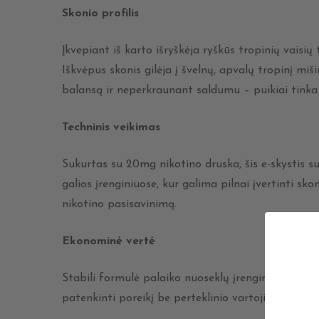
Skonio profilis
Įkvepiant iš karto išryškėja ryškūs tropinių vaisių
Iškvėpus skonis gilėja į švelnų, apvalų tropinį mi
balansą ir neperkraunant saldumu – puikiai tinka
Techninis veikimas
Sukurtas su 20mg nikotino druska, šis e-skystis s
galios įrenginiuose, kur galima pilnai įvertinti sko
nikotino pasisavinimą.
Ekonominė vertė
Stabili formulė palaiko nuoseklų įrenginio veiki
patenkinti poreikį be perteklinio vartojimo.