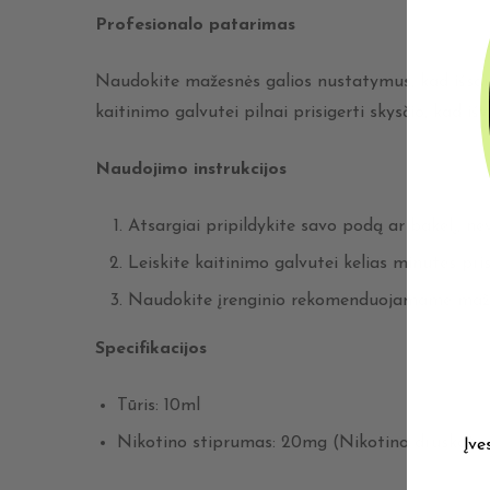
Profesionalo patarimas
Naudokite mažesnės galios nustatymus, kad išsaugo
kaitinimo galvutei pilnai prisigerti skysčio, kad 
Naudojimo instrukcijos
Atsargiai pripildykite savo podą ar bakelį, ne
Leiskite kaitinimo galvutei kelias minutes pris
Naudokite įrenginio rekomenduojamame mažos
Specifikacijos
Tūris: 10ml
Nikotino stiprumas: 20mg (Nikotino druska)
Įve