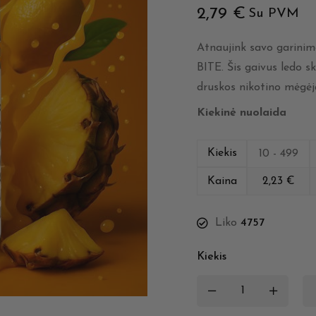
2,79
€
Su PVM
Atnaujink savo garinim
BITE. Šis gaivus ledo s
druskos nikotino mėgė
Kiekinė nuolaida
Kiekis
10 - 499
Kaina
2,23
€
Liko
4757
Kiekis