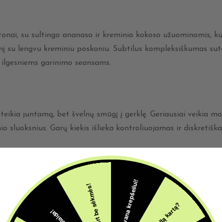
 tonai, su sultingo ananaso ir kreminio kokoso užuominomis, kuri
šinį su lengvu kreminiu poskoniu. Subtilus kompleksiškumas sute
 ilgesniems garinimo seansams.
uteikia juntamą, bet švelnų smūgį į gerklę. Geriausiai veikia
nio sluoksnius. Garų kiekis išlieka kontroliuojamas ir diskretiš
5€ dovana krepšeliui!
Šįkart be sėkmės!
mą ir kaitinimo galvutės efektyvumą tinkamai naudojant. Suba