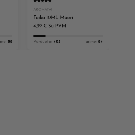
AROMATAI
Taika 10ML Maori
4,39
€
Su PVM
ime:
88
Parduota:
403
Turime:
84