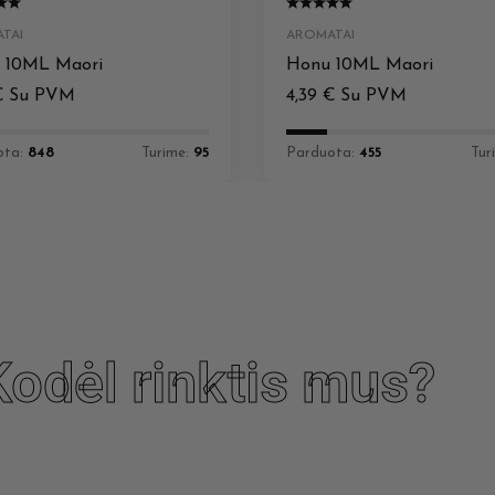
TAI
AROMATAI
 10ML Maori
Honu 10ML Maori
€
Su PVM
4,39
€
Su PVM
ota:
848
Turime:
95
Parduota:
455
Tur
Kodėl rinktis mus?