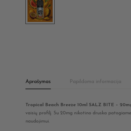
Aprašymas
Papildoma informacija
Tropical Beach Breeze 10ml SALZ BITE – 20m
vaisių profilį. Su 20mg nikotino druska patogiame 
naudojimui.