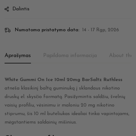
Dalintis
Numatoma pristatymo data:
14 - 17 Rgp, 2026
Aprašymas
Papildoma informacija
About the 
White Gummi On Ice 10ml 20mg BarSaltz Ruthless
atneša klasikinį baltą guminuką į sklandaus nikotino
druskų el. skysčio formatą. Pasižymintis saldžiu, švelnių
vaisių profiliu, vėsinimu ir maloniu 20 mg nikotino
stiprumu, šis 10 ml buteliukas idealiai tinka vapintojams,
mėgstantiems saldainių mišinius.