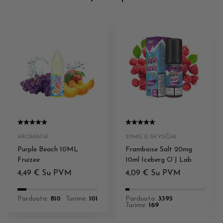
AROMATAI
20MG E-SKYSČIAI
Purple Beach 10ML
Framboise Salt 20mg
Fruizee
10ml Iceberg O’J Lab
4,49
€
Su PVM
4,09
€
Su PVM
Parduota:
810
Turime:
101
Parduota:
3393
Turime:
169