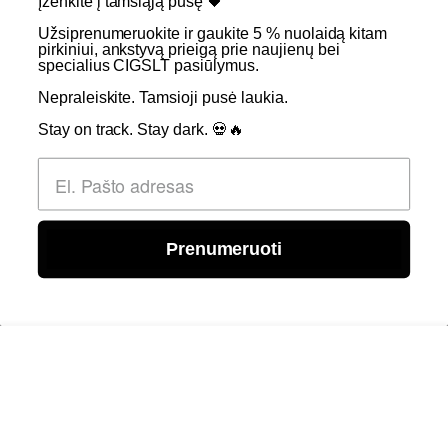
Įženkite į tamsiąją pusę 🖤 ​
Užsiprenumeruokite ir gaukite 5 % nuolaidą kitam
SKIRTA TIK SUAUGUSIEMS NIKOTINO VARTOTOJAMS.
pirkiniui, ankstyvą prieigą prie naujienų bei
specialius CIGSLT pasiūlymus. ​
NETURĖTUMĖTE NAUDOTI ŠIŲ PRODUKTŲ, JEI NEVARTOJATE
NIKOTINO.
Nepraleiskite. Tamsioji pusė laukia.
Stay on track. Stay dark. 💀🔥
© 2026 Visos teisės saugomos - CigsLT.app
Prenumeruoti
0
Įdėti į krepšelį