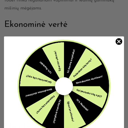
todėl tinka reguliariam vapinimui ir ledinių guminukų
mišinių mėgėjams.
Ekonominė vertė
Kompaktiškas 10 ml buteliukas užtikrina patikimą
veikimą ir stiprų nikotino pasitenkinimą, todėl yra
5€ dovana krepšeliui!
Šįkart be sėkmės!
praktiškas pasirinkimas vartotojams, norintiems sodraus
Pabandom kitą kartą?
10% Nuolaida!
skonio patogiu kasdieniam naudojimui formatu.
Nemokamas siuntimas!
Gal pasiseks kitą sykį?
Patarimas
Nemokamas siuntimas!
Gal pasiseks kitą sykį?
Naudokite White Gummi On Ice mažesne galia kapsulių
Pabandom kitą kartą?
10% Nuolaida!
5€ dovana krepšeliui!
(pod) arba MTL įrenginyje, kad švelnios saldainių natos
Šįkart be sėkmės!
išliktų saldžios, o poskonis vėsus.
Naudojimo instrukcija