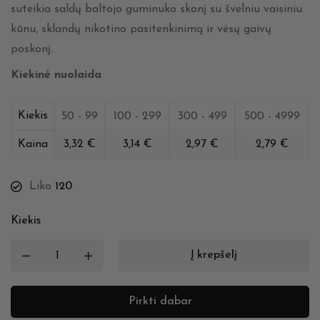
suteikia saldų baltojo guminuko skonį su švelniu vaisiniu
kūnu, sklandų nikotino pasitenkinimą ir vėsų gaivų
poskonį.
Kiekinė nuolaida
Kiekis
50 - 99
100 - 299
300 - 499
500 - 4999
Kaina
3,32
€
3,14
€
2,97
€
2,79
€
Liko
120
Kiekis
Į krepšelį
Pirkti dabar