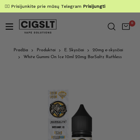
✌🏼 Prisijunkite prie mūsų Telegram
Prisijungti
0
Pradžia
Produktai
E. Skysčiai
20mg e-skysčiai
White Gummi On Ice 10ml 20mg BarSaltz Ruthless