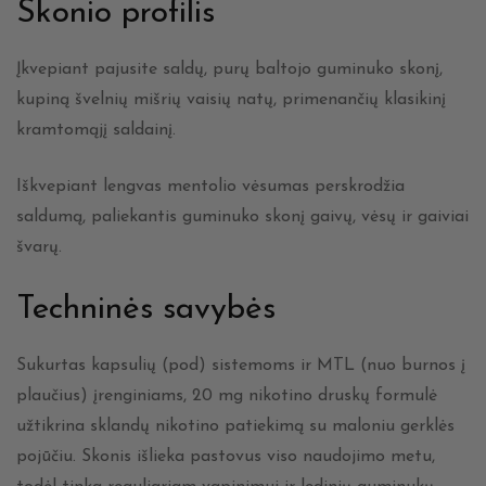
Skonio profilis
Įkvepiant pajusite saldų, purų baltojo guminuko skonį,
kupiną švelnių mišrių vaisių natų, primenančių klasikinį
kramtomąjį saldainį.
Iškvepiant lengvas mentolio vėsumas perskrodžia
saldumą, paliekantis guminuko skonį gaivų, vėsų ir gaiviai
švarų.
Techninės savybės
Sukurtas kapsulių (pod) sistemoms ir MTL (nuo burnos į
plaučius) įrenginiams, 20 mg nikotino druskų formulė
užtikrina sklandų nikotino patiekimą su maloniu gerklės
pojūčiu. Skonis išlieka pastovus viso naudojimo metu,