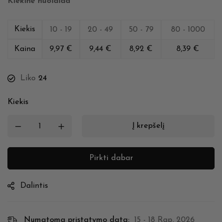
Kiekinė nuolaida
Kiekis
10 - 19
20 - 49
50 - 79
80 - 1000
Kaina
9,97
€
9,44
€
8,92
€
8,39
€
Liko
24
Kiekis
Į krepšelį
Pirkti dabar
Dalintis
Numatoma pristatymo data:
15 - 18 Rgp, 2026