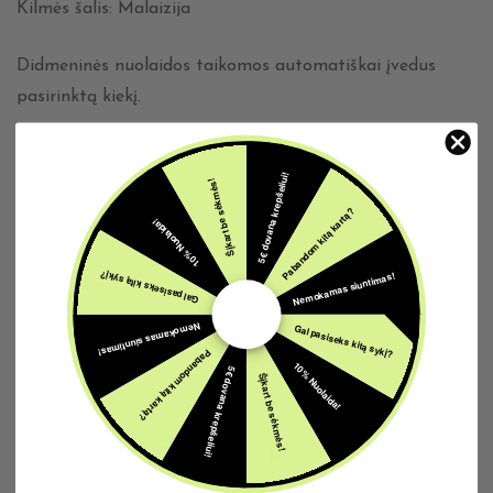
Kilmės šalis: Malaizija
Didmeninės nuolaidos taikomos automatiškai įvedus
pasirinktą kiekį.
Vieno aromato naudojimas griežtai draudžiamas.
5€ dovana krepšeliui!
Šįkart be sėkmės!
Prekių nuotraukos pateikiamos tik iliustraciniams
Pabandom kitą kartą?
10% Nuolaida!
tikslams. Spalvos, užrašai, parametrai, matmenys, dydžiai,
funkcijos ir (arba) kitos originalių gaminių savybės gali
Nemokamas siuntimas!
Gal pasiseks kitą sykį?
skirtis nuo realių dėl vizualinių ypatybių, todėl visada
Nemokamas siuntimas!
Gal pasiseks kitą sykį?
vadovaukitės produkto aprašyme nurodytomis
Pabandom kitą kartą?
savybėmis.
10% Nuolaida!
5€ dovana krepšeliui!
Šįkart be sėkmės!
Susijusios prekės