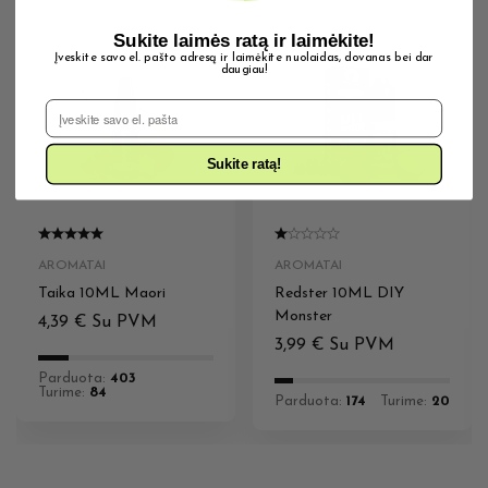
Sukite laimės ratą ir laimėkite!
Įveskite savo el. pašto adresą ir laimėkite nuolaidas, dovanas bei dar
daugiau!
El. Pašto adresas
Sukite ratą!
AROMATAI
AROMATAI
Taika 10ML Maori
Redster 10ML DIY
Monster
4,39
€
Su PVM
3,99
€
Su PVM
Parduota:
403
Turime:
84
Parduota:
174
Turime:
20