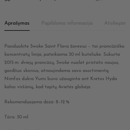
Aprašymas
Papildoma informacija
Atsiliepima
Pasiduokite Swoke Saint Flava žavesiui – tai prancūziška
koncentratų linija, pateikiama 30 ml buteliuke. Sukurta
2015 m. dviejų prancūzų, Swoke nuolat pristato naujus,
gardžius skonius, atnaujindama savo asortimentą.
Nimfos dukra Yumi buvo užauginta ant Kretos Hyda
kalno viršūnių, kad taptų Avietės globėja.
Rekomenduojama dozė: 8–12 %
Tūris: 30 ml