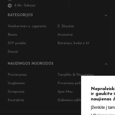
8.9k+ Sekėjai
KATEGORIJOS
Vienkartinės e. cigaretės
E. Skysčiai
Bazės
Aromatai
DIY priedai
Baterijos, koilai ir kt
Snusai
NAUDINGOS NUORODOS
Pristatymas
Taisyklės & Nuostatos
Grąžinimas
Privatumo politika
Nepraleiskite progos! Užsiprenumeruoki
Straipsniai
Apie Mus
ir gaukite išskirtinius pasiūlymus bei
naujienas 🎉
Kontaktai
Didmenos užklausos
Įženkite į tamsiąją pusę 🖤 ​