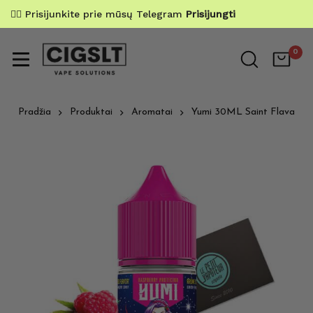
✌🏼 Prisijunkite prie mūsų Telegram
Prisijungti
0
Pradžia
Produktai
Aromatai
Yumi 30ML Saint Flava