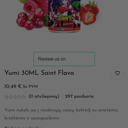
Yumi 30ML Saint Flava
10,49
€
Su PVM
(0 atsiliepimų)
297
parduota
Yumi nukels jus į raudonųjų vaisių kokteilį su avietėmis,
braškėmis ir spanguolėmis.