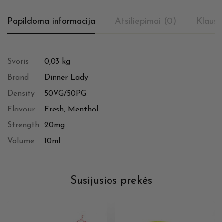
Papildoma informacija
Atsiliepimai (0)
Klausi
Svoris
0,03 kg
Brand
Dinner Lady
Density
50VG/50PG
Flavour
Fresh, Menthol
Strength
20mg
Volume
10ml
Susijusios prekės