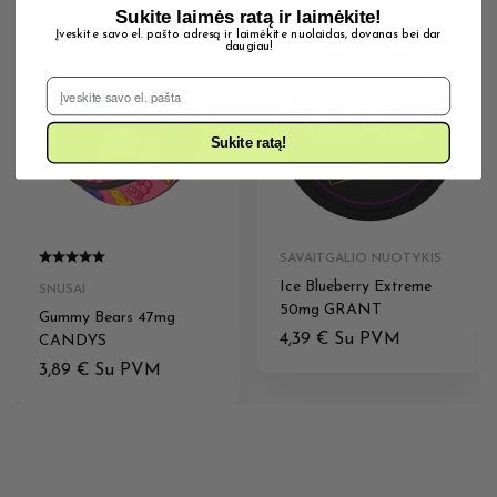
Sukite laimės ratą ir laimėkite!
Įveskite savo el. pašto adresą ir laimėkite nuolaidas, dovanas bei dar
daugiau!
IŠPARDUOTA
IŠPARDUOTA
El. Pašto adresas
Sukite ratą!
SAVAITGALIO NUOTYKIS
Ice Blueberry Extreme
SNUSAI
50mg GRANT
Gummy Bears 47mg
4,39
€
Su PVM
CANDYS
3,89
€
Su PVM