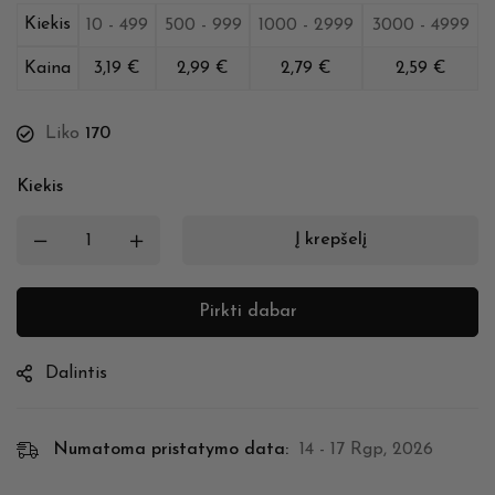
Kiekis
10 - 499
500 - 999
1000 - 2999
3000 - 4999
Kaina
3,19
€
2,99
€
2,79
€
2,59
€
Liko
170
Kiekis
Į krepšelį
Pirkti dabar
Dalintis
Numatoma pristatymo data:
14 - 17 Rgp, 2026