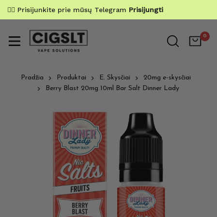
✌🏼 Prisijunkite prie mūsų Telegram
Prisijungti
0
Pradžia
Produktai
E. Skysčiai
20mg e-skysčiai
Berry Blast 20mg 10ml Bar Salt Dinner Lady