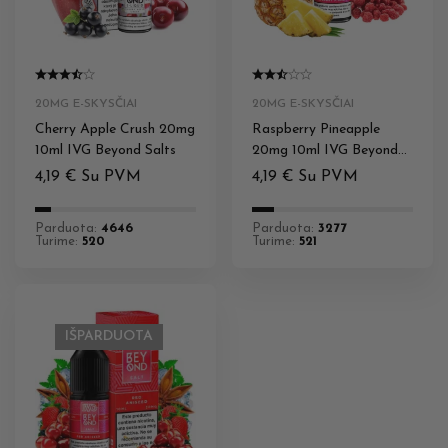
20MG E-SKYSČIAI
20MG E-SKYSČIAI
Cherry Apple Crush 20mg
Raspberry Pineapple
10ml IVG Beyond Salts
20mg 10ml IVG Beyond
Salts
4,19
€
Su PVM
4,19
€
Su PVM
Parduota:
4646
Parduota:
3277
Turime:
520
Turime:
521
IŠPARDUOTA