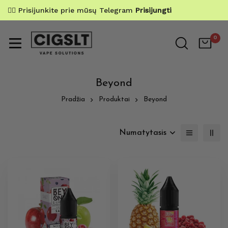
✌🏼 Prisijunkite prie mūsų Telegram
Prisijungti
0
Beyond
Pradžia
Produktai
Beyond
Numatytasis