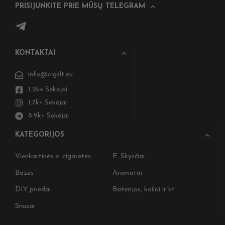
PRISIJUNKITE PRIE MŪSŲ TELEGRAM
KONTAKTAI
info@cigslt.eu
1.2k+ Sekėjai
1.7k+ Sekėjai
8.9k+ Sekėjai
KATEGORIJOS
Vienkartinės e. cigaretės
E. Skysčiai
Bazės
Aromatai
DIY priedai
Baterijos, koilai ir kt
Snusai