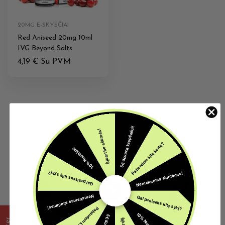
20MG E-SKYSČIAI
Red Aniseed 20mg 10ml
IVG Beyond Salts
4,19
€
Su PVM
5€ dovana krepšeliui!
Šįkart be sėkmės!
Kodėl rinktis mus?
Pabandom kitą kartą?
10% Nuolaida!
Nemokamas siuntimas!
Gal pasiseks kitą sykį?
Nemokamas siuntimas!
Gal pasiseks kitą sykį?
Pabandom kitą kartą?
KOKYBĖ & KAINA
PAGALBA GYVAI
NEMOKAMAS
10% Nuolaida!
PRISTATYMAS*