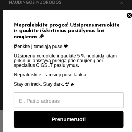
NAUDINGOS NUORODOS
Pristatymas
Taisyklės & Nuostatos
Nepraleiskite progos! Užsiprenumeruokite
Grąžinimas
Privatumo politika
ir gaukite išskirtinius pasiūlymus bei
Straipsniai
Apie Mus
naujienas 🎉
Kontaktai
Didmenos užklausos
Įženkite į tamsiąją pusę 🖤 ​
Užsiprenumeruokite ir gaukite 5 % nuolaidą kitam
pirkiniui, ankstyvą prieigą prie naujienų bei
specialius CIGSLT pasiūlymus. ​
SKIRTA TIK SUAUGUSIEMS NIKOTINO VARTOTOJAMS.
NETURĖTUMĖTE NAUDOTI ŠIŲ PRODUKTŲ, JEI NEVARTOJATE
Nepraleiskite. Tamsioji pusė laukia.
NIKOTINO.
Stay on track. Stay dark. 💀🔥
© 2026 Visos teisės saugomos - CigsLT.app
Prenumeruoti
0