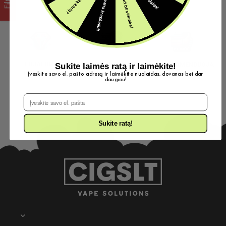
5€ dovana krepšeliui!
Šįkart be sėkmės!
Filter
LOJALUMO
SKUBUS PRISTATYMAS
Sukite laimės ratą ir laimėkite!
9/10 REKOMENDUOJA
PROGRAMA
Įveskite savo el. pašto adresą ir laimėkite nuolaidas, dovanas bei dar
daugiau!
El. Pašto adresas
Sukite ratą!