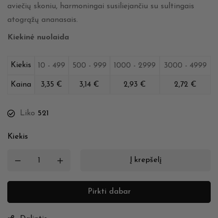
aviečių skoniu, harmoningai susiliejančiu su sultingais
atogrąžų ananasais.
Kiekinė nuolaida
Kiekis
10 - 499
500 - 999
1000 - 2999
3000 - 4999
Kaina
3,35
€
3,14
€
2,93
€
2,72
€
Liko
521
Kiekis
Į krepšelį
Pirkti dabar