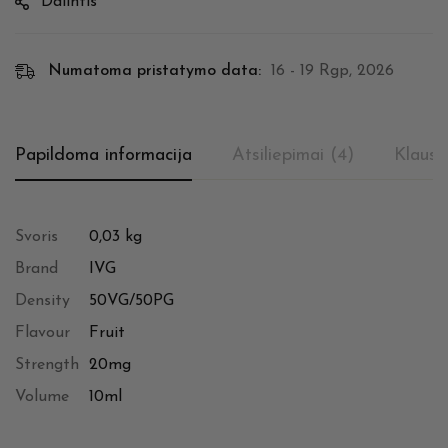
Dalintis
Numatoma pristatymo data:
16 - 19 Rgp, 2026
Papildoma informacija
Atsiliepimai (4)
Klausi
Svoris
0,03 kg
Brand
IVG
Density
50VG/50PG
Flavour
Fruit
Strength
20mg
Volume
10ml