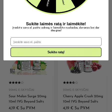
Galbūt patiks ir šios prekės
Sukite laimės ratą ir laimėkite!
Įveskite savo el. pašto adresą ir laimėkite nuolaidas, dovanas bei dar
daugiau!
El. Pašto adresas
Sukite ratą!
20MG E-SKYSČIAI
20MG E-SKYSČIAI
Sour Melon Surge 20mg
Cherry Apple Crush 20mg
10ml IVG Beyond Salts
10ml IVG Beyond Salts
4,19
€
Su PVM
4,19
€
Su PVM