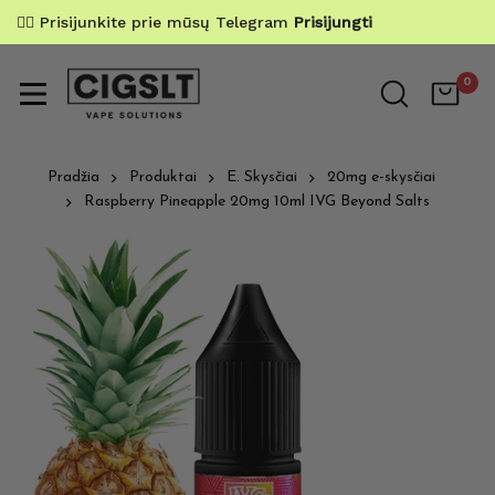
✌🏼 Prisijunkite prie mūsų Telegram
Prisijungti
0
Pradžia
Produktai
E. Skysčiai
20mg e-skysčiai
Raspberry Pineapple 20mg 10ml IVG Beyond Salts