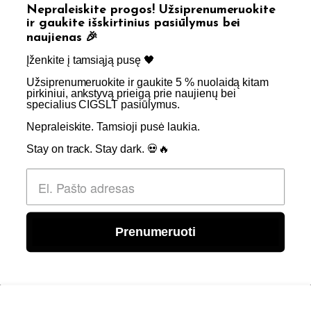
Nepraleiskite progos! Užsiprenumeruokite
Straipsniai
Apie Mus
ir gaukite išskirtinius pasiūlymus bei
naujienas 🎉
Kontaktai
Didmenos užklausos
Įženkite į tamsiąją pusę 🖤 ​
Užsiprenumeruokite ir gaukite 5 % nuolaidą kitam
SKIRTA TIK SUAUGUSIEMS NIKOTINO VARTOTOJAMS.
pirkiniui, ankstyvą prieigą prie naujienų bei
specialius CIGSLT pasiūlymus. ​
NETURĖTUMĖTE NAUDOTI ŠIŲ PRODUKTŲ, JEI NEVARTOJATE
NIKOTINO.
Nepraleiskite. Tamsioji pusė laukia.
Stay on track. Stay dark. 💀🔥
© 2026 Visos teisės saugomos - CigsLT.app
Prenumeruoti
0