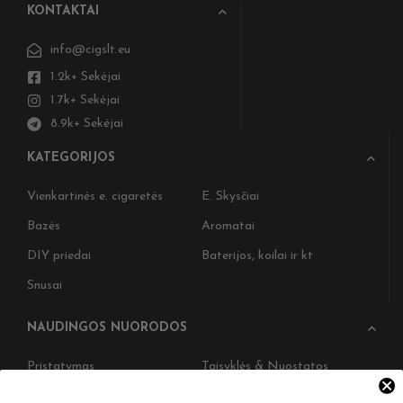
KONTAKTAI
info@cigslt.eu
1.2k+ Sekėjai
1.7k+ Sekėjai
8.9k+ Sekėjai
KATEGORIJOS
Vienkartinės e. cigaretės
E. Skysčiai
Bazės
Aromatai
DIY priedai
Baterijos, koilai ir kt
Snusai
NAUDINGOS NUORODOS
Pristatymas
Taisyklės & Nuostatos
Grąžinimas
Privatumo politika