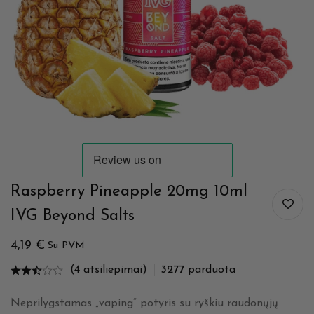
Raspberry Pineapple 20mg 10ml
IVG Beyond Salts
4,19
€
Su PVM
(4 atsiliepimai)
3277
parduota
Neprilygstamas „vaping“ potyris su ryškiu raudonųjų