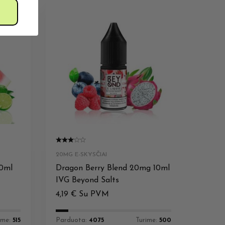
20MG E-SKYSČIAI
20MG 
10ml
Dragon Berry Blend 20mg 10ml
Appl
IVG Beyond Salts
IVG 
4,19
€
Su PVM
4,19
ime:
515
Parduota:
4075
Turime:
500
Pardu