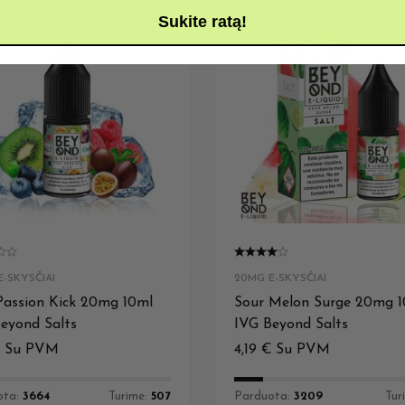
Sukite ratą!
-SKYSČIAI
20MG E-SKYSČIAI
Passion Kick 20mg 10ml
Sour Melon Surge 20mg 
eyond Salts
IVG Beyond Salts
€
Su PVM
4,19
€
Su PVM
ota:
3664
Turime:
507
Parduota:
3209
Tur