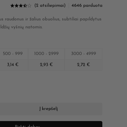
(2 atsiliepimai)
4646
parduota
s raudonus ir žalius obuolius, subtiliai papildytus
ldžių vyšnių natomis.
500 - 999
1000 - 2999
3000 - 4999
3,14
€
2,93
€
2,72
€
Į krepšelį