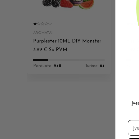
AROMATAI
AROMA
Purplester 10ML DIY Monster
Fire 
3,99
€
Su PVM
4,49
Parduota:
248
Turime:
64
Pardu
Įve
El. 