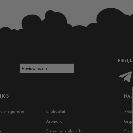
PRISIJ
IJOS
NAU
s e. cigaretės
E. Skysčiai
Pris
Aromatai
Grąž
i
Baterijos, koilai ir kt
Strai