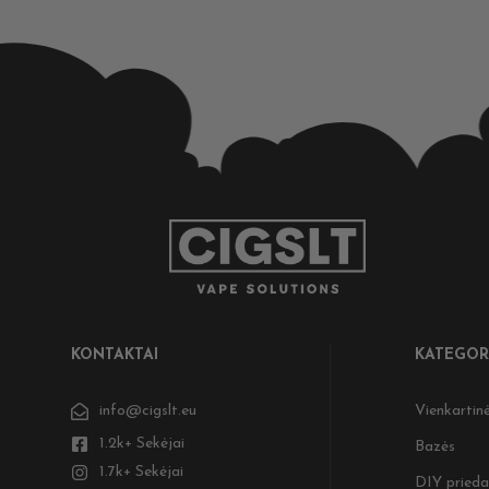
KONTAKTAI
KATEGOR
info@cigslt.eu
Vienkartinė
1.2k+ Sekėjai
Bazės
1.7k+ Sekėjai
DIY prieda