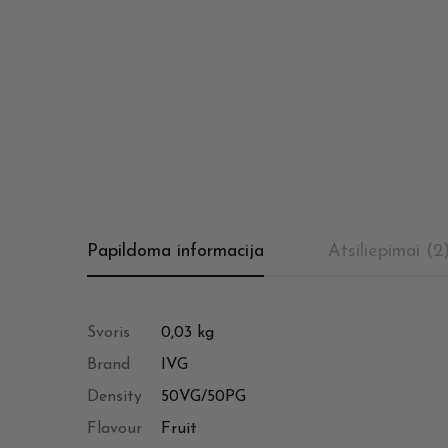
Papildoma informacija
Atsiliepimai (2
Svoris
0,03 kg
Brand
IVG
Density
50VG/50PG
Flavour
Fruit