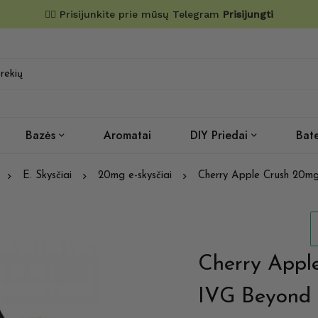
✌🏼 Prisijunkite prie mūsų Telegram
Prisijungti
Bazės
Aromatai
DIY Priedai
Bate
E. Skysčiai
20mg e-skysčiai
Cherry Apple Crush 20mg
Cherry Appl
IVG Beyond 