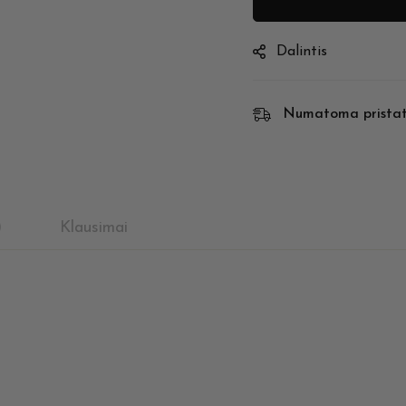
Dalintis
Numatoma prista
)
Klausimai