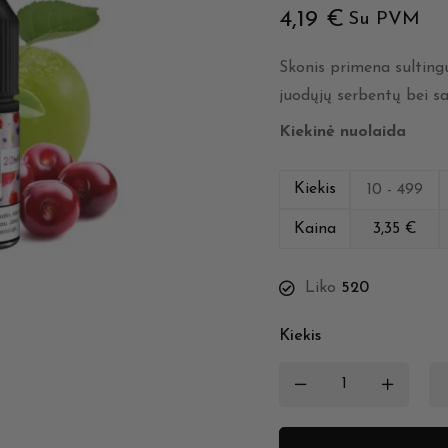
4,19
€
Su PVM
Skonis primena sultingu
juodųjų serbentų bei sa
Kiekinė nuolaida
Kiekis
10 - 499
Kaina
3,35
€
Liko
520
Kiekis