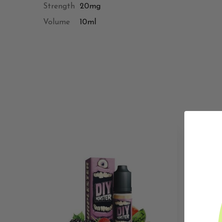
Strength
20mg
Volume
10ml