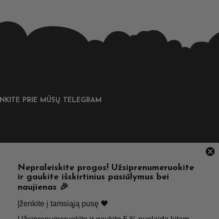
UNKITE PRIE MŪSŲ TELEGRAM
DINGOS NUORODOS
Nepraleiskite progos! Užsiprenumeruokite
ir gaukite išskirtinius pasiūlymus bei
tatymas
Taisyklės & Nuostatos
naujienas 🎉
inimas
Privatumo politika
Įženkite į tamsiąją pusę 🖤 ​
psniai
Apie Mus