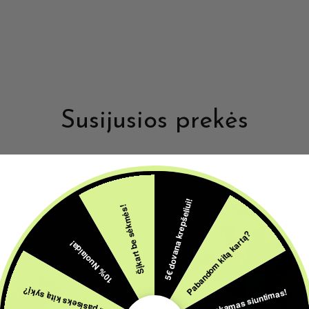
Susijusios prekės
5€ dovana krepšeliui!
Šįkart be sėkmės!
Pabandom kitą kartą?
10% Nuolaida!
Nemokamas siuntimas!
Gal pasiseks kitą sykį?