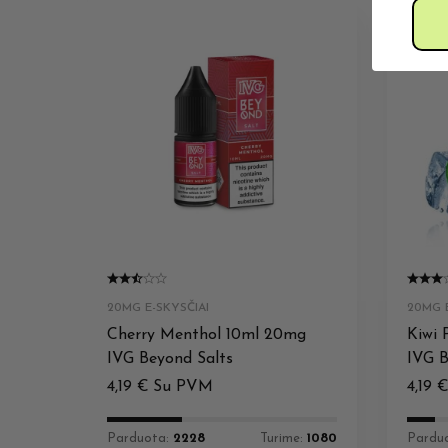
20MG E-SKYSČIAI
20MG E
Cherry Menthol 10ml 20mg
Kiwi 
IVG Beyond Salts
IVG B
4,19
€
Su PVM
4,19
Parduota:
2228
Turime:
1080
Pardu