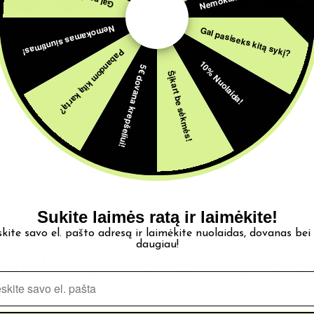
Nemokamas siuntimas!
Gal pasiseks kitą sykį?
Pabandom kitą kartą?
10% Nuolaida!
5€ dovana krepšeliui!
Šįkart be sėkmės!
TAI
AROMATAI
Moon 10ML Fruizee
Caraibes Pirates 10ml Ful
Moon
€
Su PVM
4,59
€
Su PVM
ota:
1133
Turime:
80
Parduota:
1244
Tur
Sukite laimės ratą ir laimėkite!
skite savo el. pašto adresą ir laimėkite nuolaidas, dovanas bei
daugiau!
Galbūt patiks ir šios prekės
Pašto adresas