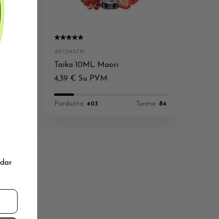
AROMATAI
l
Taika 10ML Maori
4,39
€
Su PVM
Parduota:
403
Turime:
84
ime:
88
 dar