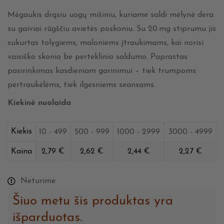
Mėgaukis drąsiu uogų mišiniu, kuriame saldi mėlynė dera
su gaiviai rūgščiu avietės poskoniu. Su 20 mg stiprumu jis
sukurtas tolygiems, maloniems įtraukimams, kai norisi
vaisiško skonio be perteklinio saldumo. Paprastas
pasirinkimas kasdieniam garinimui – tiek trumpoms
pertraukėlėms, tiek ilgesniems seansams.
Kiekinė nuolaida
Kiekis
10 - 499
500 - 999
1000 - 2999
3000 - 4999
Kaina
2,79
€
2,62
€
2,44
€
2,27
€
Neturime
Šiuo metu šis produktas yra
išparduotas.