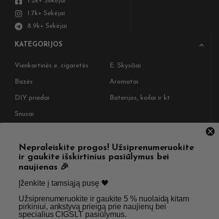
1.2k+ Sekėjai
1.7k+ Sekėjai
8.9k+ Sekėjai
KATEGORIJOS
Vienkartinės e. cigaretės
E. Skysčiai
Bazės
Aromatai
DIY priedai
Baterijos, koilai ir kt
Snusai
NAUDINGOS NUORODOS
Nepraleiskite progos! Užsiprenumeruokite
ir gaukite išskirtinius pasiūlymus bei
Pristatymas
Taisyklės & Nuostatos
naujienas 🎉
Grąžinimas
Privatumo politika
Įženkite į tamsiąją pusę 🖤 ​
Straipsniai
Apie Mus
Užsiprenumeruokite ir gaukite 5 % nuolaidą kitam
pirkiniui, ankstyvą prieigą prie naujienų bei
Kontaktai
Didmenos užklausos
specialius CIGSLT pasiūlymus. ​