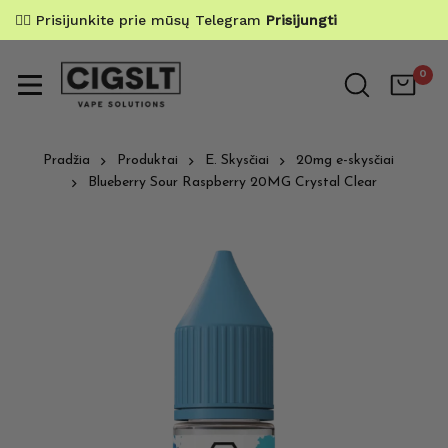
✌🏼 Prisijunkite prie mūsų Telegram
Prisijungti
0
Pradžia
Produktai
E. Skysčiai
20mg e-skysčiai
Blueberry Sour Raspberry 20MG Crystal Clear