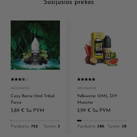
Susijusios prekės
AROMATAI
AROMATAI
Cozy Berrie 10ml Tribal
Yellowster 10ML DIY
Force
Monster
3,89
€
Su PVM
3,99
€
Su PVM
Parduota:
722
Turime:
3
Parduota:
386
Turime:
38