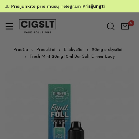
✌🏼 Prisijunkite prie mūsų Telegram
Prisijungti
0
Pradžia
Produktai
E. Skysčiai
20mg e-skysčiai
Fresh Mint 20mg 10ml Bar Salt Dinner Lady