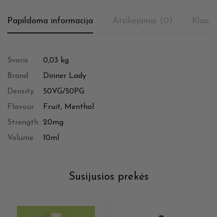
Papildoma informacija
Atsiliepimai (0)
Klausi
Svoris
0,03 kg
Brand
Dinner Lady
Density
50VG/50PG
Flavour
Fruit, Menthol
Strength
20mg
Volume
10ml
Susijusios prekės