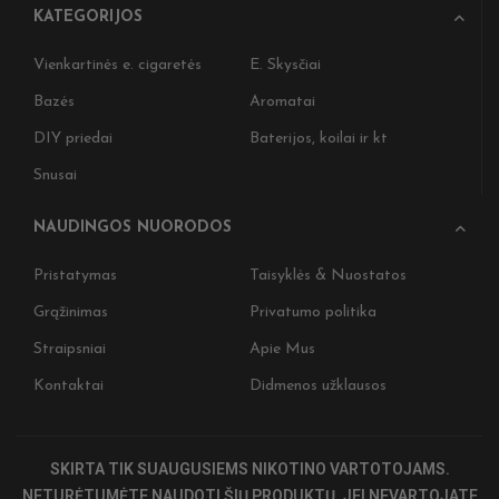
KATEGORIJOS
Vienkartinės e. cigaretės
E. Skysčiai
Bazės
Aromatai
DIY priedai
Baterijos, koilai ir kt
Snusai
NAUDINGOS NUORODOS
Pristatymas
Taisyklės & Nuostatos
Grąžinimas
Privatumo politika
Nepralei
Straipsniai
Apie Mus
ir gaukit
naujiena
Kontaktai
Didmenos užklausos
Įženkite į 
Užsiprenum
SKIRTA TIK SUAUGUSIEMS NIKOTINO VARTOTOJAMS.
pirkiniui, 
specialius
NETURĖTUMĖTE NAUDOTI ŠIŲ PRODUKTŲ, JEI NEVARTOJATE