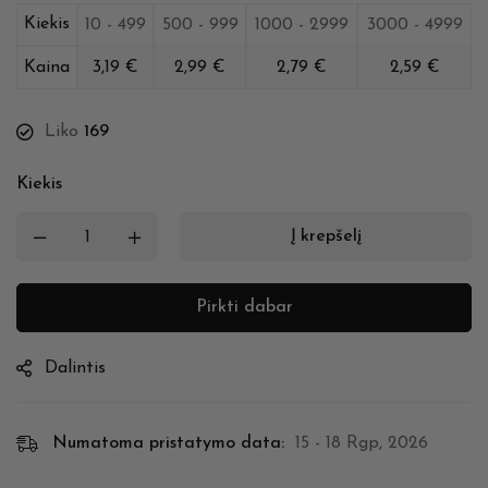
Kiekis
10 - 499
500 - 999
1000 - 2999
3000 - 4999
Kaina
3,19
€
2,99
€
2,79
€
2,59
€
Liko
169
Kiekis
Į krepšelį
Pirkti dabar
Dalintis
Numatoma pristatymo data:
15 - 18 Rgp, 2026