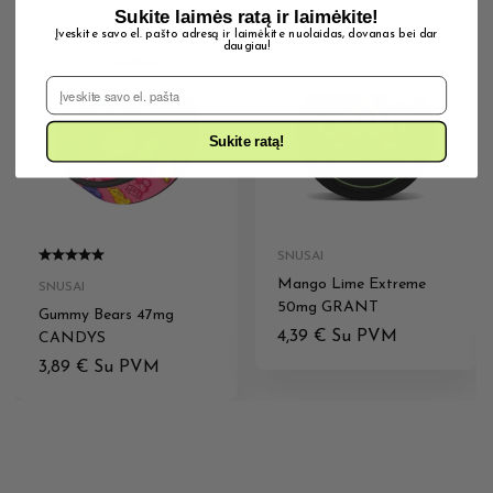
Sukite laimės ratą ir laimėkite!
Įveskite savo el. pašto adresą ir laimėkite nuolaidas, dovanas bei dar
daugiau!
IŠPARDUOTA
IŠPARDUOTA
El. Pašto adresas
Sukite ratą!
SNUSAI
Mango Lime Extreme
SNUSAI
50mg GRANT
Gummy Bears 47mg
4,39
€
Su PVM
CANDYS
3,89
€
Su PVM