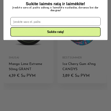
Sukite laimės ratą ir laimėkite!
Įveskite savo el. pašto adresą ir laimėkite nuolaidas, dovanas bei dar
daugiau!
IŠPARDUOTA
IŠPARDUOTA
El. Pašto adresas
Sukite ratą!
SNUSAI
BESTSUMMER
Mango Lime Extreme
Ice Cherry Gum 47mg
50mg GRANT
CANDYS
4,39
€
Su PVM
3,89
€
Su PVM