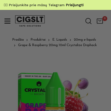
✌🏼 Prisijunkite prie mūsų Telegram
Prisijungti
0
Pradžia
Produktai
E. Liquids
20mg e-liquids
Grape & Raspberry 20mg 10ml Crystalize Driphack