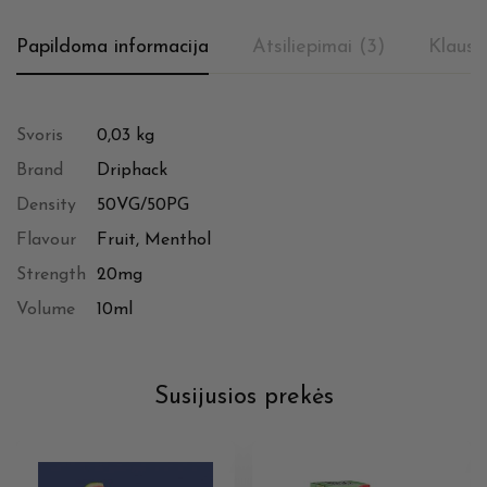
Papildoma informacija
Atsiliepimai (3)
Klausi
Svoris
0,03 kg
Brand
Driphack
Density
50VG/50PG
Flavour
Fruit, Menthol
Strength
20mg
Volume
10ml
Susijusios prekės