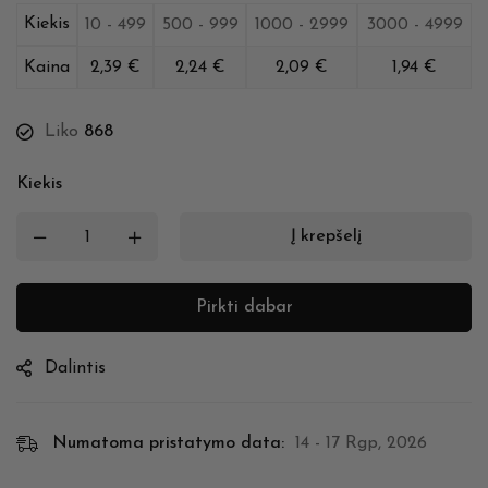
Kiekis
10 - 499
500 - 999
1000 - 2999
3000 - 4999
Kaina
2,39
€
2,24
€
2,09
€
1,94
€
Liko
868
Kiekis
Į krepšelį
Pirkti dabar
Dalintis
Numatoma pristatymo data:
14 - 17 Rgp, 2026