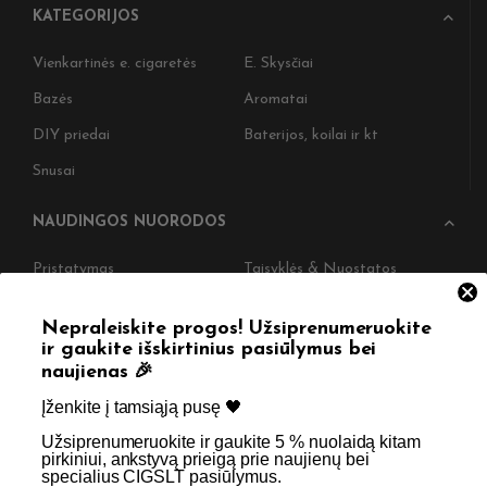
KATEGORIJOS
Vienkartinės e. cigaretės
E. Skysčiai
Bazės
Aromatai
DIY priedai
Baterijos, koilai ir kt
Snusai
NAUDINGOS NUORODOS
Pristatymas
Taisyklės & Nuostatos
Grąžinimas
Privatumo politika
Nepraleiskite progos! Užsiprenumeruokite
Straipsniai
Apie Mus
ir gaukite išskirtinius pasiūlymus bei
naujienas 🎉
Kontaktai
Didmenos užklausos
Įženkite į tamsiąją pusę 🖤 ​
Užsiprenumeruokite ir gaukite 5 % nuolaidą kitam
SKIRTA TIK SUAUGUSIEMS NIKOTINO VARTOTOJAMS.
pirkiniui, ankstyvą prieigą prie naujienų bei
specialius CIGSLT pasiūlymus. ​
NETURĖTUMĖTE NAUDOTI ŠIŲ PRODUKTŲ, JEI NEVARTOJATE