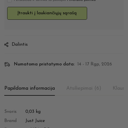
Perskaičiau ir sutinku su puslapio
Privatumo politika
Dalintis
Numatoma pristatymo data:
14 - 17 Rgp, 2026
Papildoma informacija
Atsiliepimai (6)
Klausi
Svoris
0,03 kg
Brand
Just Juice