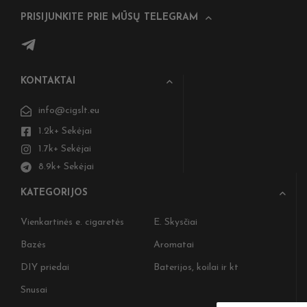
PRISIJUNKITE PRIE MŪSŲ TELEGRAM
KONTAKTAI
info@cigslt.eu
1.2k+ Sekėjai
1.7k+ Sekėjai
8.9k+ Sekėjai
KATEGORIJOS
Vienkartinės e. cigaretės
E. Skysčiai
Bazės
Aromatai
DIY priedai
Baterijos, koilai ir kt
Snusai