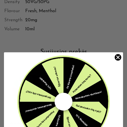
Density
50VG/50PG
Flavour
Fresh, Menthol
Strength
20mg
Volume
10ml
Susijusios prekės
5€ dovana krepšeliui!
Šįkart be sėkmės!
Pabandom kitą kartą?
IŠPARDUOTA
10% Nuolaida!
Nemokamas siuntimas!
Gal pasiseks kitą sykį?
Nemokamas siuntimas!
Gal pasiseks kitą sykį?
Pabandom kitą kartą?
10% Nuolaida!
5€ dovana krepšeliui!
Šįkart be sėkmės!
0MG E-SKYSČIAI