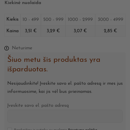
Kiekinė nuolaida
Kiekis
10 - 499
500 - 999
1000 - 2999
3000 - 4999
Kaina
3,51
€
3,29
€
3,07
€
2,85
€
Neturime
Šiuo metu šis produktas yra
išparduotas.
Nesijaudinkite! Įveskite savo el. pašto adresą ir mes jus
informuosime, kai jis vėl bus prieinamas.
Įveskite savo el. pašto adresą